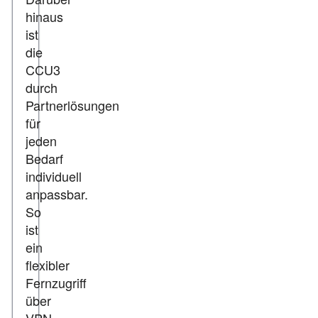
hinaus
ist
die
CCU3
durch
Partnerlösungen
für
jeden
Bedarf
individuell
anpassbar.
So
ist
ein
flexibler
Fernzugriff
über