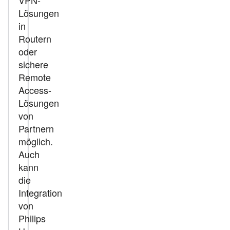
VPN-
Lösungen
in
Routern
oder
sichere
Remote
Access-
Lösungen
von
Partnern
möglich.
Auch
kann
die
Integration
von
Philips