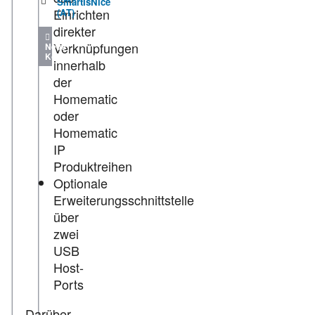
SmartIsNice
Einrichten
(AT)
direkter
Verknüpfungen
Neue
Kommentare
innerhalb
der
Homematic
oder
Homematic
IP
Produktreihen
Optionale
Erweiterungsschnittstelle
über
zwei
USB
Host-
Ports
Darüber