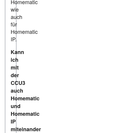
Homematic
wie
auch
für
Homematic
IP.
Kann
ich
mit
der
CCU3
auch
Homematic
und
Homematic
IP
miteinander