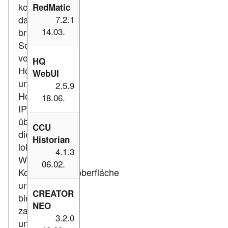
kombiniert
RedMatic
das
7.2.1
14.03.
breite
Sortiment
von
HQ
Homematic
WebUI
und
2.5.9
Homematic
18.06.
IP
über
CCU
die
Historian
lokale
4.1.3
WebUI
06.02.
Konfigurationsoberfläche
und
CREATOR
bietet
NEO
zahlreiche
3.2.0
und