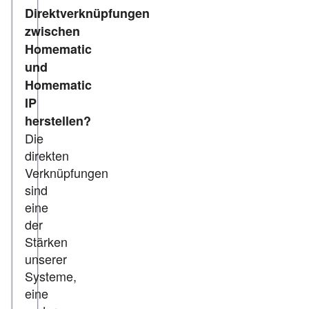
Direktverknüpfungen
zwischen
Homematic
und
Homematic
IP
herstellen?
Die
direkten
Verknüpfungen
sind
eine
der
Stärken
unserer
Systeme,
eine