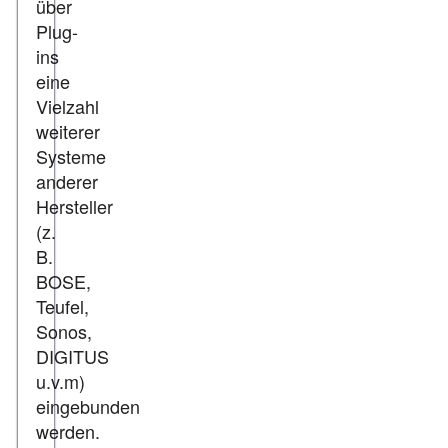
über
Plug-
ins
eine
Vielzahl
weiterer
Systeme
anderer
Hersteller
(z.
B.
BOSE,
Teufel,
Sonos,
DIGITUS
u.v.m)
eingebunden
werden.