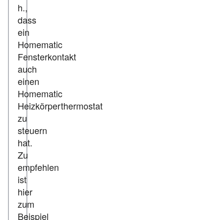
h.,
dass
ein
Homematic
Fensterkontakt
auch
einen
Homematic
Heizkörperthermostat
zu
steuern
hat.
Zu
empfehlen
ist
hier
zum
Beispiel