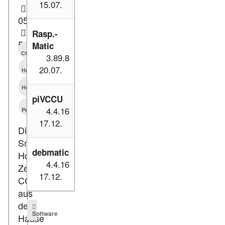
15.07.
05.10.2018
Rasp.-
51.153
Matic
CCU3
3.89.8
20.07.
HomeMatic
Homematic
IP
piVCCU
4.4.16
Presse
17.12.
Die
Smart
debmatic
Home
4.4.16
Zentrale
17.12.
CCU3
aus
dem
Software
Hause