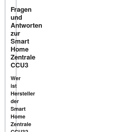
Fragen
und
Antworten
zur
Smart
Home
Zentrale
CCU3
Wer
ist
Hersteller
der
Smart
Home
Zentrale
CCU3?