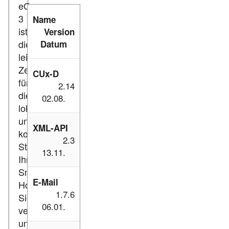
eQ-
3
Name
ist
Version
die
Datum
leistungsstarke
Zentrale
CUx-D
für
2.14
die
02.08.
lokale
und
XML-API
komfortable
2.3
Steuerung
13.11.
Ihres
Smart
E-Mail
Homes.
1.7.6
Sie
06.01.
verbindet
und