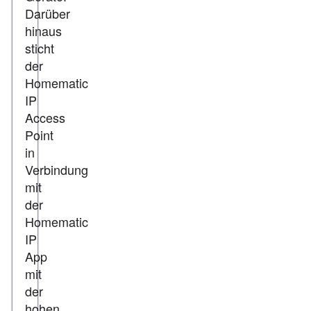
Darüber
hinaus
sticht
der
Homematic
IP
Access
Point
in
Verbindung
mit
der
Homematic
IP
App
mit
der
hohen