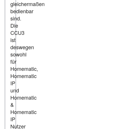
gleichermaßen
bedienbar
sind.
Die
CCU3
ist
deswegen
sowohl
für
Homematic,
Homematic
IP
und
Homematic
&
Homematic
IP
Nutzer