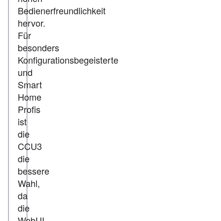
Bedienerfreundlichkeit
hervor.
Für
besonders
Konfigurationsbegeisterte
und
Smart
Home
Profis
ist
die
CCU3
die
bessere
Wahl,
da
die
WebUI