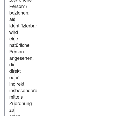
Person“)
beziehen;
als
identifizierbar
wird
eine
natürliche
Person
angesehen,
die
direkt
oder
indirekt,
insbesondere
mittels
Zuordnung
zu