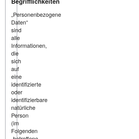
Begrifflichkeiten
„Personenbezogene
Daten“
sind
alle
Informationen,
die
sich
auf
eine
identifizierte
oder
identifizierbare
natürliche
Person
(im
Folgenden
„betroffene