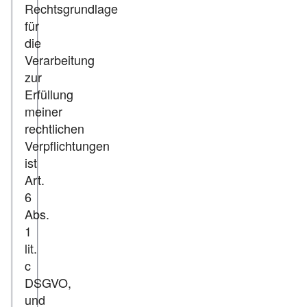
Rechtsgrundlage
für
die
Verarbeitung
zur
Erfüllung
meiner
rechtlichen
Verpflichtungen
ist
Art.
6
Abs.
1
lit.
c
DSGVO,
und