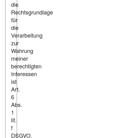
die
Rechtsgrundlage
für
die
Verarbeitung
zur
Wahrung
meiner
berechtigten
Interessen
ist
Art.
6
Abs.
1
lit.
f
DSGVO.