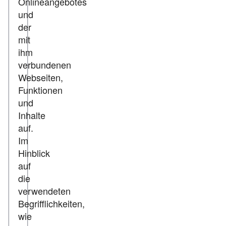
Onlineangebotes
und
der
mit
ihm
verbundenen
Webseiten,
Funktionen
und
Inhalte
auf.
Im
Hinblick
auf
die
verwendeten
Begrifflichkeiten,
wie