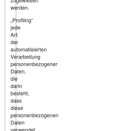
zugewiesen
werden.
„Profiling“
jede
Art
der
automatisierten
Verarbeitung
personenbezogener
Daten,
die
darin
besteht,
dass
diese
personenbezogenen
Daten
verwendet