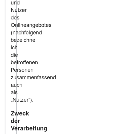
und
Nutzer
des
Onlineangebotes
(nachfolgend
bezeichne
ich
die
betroffenen
Personen
zusammenfassend
auch
als
„Nutzer“).
Zweck
der
Verarbeitung