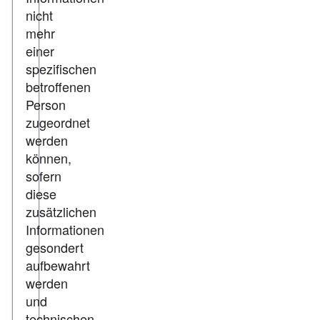
nicht
mehr
einer
spezifischen
betroffenen
Person
zugeordnet
werden
können,
sofern
diese
zusätzlichen
Informationen
gesondert
aufbewahrt
werden
und
technischen