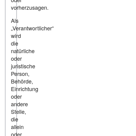
vorherzusagen.
Als
„Verantwortlicher“
wird
die
natürliche
oder
juristische
Person,
Behörde,
Einrichtung
oder
andere
Stelle,
die
allein
oder