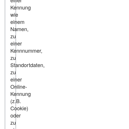
einer
Kennung
wie
einem
Namen,
zu
einer
Kennnummer,
zu
Standortdaten,
zu
einer
Online-
Kennung
(z.B.
Cookie)
oder
zu