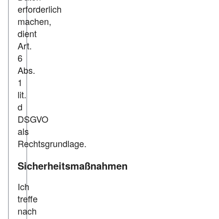
erforderlich
machen,
dient
Art.
6
Abs.
1
lit.
d
DSGVO
als
Rechtsgrundlage.
Sicherheitsmaßnahmen
Ich
treffe
nach