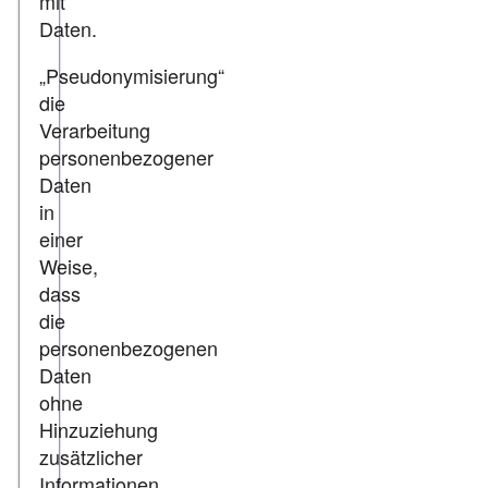
mit
Daten.
„Pseudonymisierung“
die
Verarbeitung
personenbezogener
Daten
in
einer
Weise,
dass
die
personenbezogenen
Daten
ohne
Hinzuziehung
zusätzlicher
Informationen