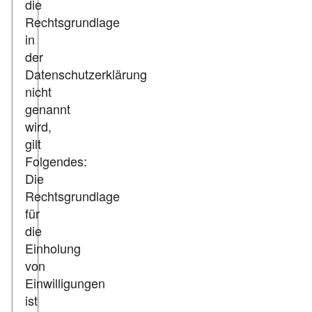
die
Rechtsgrundlage
in
der
Datenschutzerklärung
nicht
genannt
wird,
gilt
Folgendes:
Die
Rechtsgrundlage
für
die
Einholung
von
Einwilligungen
ist