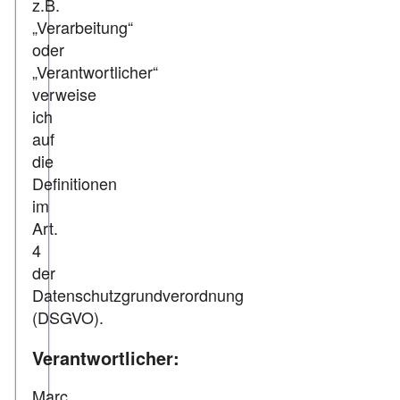
z.B.
„Verarbeitung“
oder
„Verantwortlicher“
verweise
ich
auf
die
Definitionen
im
Art.
4
der
Datenschutzgrundverordnung
(DSGVO).
Verantwortlicher:
Marc