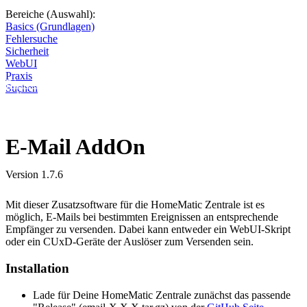
Bereiche (Auswahl):
Basics (Grundlagen)
Fehlersuche
Sicherheit
WebUI
Praxis
Diese Seite wird nicht weitergeführt, bleibt aber als digitales Archiv
Suchen
online. Vielen Dank für deinen Besuch!
E-Mail AddOn
Version 1.7.6
Mit dieser Zusatzsoftware für die HomeMatic Zentrale ist es
möglich, E-Mails bei bestimmten Ereignissen an entsprechende
Empfänger zu versenden. Dabei kann entweder ein WebUI-Skript
oder ein CUxD-Geräte der Auslöser zum Versenden sein.
Installation
Lade für Deine HomeMatic Zentrale zunächst das passende