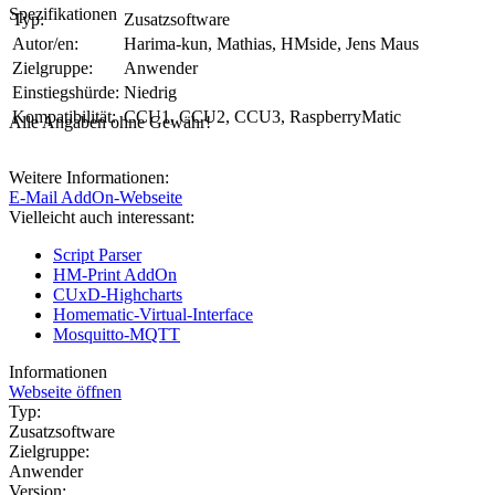
Spezifikationen
Typ:
Zusatzsoftware
Autor/en:
Harima-kun, Mathias, HMside, Jens Maus
Zielgruppe:
Anwender
Einstiegshürde:
Niedrig
Kompatibilität:
CCU1, CCU2, CCU3, RaspberryMatic
Alle Angaben ohne Gewähr!
Weitere Informationen:
E-Mail AddOn-Webseite
Vielleicht auch interessant:
Script Parser
HM-Print AddOn
CUxD-Highcharts
Homematic-Virtual-Interface
Mosquitto-MQTT
Informationen
Webseite öffnen
Typ:
Zusatzsoftware
Zielgruppe:
Anwender
Version: