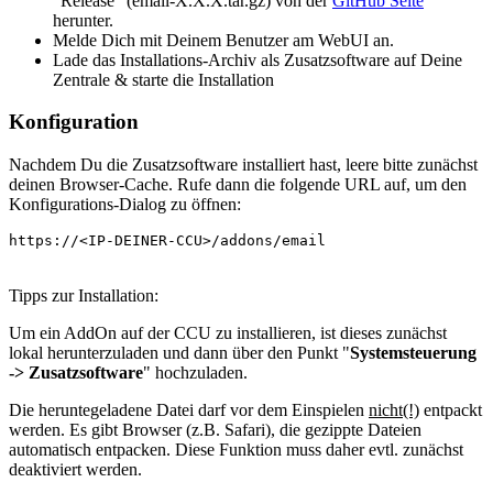
"Release" (email-X.X.X.tar.gz) von der
GitHub Seite
herunter.
Melde Dich mit Deinem Benutzer am WebUI an.
Lade das Installations-Archiv als Zusatzsoftware auf Deine
Zentrale & starte die Installation
Konfiguration
Nachdem Du die Zusatzsoftware installiert hast, leere bitte zunächst
deinen Browser-Cache. Rufe dann die folgende URL auf, um den
Konfigurations-Dialog zu öffnen:
https://<IP-DEINER-CCU>/addons/email
Tipps zur Installation:
Um ein AddOn auf der CCU zu installieren, ist dieses zunächst
lokal herunterzuladen und dann über den Punkt "
Systemsteuerung
-> Zusatzsoftware
" hochzuladen.
Die heruntegeladene Datei darf vor dem Einspielen
nicht(!)
entpackt
werden. Es gibt Browser (z.B. Safari), die gezippte Dateien
automatisch entpacken. Diese Funktion muss daher evtl. zunächst
deaktiviert werden.