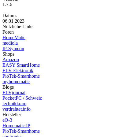
1.7.6
Datum:
06.01.2023
Nützliche Links
Foren
HomeMatic
mediola
IP-Symcon
Shops
Amazon
EASY SmartHome
ELV Elektronik
PioTek-Smarthome
myhomematic
Blogs
ELVjournal
PocketPC / Schweiz
technikkram
verdrahtet.info
Hersteller
eQ-3
Homematic IP
PioTek-Smarthome
contronics