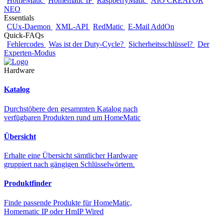
HomeMatic
Homematic IP
RaspberryMatic
AIO CREATOR
NEO
Essentials
CUx-Daemon
XML-API
RedMatic
E-Mail AddOn
Quick-FAQs
Fehlercodes
Was ist der Duty-Cycle?
Sicherheitsschlüssel?
Der
Experten-Modus
Hardware
Katalog
Durchstöbere den gesammten Katalog nach
verfügbaren Produkten rund um HomeMatic
Übersicht
Erhalte eine Übersicht sämtlicher Hardware
gruppiert nach gängigen Schlüsselwörtern.
Produktfinder
Finde passende Produkte für HomeMatic,
Homematic IP oder HmIP Wired