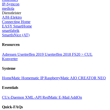
IP-Symcon
mediola
Dienstleister
AJH-Elektro
Connecting Home
EASY SmartHome
smartfabrik
SmartIsNice (AT)
Resourcen
Adressen
Usertreffen 2019
Usertreffen 2018
FS20 > CUL
Konverter
Systeme
HomeMatic
Homematic IP
RaspberryMatic
AIO CREATOR NEO
Essentials
CUx-Daemon
XML-API
RedMatic
E-Mail AddOn
Quick-FAQs