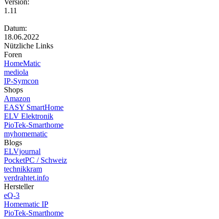
Version:
1.11
Datum:
18.06.2022
Nützliche Links
Foren
HomeMatic
mediola
IP-Symcon
Shops
Amazon
EASY SmartHome
ELV Elektronik
PioTek-Smarthome
myhomematic
Blogs
ELVjournal
PocketPC / Schweiz
technikkram
verdrahtet.info
Hersteller
eQ-3
Homematic IP
PioTek-Smarthome