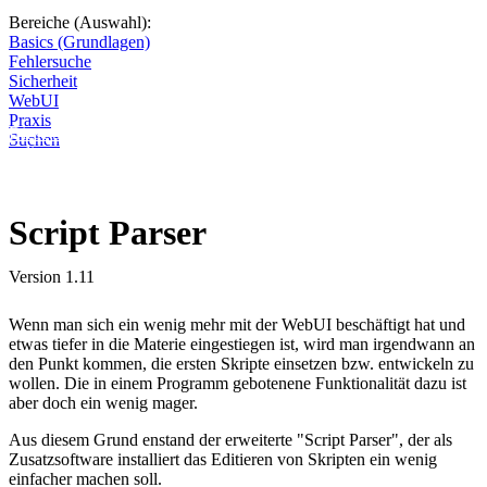
Bereiche (Auswahl):
Basics (Grundlagen)
Fehlersuche
Sicherheit
WebUI
Praxis
Diese Seite wird nicht weitergeführt, bleibt aber als digitales Archiv
Suchen
online. Vielen Dank für deinen Besuch!
Script Parser
Version 1.11
Wenn man sich ein wenig mehr mit der WebUI beschäftigt hat und
etwas tiefer in die Materie eingestiegen ist, wird man irgendwann an
den Punkt kommen, die ersten Skripte einsetzen bzw. entwickeln zu
wollen. Die in einem Programm gebotenene Funktionalität dazu ist
aber doch ein wenig mager.
Aus diesem Grund enstand der erweiterte "Script Parser", der als
Zusatzsoftware installiert das Editieren von Skripten ein wenig
einfacher machen soll.