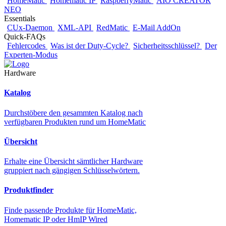
HomeMatic
Homematic IP
RaspberryMatic
AIO CREATOR
NEO
Essentials
CUx-Daemon
XML-API
RedMatic
E-Mail AddOn
Quick-FAQs
Fehlercodes
Was ist der Duty-Cycle?
Sicherheitsschlüssel?
Der
Experten-Modus
Hardware
Katalog
Durchstöbere den gesammten Katalog nach
verfügbaren Produkten rund um HomeMatic
Übersicht
Erhalte eine Übersicht sämtlicher Hardware
gruppiert nach gängigen Schlüsselwörtern.
Produktfinder
Finde passende Produkte für HomeMatic,
Homematic IP oder HmIP Wired