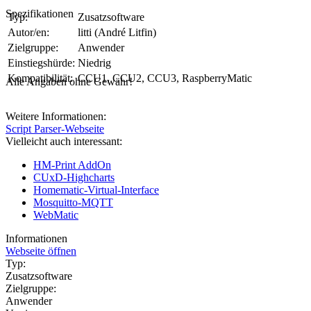
Spezifikationen
Typ:
Zusatzsoftware
Autor/en:
litti (André Litfin)
Zielgruppe:
Anwender
Einstiegshürde:
Niedrig
Kompatibilität:
CCU1, CCU2, CCU3, RaspberryMatic
Alle Angaben ohne Gewähr!
Weitere Informationen:
Script Parser-Webseite
Vielleicht auch interessant:
HM-Print AddOn
CUxD-Highcharts
Homematic-Virtual-Interface
Mosquitto-MQTT
WebMatic
Informationen
Webseite öffnen
Typ:
Zusatzsoftware
Zielgruppe:
Anwender