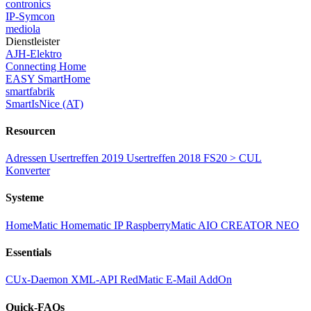
contronics
IP-Symcon
mediola
Dienstleister
AJH-Elektro
Connecting Home
EASY SmartHome
smartfabrik
SmartIsNice (AT)
Resourcen
Adressen
Usertreffen 2019
Usertreffen 2018
FS20 > CUL
Konverter
Systeme
HomeMatic
Homematic IP
RaspberryMatic
AIO CREATOR NEO
Essentials
CUx-Daemon
XML-API
RedMatic
E-Mail AddOn
Quick-FAQs