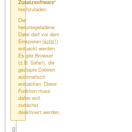
"
Zusatzsoftware
hochzuladen.
Die
heruntegeladene
Datei darf vor dem
Einspielen
nicht(!)
entpackt werden.
Es gibt Browser
(z.B. Safari), die
gezippte Dateien
automatisch
entpacken. Diese
Funktion muss
daher evtl.
zunächst
deaktiviert werden.