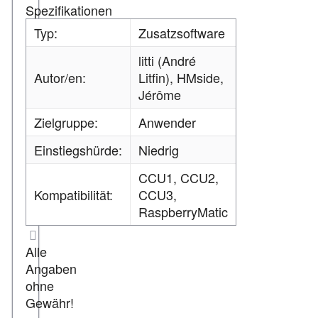
Spezifikationen
Typ:
Zusatzsoftware
litti (André
Autor/en:
Litfin), HMside,
Jérôme
Zielgruppe:
Anwender
Einstiegshürde:
Niedrig
CCU1, CCU2,
Kompatibilität:
CCU3,
RaspberryMatic
Alle
Angaben
ohne
Gewähr!