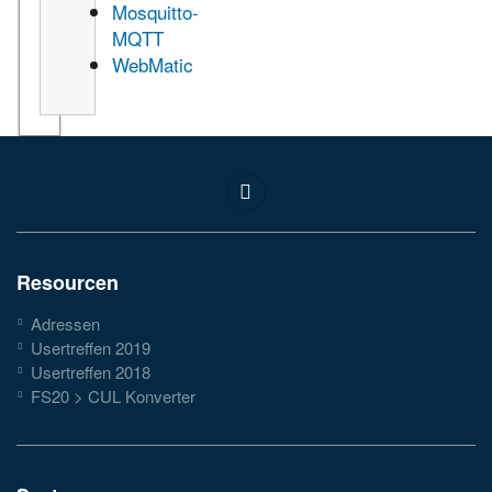
Mosquitto-
MQTT
WebMatic
Resourcen
Adressen
Usertreffen 2019
Usertreffen 2018
FS20 > CUL Konverter