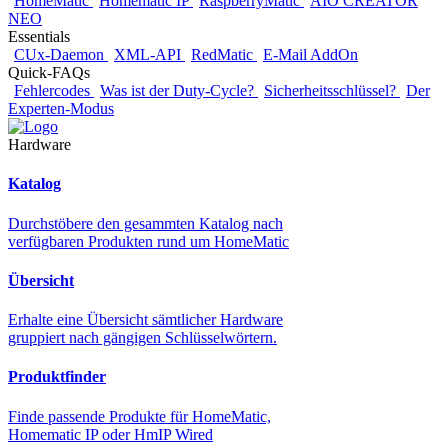
HomeMatic
Homematic IP
RaspberryMatic
AIO CREATOR
NEO
Essentials
CUx-Daemon
XML-API
RedMatic
E-Mail AddOn
Quick-FAQs
Fehlercodes
Was ist der Duty-Cycle?
Sicherheitsschlüssel?
Der
Experten-Modus
Hardware
Katalog
Durchstöbere den gesammten Katalog nach
verfügbaren Produkten rund um HomeMatic
Übersicht
Erhalte eine Übersicht sämtlicher Hardware
gruppiert nach gängigen Schlüsselwörtern.
Produktfinder
Finde passende Produkte für HomeMatic,
Homematic IP oder HmIP Wired