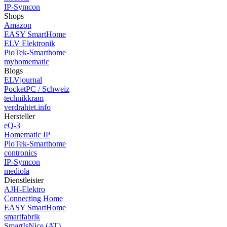
IP-Symcon
Shops
Amazon
EASY SmartHome
ELV Elektronik
PioTek-Smarthome
myhomematic
Blogs
ELVjournal
PocketPC / Schweiz
technikkram
verdrahtet.info
Hersteller
eQ-3
Homematic IP
PioTek-Smarthome
contronics
IP-Symcon
mediola
Dienstleister
AJH-Elektro
Connecting Home
EASY SmartHome
smartfabrik
SmartIsNice (AT)