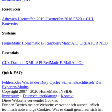
Resourcen
Adressen
Usertreffen 2019
Usertreffen 2018
FS20 > CUL
Konverter
Systeme
HomeMatic
Homematic IP
RaspberryMatic
AIO CREATOR NEO
Essentials
CUx-Daemon
XML-API
RedMatic
E-Mail AddOn
Quick-FAQs
Fehlercodes
Was ist der Duty-Cycle?
Sicherheitsschlüssel?
Der
Experten-Modus
Copyright
2007 -
2026 HomeMatic-INSIDE
Impressum
•
Datenschutzerklärung
•
Kontakt
Diese Webseite verwendet Cookies
Für den Betrieb meiner Webseite verwende ich ausschließlich
technisch notwendige Cookies. Was es damit genau auf sich hat,