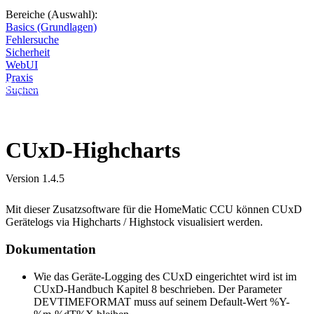
Bereiche (Auswahl):
Basics (Grundlagen)
Fehlersuche
Sicherheit
WebUI
Praxis
Diese Seite wird nicht weitergeführt, bleibt aber als digitales Archiv
Suchen
online. Vielen Dank für deinen Besuch!
CUxD-Highcharts
Version 1.4.5
Mit dieser Zusatzsoftware für die HomeMatic CCU können CUxD
Gerätelogs via Highcharts / Highstock visualisiert werden.
Dokumentation
Wie das Geräte-Logging des CUxD eingerichtet wird ist im
CUxD-Handbuch Kapitel 8 beschrieben. Der Parameter
DEVTIMEFORMAT muss auf seinem Default-Wert %Y-