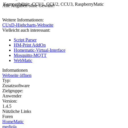
Kompatibilität:
CCU1, CCU2, CCU3, RaspberryMatic
Alle Angaben ohne Gewähr!
Weitere Informationen:
CUxD-Highcharts-Webseite
Vielleicht auch interessant:
Script Parser
HM-Print AddOn
Homematic-Virtual-Interface
Mosquitto-MQTT
WebMatic
Informationen
Webseite öffnen
Typ:
Zusatzsoftware
Zielgruppe:
Anwender
Version:
1.4.5
Nützliche Links
Foren
HomeMatic
mediola