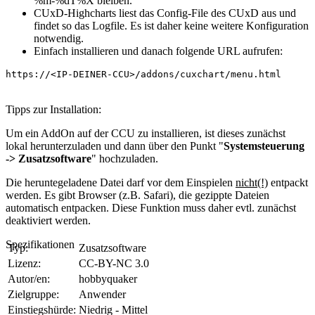
%m-%dT%X bleiben.
CUxD-Highcharts liest das Config-File des CUxD aus und
findet so das Logfile. Es ist daher keine weitere Konfiguration
notwendig.
Einfach installieren und danach folgende URL aufrufen:
https://<IP-DEINER-CCU>/addons/cuxchart/menu.html
Tipps zur Installation:
Um ein AddOn auf der CCU zu installieren, ist dieses zunächst
lokal herunterzuladen und dann über den Punkt "
Systemsteuerung
-> Zusatzsoftware
" hochzuladen.
Die heruntegeladene Datei darf vor dem Einspielen
nicht(!)
entpackt
werden. Es gibt Browser (z.B. Safari), die gezippte Dateien
automatisch entpacken. Diese Funktion muss daher evtl. zunächst
deaktiviert werden.
Spezifikationen
Typ:
Zusatzsoftware
Lizenz:
CC-BY-NC 3.0
Autor/en:
hobbyquaker
Zielgruppe:
Anwender
Einstiegshürde:
Niedrig - Mittel