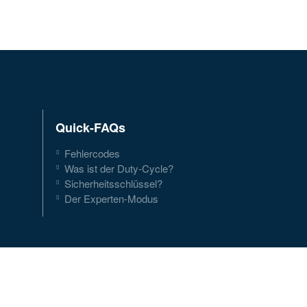
Quick-FAQs
Fehlercodes
Was ist der Duty-Cycle?
Sicherheitsschlüssel?
Der Experten-Modus