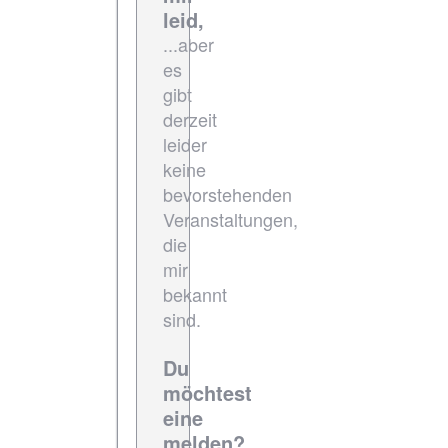
leid,
...aber
es
gibt
derzeit
leider
keine
bevorstehenden
Veranstaltungen,
die
mir
bekannt
sind.
Du
möchtest
eine
melden?