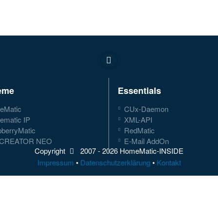
eme
Essentials
Matic
CUx-Daemon
matic IP
XML-API
berryMatic
RedMatic
 CREATOR NEO
E-Mail AddOn
Copyright
2007 -
2026 HomeMatic-INSIDE
Impressum
•
Datenschutzerklärung
•
Kontakt