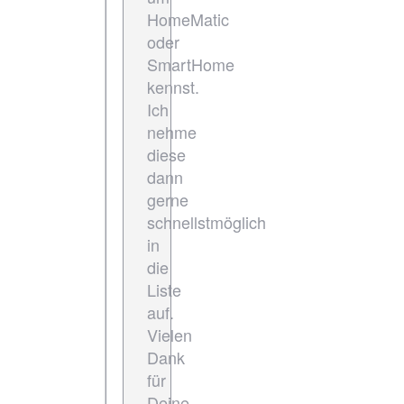
HomeMatic
oder
SmartHome
kennst.
Ich
nehme
diese
dann
gerne
schnellstmöglich
in
die
Liste
auf.
Vielen
Dank
für
Deine