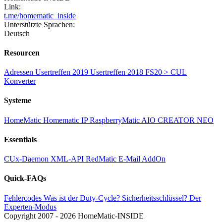
Link:
t.me/homematic_inside
Unterstützte Sprachen:
Deutsch
Resourcen
Adressen
Usertreffen 2019
Usertreffen 2018
FS20 > CUL
Konverter
Systeme
HomeMatic
Homematic IP
RaspberryMatic
AIO CREATOR NEO
Essentials
CUx-Daemon
XML-API
RedMatic
E-Mail AddOn
Quick-FAQs
Fehlercodes
Was ist der Duty-Cycle?
Sicherheitsschlüssel?
Der
Experten-Modus
Copyright
2007 -
2026 HomeMatic-INSIDE