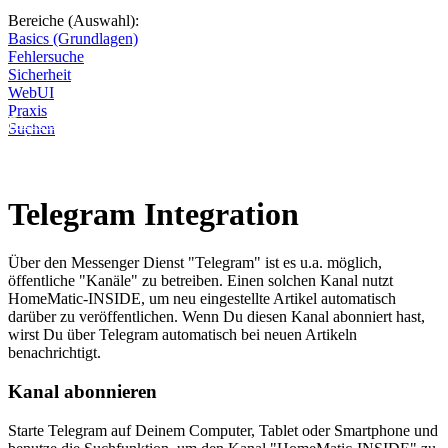
Bereiche (Auswahl):
Basics (Grundlagen)
Fehlersuche
Sicherheit
WebUI
Praxis
Diese Seite wird nicht weitergeführt, bleibt aber als digitales Archiv
Suchen
online. Vielen Dank für deinen Besuch!
Telegram Integration
Über den Messenger Dienst "Telegram" ist es u.a. möglich,
öffentliche "Kanäle" zu betreiben. Einen solchen Kanal nutzt
HomeMatic-INSIDE, um neu eingestellte Artikel automatisch
darüber zu veröffentlichen. Wenn Du diesen Kanal abonniert hast,
wirst Du über Telegram automatisch bei neuen Artikeln
benachrichtigt.
Kanal abonnieren
Starte Telegram auf Deinem Computer, Tablet oder Smartphone und