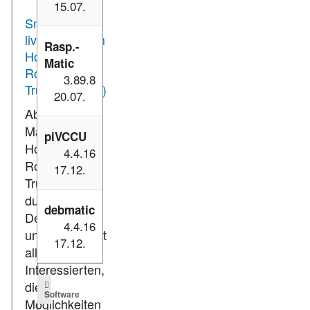
15.07.
Smart Home
live erleben im
Rasp.-
Homematic IP
Matic
Roadshow-
3.89.8
Truck (Update)
20.07.
Ab dem 09.
März geht der
piVCCU
Homematic IP
4.4.16
Roadshow-
17.12.
Truck auf Tour
durch
debmatic
Deutschland
4.4.16
und ermöglicht
17.12.
allen
Interessierten,
die
Software
Möglichkeiten