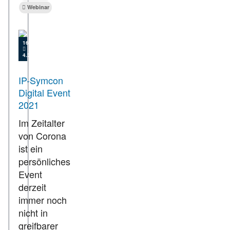
Webinar
16.02.2021
4.304
IP-Symcon
Digital Event
2021
Im Zeitalter
von Corona
ist ein
persönliches
Event
derzeit
immer noch
nicht in
greifbarer