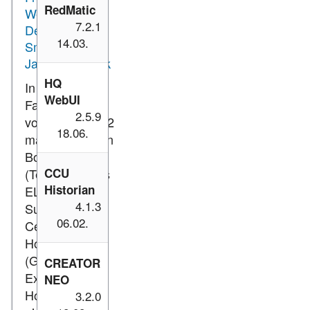
RedMatic
Weihnachten -
7.2.1
Der
14.03.
SmartHome
Jahresrückblick
HQ
In diesem
WebUI
Fachseminar
2.5.9
vom 07.12.2022
18.06.
machen Torsten
Boekhoff
(Teamleiter des
CCU
Historian
ELV Technical
4.1.3
Support
06.02.
Centers) und
Holger Arends
(Gast und
CREATOR
Experte von
NEO
Homematic IP)
3.2.0