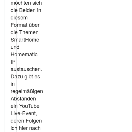
möchten sich
die Beiden in
diesem
Format über
die Themen
SmartHome
und
Homematic
IP
austauschen.
Dazu gibt es
in
regelmäßigen
Abständen
ein YouTube
Live-Event,
deren Folgen
ich hier nach