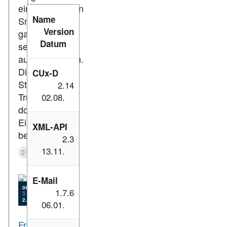
eines modernen
Name
Smart Homes
Version
ganz einfach
Datum
selbst
auszuprobieren.
Die erste
CUx-D
Station des
2.14
Trucks ist das
02.08.
dodenhof
Einkaufscenter
XML-API
bei Bremen.
2.3
13.11.
Event
Presse
E-Mail
09.12.2022
1.7.6
2.891
06.01.
Frohe