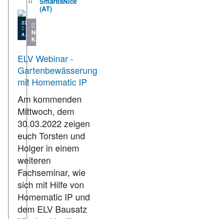
SmartIsNice
(AT)
23.03.2022
Neue
4.309
Kommentare
ELV Webinar -
Gartenbewässerung
mit Homematic IP
Am kommenden
Mittwoch, dem
30.03.2022 zeigen
euch Torsten und
Holger in einem
weiteren
Fachseminar, wie
sich mit Hilfe von
Homematic IP und
dem ELV Bausatz