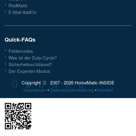
RedMatic
E-Mail AddOn
Quick-FAQs
Fehlercodes
Was ist der Duty-Cycle?
Sicherheitsschlüssel?
Der Experten-Modus
Copyright
2007 -
2026 HomeMatic-INSIDE
Impressum
•
Datenschutzerklärung
•
Kontakt