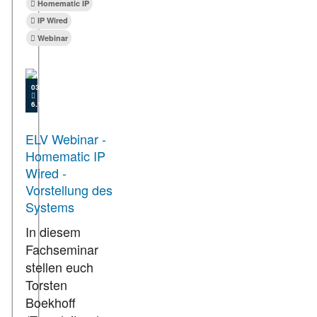
Homematic IP
IP Wired
Webinar
03.05.2021
6.169
ELV Webinar -
Homematic IP
Wired -
Vorstellung des
Systems
In diesem
Fachseminar
stellen euch
Torsten
Boekhoff