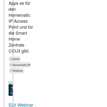
Apps es für
den
Homematic
IP Access
Point und für
die Smart
Home
Zentrale
CCU3 gibt.
Event
Homematic IP
Webinar
12.11.2021
5.772
ELV Webinar -