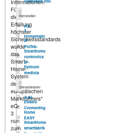
Informationen.
verdrahtet.info
Für
die
Hersteller
Erfüllung
eQ-
3
höchster
Homematic
Sicherheitsstandards
IP
wurde
PioTek-
Smarthome
das
contronics
Smart-
IP-
Symcon
Home-
mediola
System
des
Dienstleister
europäischen
Marktführers*
AJH-
Elektro
eQ-
Connecting
Home
3
EASY
nun
SmartHome
zum
smartfabrik