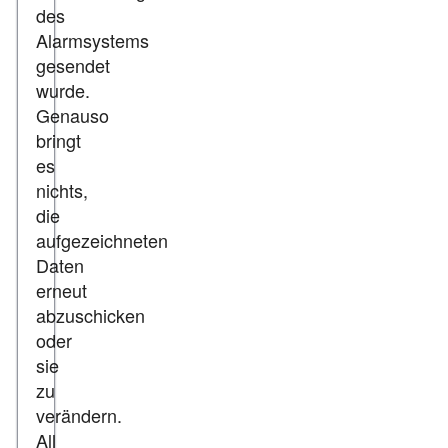
des
Alarmsystems
gesendet
wurde.
Genauso
bringt
es
nichts,
die
aufgezeichneten
Daten
erneut
abzuschicken
oder
sie
zu
verändern.
All