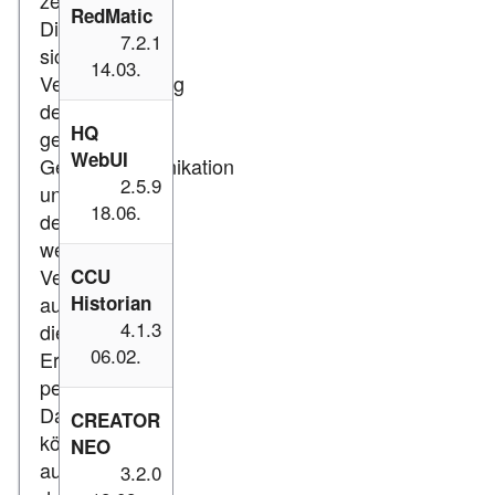
zertifiziert.
RedMatic
Die
7.2.1
sichere
14.03.
Verschlüsselung
der
HQ
gesamten
WebUI
Gerätekommunikation
2.5.9
und
18.06.
der
weitgehende
Verzicht
CCU
auf
Historian
4.1.3
die
06.02.
Erhebung
persönlicher
Daten
CREATOR
können
NEO
auf
3.2.0