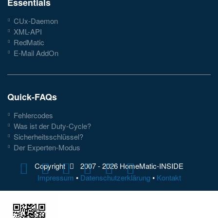
Essentials
CUx-Daemon
XML-API
RedMatic
E-Mail AddOn
Quick-FAQs
Fehlercodes
Was ist der Duty-Cycle?
Sicherheitsschlüssel?
Der Experten-Modus
Copyright
2007 -
2026 HomeMatic-INSIDE
Impressum
•
Datenschutzerklärung
•
Kontakt