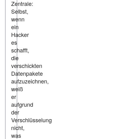
Zentrale:
Selbst,
wenn
ein
Hacker
es
schafft,
die
verschickten
Datenpakete
aufzuzeichnen,
weiß
er
aufgrund
der
Verschlüsselung
nicht,
was