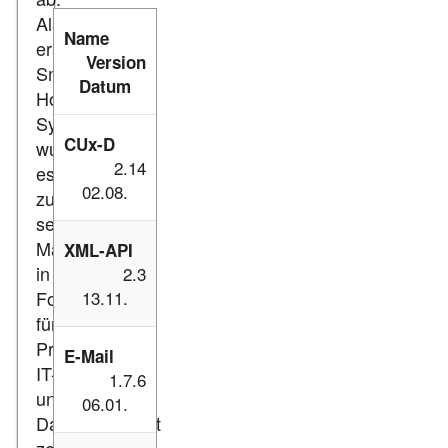
Als
Name
erstes
Version
Smart-
Datum
Home-
System
CUx-D
wurde
2.14
es
02.08.
zum
sechsten
Mal
XML-API
in
2.3
Folge
13.11.
für
Protokoll-,
E-Mail
IT-
1.7.6
und
06.01.
Datensicherheit