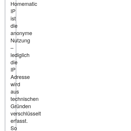
Homematic
IP
ist
die
anonyme
Nutzung
–
lediglich
die
IP
Adresse
wird
aus
technischen
Gründen
verschlüsselt
erfasst.
So