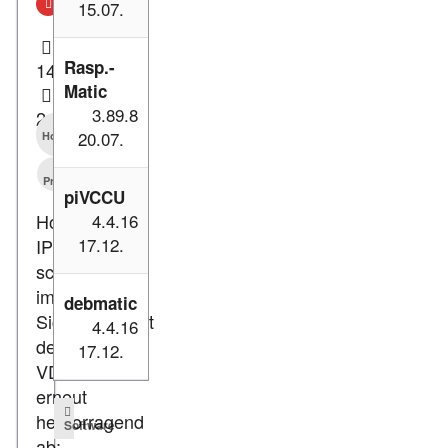
15.07.
Rasp.-
14.11.2022
Matic
3.89.8
2.300
20.07.
Homematic
IP
Presse
piVCCU
4.4.16
Homematic
17.12.
IP
schneidet
im
debmatic
Sicherheitstest
4.4.16
des
17.12.
VDE
erneut
hervorragend
Software
ab: