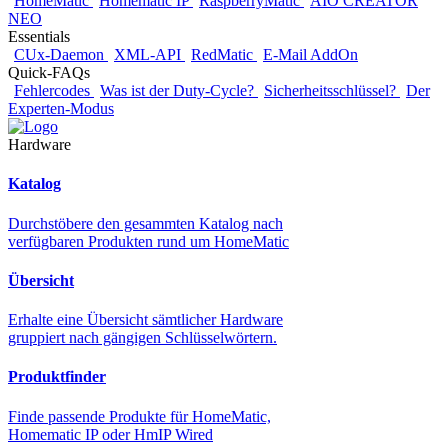
HomeMatic
Homematic IP
RaspberryMatic
AIO CREATOR
NEO
Essentials
CUx-Daemon
XML-API
RedMatic
E-Mail AddOn
Quick-FAQs
Fehlercodes
Was ist der Duty-Cycle?
Sicherheitsschlüssel?
Der
Experten-Modus
Hardware
Katalog
Durchstöbere den gesammten Katalog nach
verfügbaren Produkten rund um HomeMatic
Übersicht
Erhalte eine Übersicht sämtlicher Hardware
gruppiert nach gängigen Schlüsselwörtern.
Produktfinder
Finde passende Produkte für HomeMatic,
Homematic IP oder HmIP Wired