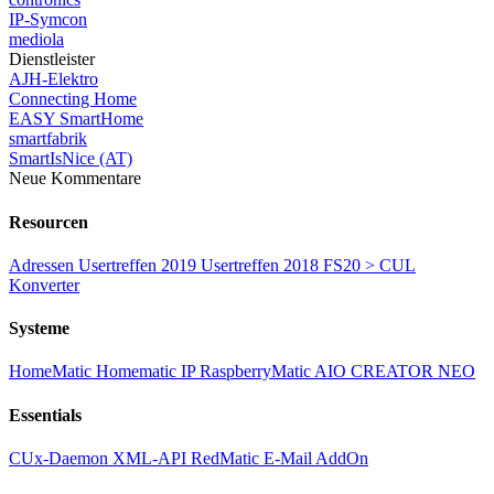
IP-Symcon
mediola
Dienstleister
AJH-Elektro
Connecting Home
EASY SmartHome
smartfabrik
SmartIsNice (AT)
Neue Kommentare
Resourcen
Adressen
Usertreffen 2019
Usertreffen 2018
FS20 > CUL
Konverter
Systeme
HomeMatic
Homematic IP
RaspberryMatic
AIO CREATOR NEO
Essentials
CUx-Daemon
XML-API
RedMatic
E-Mail AddOn