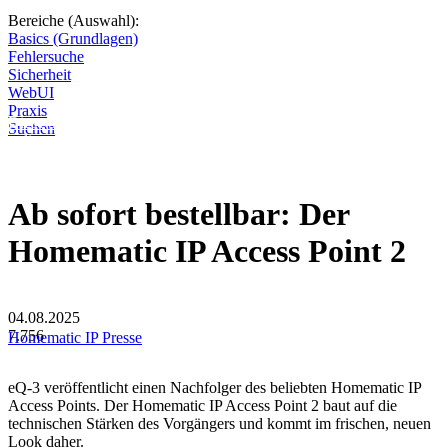
Bereiche (Auswahl):
Basics (Grundlagen)
Fehlersuche
Sicherheit
WebUI
Praxis
Diese Seite wird nicht weitergeführt, bleibt aber als digitales Archiv
Suchen
online. Vielen Dank für deinen Besuch!
Ab sofort bestellbar: Der
Homematic IP Access Point 2
04.08.2025
7.756
Homematic IP
Presse
eQ-3 veröffentlicht einen Nachfolger des beliebten Homematic IP
Access Points. Der Homematic IP Access Point 2 baut auf die
technischen Stärken des Vorgängers und kommt im frischen, neuen
Look daher.