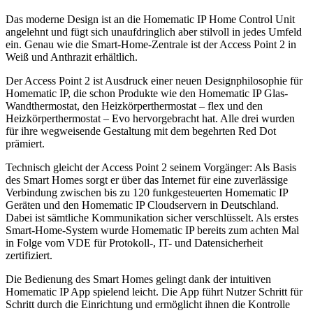
Das moderne Design ist an die Homematic IP Home Control Unit
angelehnt und fügt sich unaufdringlich aber stilvoll in jedes Umfeld
ein. Genau wie die Smart-Home-Zentrale ist der Access Point 2 in
Weiß und Anthrazit erhältlich.
Der Access Point 2 ist Ausdruck einer neuen Designphilosophie für
Homematic IP, die schon Produkte wie den Homematic IP Glas-
Wandthermostat, den Heizkörperthermostat – flex und den
Heizkörperthermostat – Evo hervorgebracht hat. Alle drei wurden
für ihre wegweisende Gestaltung mit dem begehrten Red Dot
prämiert.
Technisch gleicht der Access Point 2 seinem Vorgänger: Als Basis
des Smart Homes sorgt er über das Internet für eine zuverlässige
Verbindung zwischen bis zu 120 funkgesteuerten Homematic IP
Geräten und den Homematic IP Cloudservern in Deutschland.
Dabei ist sämtliche Kommunikation sicher verschlüsselt. Als erstes
Smart-Home-System wurde Homematic IP bereits zum achten Mal
in Folge vom VDE für Protokoll-, IT- und Datensicherheit
zertifiziert.
Die Bedienung des Smart Homes gelingt dank der intuitiven
Homematic IP App spielend leicht. Die App führt Nutzer Schritt für
Schritt durch die Einrichtung und ermöglicht ihnen die Kontrolle