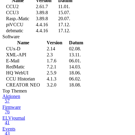
Name
Version
Datum
CCU2
2.61.7
11.01.
CCU3
3.89.8
15.07.
Rasp.-Matic
3.89.8
20.07.
piVCCU
4.4.16
17.12.
debmatic
4.4.16
17.12.
Software
Name
Version
Datum
CUx-D
2.14
02.08.
XML-API
2.3
13.11.
E-Mail
1.7.6
06.01.
RedMatic
7.2.1
14.03.
HQ WebUI
2.5.9
18.06.
CCU Historian
4.1.3
06.02.
CREATOR NEO
3.2.0
18.08.
Top Themen
Aktionen
57
Firmware
76
ELVjournal
41
Events
43