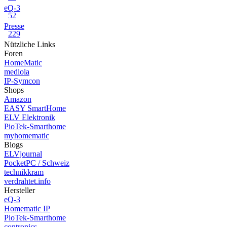
eQ-3
52
Presse
229
Nützliche Links
Foren
HomeMatic
mediola
IP-Symcon
Shops
Amazon
EASY SmartHome
ELV Elektronik
PioTek-Smarthome
myhomematic
Blogs
ELVjournal
PocketPC / Schweiz
technikkram
verdrahtet.info
Hersteller
eQ-3
Homematic IP
PioTek-Smarthome
contronics