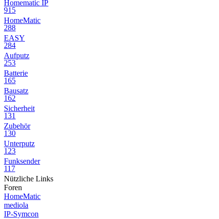
Homematic IP
915
HomeMatic
288
EASY
284
Aufputz
253
Batterie
165
Bausatz
162
Sicherheit
131
Zubehör
130
Unterputz
123
Funksender
117
Nützliche Links
Foren
HomeMatic
mediola
IP-Symcon