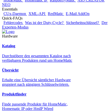
HomeMatic
Homematic IP
RaspberryMatic
AIO CREATOR
NEO
Essentials
CUx-Daemon
XML-API
RedMatic
E-Mail AddOn
Quick-FAQs
Fehlercodes
Was ist der Duty-Cycle?
Sicherheitsschlüssel?
Der
Experten-Modus
Hardware
Katalog
Durchstöbere den gesammten Katalog nach
verfügbaren Produkten rund um HomeMatic
Übersicht
Erhalte eine Übersicht sämtlicher Hardware
gruppiert nach gängigen Schlüsselwörtern.
Produktfinder
Finde passende Produkte für HomeMatic,
Homematic IP oder HmIP Wired