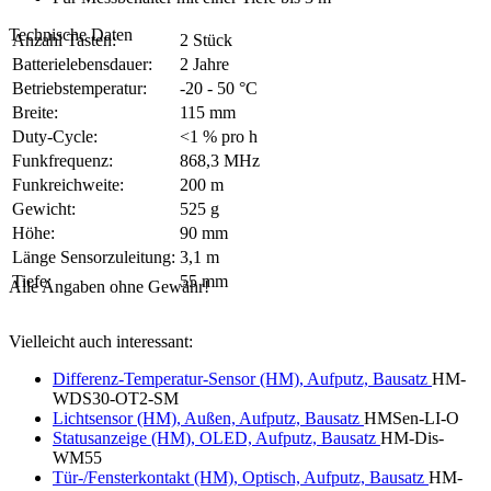
Technische Daten
Anzahl Tasten:
2 Stück
Batterielebensdauer:
2 Jahre
Betriebstemperatur:
-20 - 50 °C
Breite:
115 mm
Duty-Cycle:
<1 % pro h
Funkfrequenz:
868,3 MHz
Funkreichweite:
200 m
Gewicht:
525 g
Höhe:
90 mm
Länge Sensorzuleitung:
3,1 m
Tiefe:
55 mm
Alle Angaben ohne Gewähr!
Vielleicht auch interessant:
Differenz-Temperatur-Sensor (HM), Aufputz, Bausatz
HM-
WDS30-OT2-SM
Lichtsensor (HM), Außen, Aufputz, Bausatz
HMSen-LI-O
Statusanzeige (HM), OLED, Aufputz, Bausatz
HM-Dis-
WM55
Tür-/Fensterkontakt (HM), Optisch, Aufputz, Bausatz
HM-