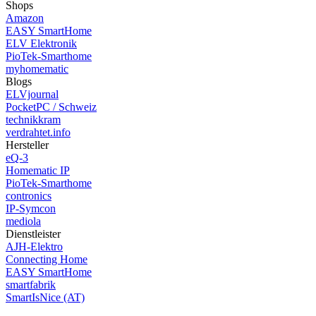
Shops
Amazon
EASY SmartHome
ELV Elektronik
PioTek-Smarthome
myhomematic
Blogs
ELVjournal
PocketPC / Schweiz
technikkram
verdrahtet.info
Hersteller
eQ-3
Homematic IP
PioTek-Smarthome
contronics
IP-Symcon
mediola
Dienstleister
AJH-Elektro
Connecting Home
EASY SmartHome
smartfabrik
SmartIsNice (AT)