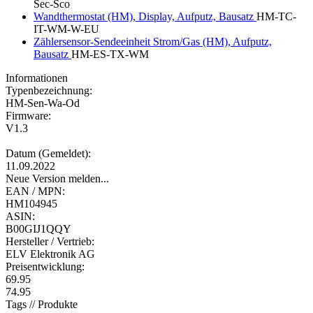
Sec-Sco
Wandthermostat (HM), Display, Aufputz, Bausatz
HM-TC-
IT-WM-W-EU
Zählersensor-Sendeeinheit Strom/Gas (HM), Aufputz,
Bausatz
HM-ES-TX-WM
Informationen
Typenbezeichnung:
HM-Sen-Wa-Od
Firmware:
V1.3
Datum (Gemeldet):
11.09.2022
Neue Version melden...
EAN / MPN:
HM104945
ASIN:
B00GIJ1QQY
Hersteller / Vertrieb:
ELV Elektronik AG
Preisentwicklung:
69.95
74.95
Tags // Produkte