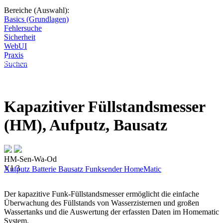
Bereiche (Auswahl):
Basics (Grundlagen)
Fehlersuche
Sicherheit
WebUI
Praxis
Diese Seite wird nicht weitergeführt, bleibt aber als digitales Archiv
Suchen
online. Vielen Dank für deinen Besuch!
Kapazitiver Füllstandsmesser
(HM), Aufputz, Bausatz
HM-Sen-Wa-Od
V1.3
Aufputz
Batterie
Bausatz
Funksender
HomeMatic
Der kapazitive Funk-Füllstandsmesser ermöglicht die einfache
Überwachung des Füllstands von Wasserzisternen und großen
Wassertanks und die Auswertung der erfassten Daten im Homematic
System.