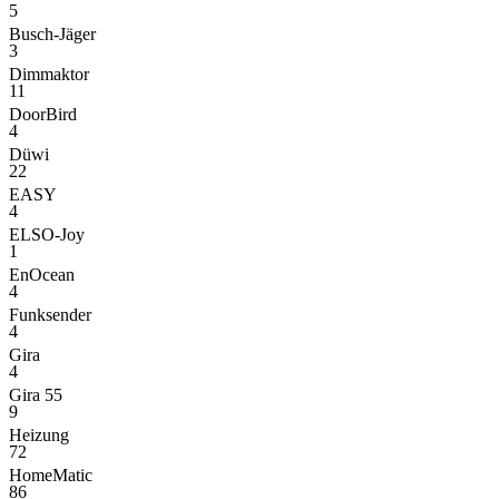
5
Busch-Jäger
3
Dimmaktor
11
DoorBird
4
Düwi
22
EASY
4
ELSO-Joy
1
EnOcean
4
Funksender
4
Gira
4
Gira 55
9
Heizung
72
HomeMatic
86