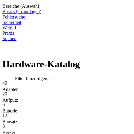
Bereiche (Auswahl):
Basics (Grundlagen)
Fehlersuche
Sicherheit
WebUI
Praxis
Diese Seite wird nicht weitergeführt, bleibt aber als digitales Archiv
Suchen
online. Vielen Dank für deinen Besuch!
Hardware-Katalog
Filter hinzufügen...
49
Adapter
20
Aufputz
6
Batterie
12
Bausatz
8
Berker