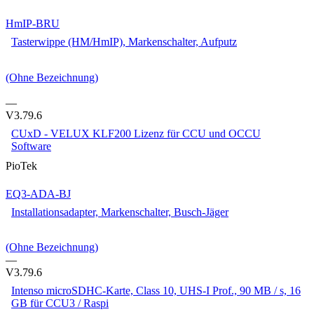
HmIP-BRU
Tasterwippe (HM/HmIP), Markenschalter, Aufputz
(Ohne Bezeichnung)
—
V3.79.6
CUxD - VELUX KLF200 Lizenz für CCU und OCCU
Software
PioTek
EQ3-ADA-BJ
Installationsadapter, Markenschalter, Busch-Jäger
(Ohne Bezeichnung)
—
V3.79.6
Intenso microSDHC-Karte, Class 10, UHS-I Prof., 90 MB / s, 16
GB für CCU3 / Raspi