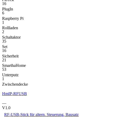
16
PlugIn
6
Raspberry Pi
1
Rollladen
2
Schaltaktor
35
Set
16
Sicherheit
21
SmarthaHome
53
Unterputz
1
Zwischendecke
HmIP-RFUSB
—
V1.0
RF-USB-Stick für altern. Steuerung, Bausatz