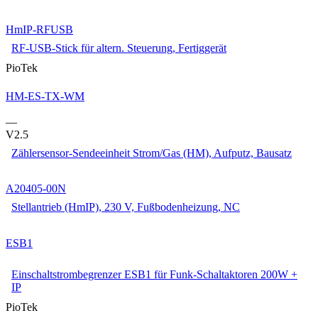
HmIP-RFUSB
RF-USB-Stick für altern. Steuerung, Fertiggerät
PioTek
HM-ES-TX-WM
—
V2.5
Zählersensor-Sendeeinheit Strom/Gas (HM), Aufputz, Bausatz
A20405-00N
Stellantrieb (HmIP), 230 V, Fußbodenheizung, NC
ESB1
Einschaltstrombegrenzer ESB1 für Funk-Schaltaktoren 200W +
IP
PioTek