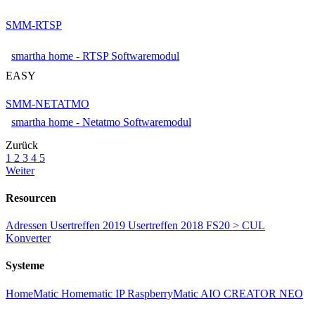
SMM-RTSP
smartha home - RTSP Softwaremodul
EASY
SMM-NETATMO
smartha home - Netatmo Softwaremodul
Zurück
1
2
3
4
5
Weiter
Resourcen
Adressen
Usertreffen 2019
Usertreffen 2018
FS20 > CUL
Konverter
Systeme
HomeMatic
Homematic IP
RaspberryMatic
AIO CREATOR NEO