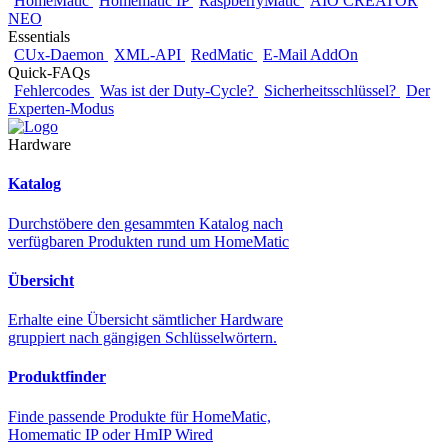
HomeMatic
Homematic IP
RaspberryMatic
AIO CREATOR
NEO
Essentials
CUx-Daemon
XML-API
RedMatic
E-Mail AddOn
Quick-FAQs
Fehlercodes
Was ist der Duty-Cycle?
Sicherheitsschlüssel?
Der
Experten-Modus
Hardware
Katalog
Durchstöbere den gesammten Katalog nach
verfügbaren Produkten rund um HomeMatic
Übersicht
Erhalte eine Übersicht sämtlicher Hardware
gruppiert nach gängigen Schlüsselwörtern.
Produktfinder
Finde passende Produkte für HomeMatic,
Homematic IP oder HmIP Wired