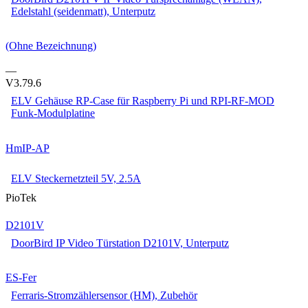
Edelstahl (seidenmatt), Unterputz
(Ohne Bezeichnung)
—
V3.79.6
ELV Gehäuse RP-Case für Raspberry Pi und RPI-RF-MOD
Funk-Modulplatine
HmIP-AP
ELV Steckernetzteil 5V, 2.5A
PioTek
D2101V
DoorBird IP Video Türstation D2101V, Unterputz
ES-Fer
Ferraris-Stromzählersensor (HM), Zubehör