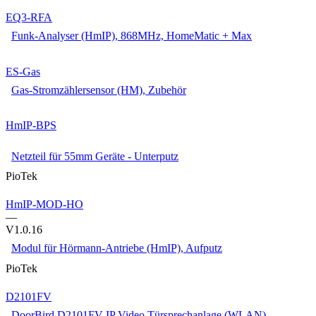
EQ3-RFA
Funk-Analyser (HmIP), 868MHz, HomeMatic + Max
ES-Gas
Gas-Stromzählersensor (HM), Zubehör
HmIP-BPS
Netzteil für 55mm Geräte - Unterputz
PioTek
HmIP-MOD-HO
—
V1.0.16
Modul für Hörmann-Antriebe (HmIP), Aufputz
PioTek
D2101FV
DoorBird D2101FV IP Video Türsprechanlage (WLAN),