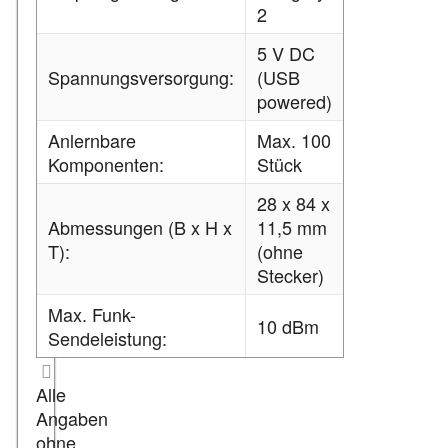
2
5 V DC
Spannungsversorgung:
(USB
powered)
Anlernbare
Max. 100
Komponenten:
Stück
28 x 84 x
Abmessungen (B x H x
11,5 mm
T):
(ohne
Stecker)
Max. Funk-
10 dBm
Sendeleistung:
Alle
Angaben
ohne