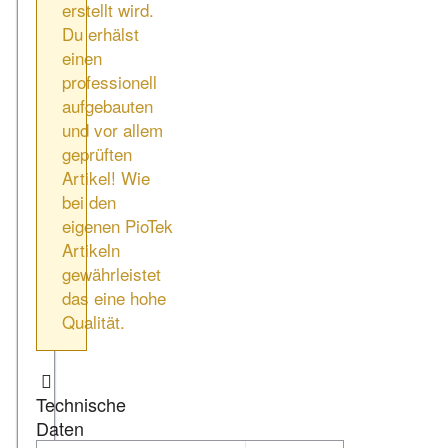
erstellt wird.
Du erhälst
einen
professionell
aufgebauten
und vor allem
geprüften
Artikel! Wie
bei den
eigenen PioTek
Artikeln
gewährleistet
das eine hohe
Qualität.
Technische
Daten