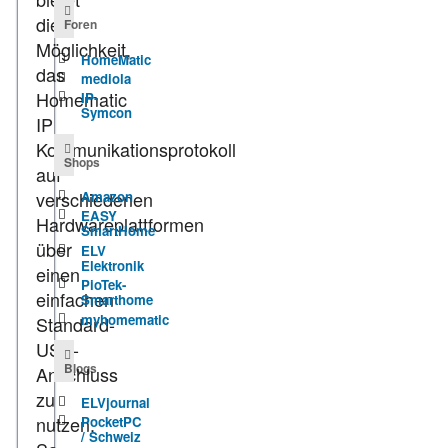
die
Foren
Möglichkeit,
HomeMatic
das
mediola
Homematic
IP-
Symcon
IP
Kommunikationsprotokoll
Shops
auf
verschiedenen
Amazon
EASY
Hardwareplattformen
SmartHome
über
ELV
Elektronik
einen
PioTek-
einfachen
Smarthome
myhomematic
Standard-
USB-
Blogs
Anschluss
zu
ELVjournal
nutzen.
PocketPC
/ Schweiz