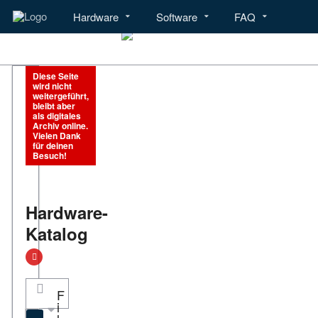
Hardware
Software
FAQ
Menü
Hardware
Software
Diese Seite
wird nicht
weitergeführt,
bleibt aber
als digitales
Archiv online.
Vielen Dank
für deinen
Besuch!
Hardware-
Katalog
F
i