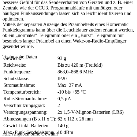
besseres Gefühl für das Sendeverhalten von Geräten und z. B. einer
Zentrale wie der CCU3. Programmabläufe mit unnötigen oder
häufigen Funkaussendungen lassen sich so leicht identifizieren und
optimieren.
Mittels der separaten Anzeige des Präambelteils eines Homematic
Funktelegramms kann über die Leuchtdauer zudem erkannt werden,
ob ein „normales" Telegramm oder ein „Burst"-Telegramm mit
besonders langer Präambel an einen Wake-on-Radio-Empfänger
gesendet wurde.
Technische Daten
Gewicht:
93 g
Reichweite:
Bis zu 420 m (Freifeld)
Funkfrequenz:
868,0–868,6 MHz
Schutzklasse:
IP20
Stromaufnahme:
Max. 27 mA
Temperaturbereich:
-10 bis +55 °C
Ruhe-Stromaufnahme:
0,5 μA
Verschmutzungsgrad:
2
Versorgungsspannung:
2x 1,5-V-Mignon-Batterien (LR6)
Abmessungen (B x H x T):
62 x 112 x 26 mm
Gewicht inkl. Batterien:
140 g
Max. Funk-Sendeleistung:
10 dBm
Alle Angaben ohne Gewähr!