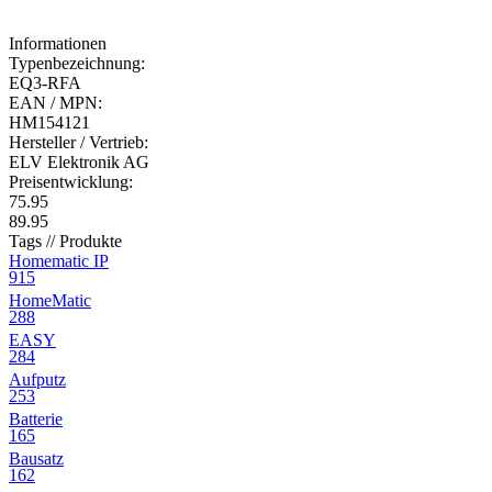
Informationen
Typenbezeichnung:
EQ3-RFA
EAN / MPN:
HM154121
Hersteller / Vertrieb:
ELV Elektronik AG
Preisentwicklung:
75.95
89.95
Tags // Produkte
Homematic IP
915
HomeMatic
288
EASY
284
Aufputz
253
Batterie
165
Bausatz
162