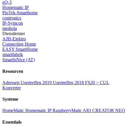
eQ-3
Homematic IP
PioTek-Smarthome
contronics
IP-Symcon
mediola
Dienstleister
AJH-Elektro
Connecting Home
EASY SmartHome
smartfabrik
SmartIsNice (AT)
Resourcen
Adressen
Usertreffen 2019
Usertreffen 2018
FS20 > CUL
Konverter
Systeme
HomeMatic
Homematic IP
RaspberryMatic
AIO CREATOR NEO
Essentials