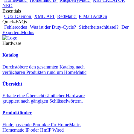
HomeMatic
Homematic IP
RaspberryMatic
AIO CREATOR
NEO
Essentials
CUx-Daemon
XML-API
RedMatic
E-Mail AddOn
Quick-FAQs
Fehlercodes
Was ist der Duty-Cycle?
Sicherheitsschlüssel?
Der
Experten-Modus
Hardware
Katalog
Durchstöbere den gesammten Katalog nach
verfügbaren Produkten rund um HomeMatic
Übersicht
Erhalte eine Übersicht sämtlicher Hardware
gruppiert nach gängigen Schlüsselwörtern.
Produktfinder
Finde passende Produkte für HomeMatic,
Homematic IP oder HmIP Wired