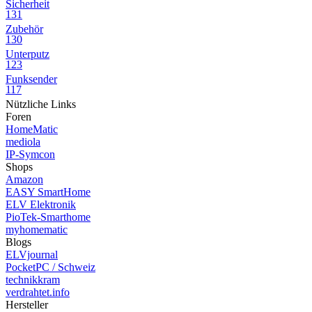
Sicherheit
131
Zubehör
130
Unterputz
123
Funksender
117
Nützliche Links
Foren
HomeMatic
mediola
IP-Symcon
Shops
Amazon
EASY SmartHome
ELV Elektronik
PioTek-Smarthome
myhomematic
Blogs
ELVjournal
PocketPC / Schweiz
technikkram
verdrahtet.info
Hersteller