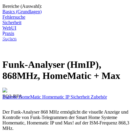
Bereiche (Auswahl):
Basics (Grundlagen)
Fehlersuche
Sicherheit
WebUI
Praxis
Diese Seite wird nicht weitergeführt, bleibt aber als digitales Archiv
Suchen
online. Vielen Dank für deinen Besuch!
Funk-Analyser (HmIP),
868MHz, HomeMatic + Max
EQ3-RFA
Batterie
HomeMatic
Homematic IP
Sicherheit
Zubehör
Der Funk-Analyser 868 MHz ermöglicht die visuelle Anzeige und
Kontrolle von Funk-Telegrammen der Smart Home Systeme
Homematic, Homematic IP und Max! auf der ISM-Frequenz 868,3
MHz.