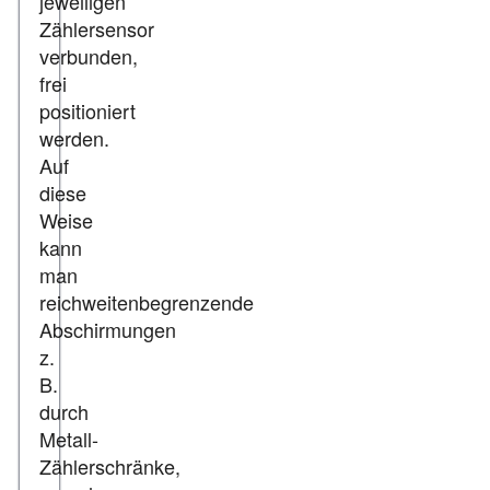
jeweiligen
Zählersensor
verbunden,
frei
positioniert
werden.
Auf
diese
Weise
kann
man
reichweitenbegrenzende
Abschirmungen
z.
B.
durch
Metall-
Zählerschränke,