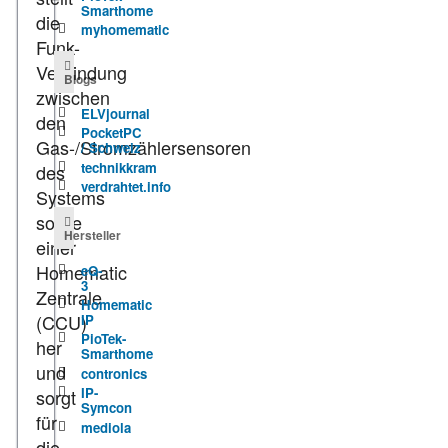
Smarthome
die
myhomematic
Funk-
Verbindung
Blogs
zwischen
ELVjournal
den
PocketPC
Gas-/Stromzählersensoren
/ Schweiz
technikkram
des
verdrahtet.info
Systems
sowie
Hersteller
einer
Homematic
eQ-
3
Zentrale
Homematic
(CCU)
IP
PioTek-
her
Smarthome
und
contronics
IP-
sorgt
Symcon
für
mediola
die