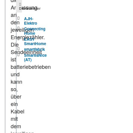
Anpassung
Dienstleister
an
AJH-
den
Elektro
jeweiligen
Connecting
Home
Energiezähler.
EASY
Die
SmartHome
smartfabrik
Sendeeinheit
SmartIsNice
ist
(AT)
batteriebetrieben
und
kann
so,
über
ein
Kabel
mit
dem