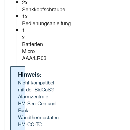
2x
Senkkopfschraube
1x
Bedienungsanleitung
1
x
Batterien
Micro
AAA/LR03
Hinweis:
Nicht kompatibel
mit der BidCoS®-
Alarmzentrale
HM-Sec-Cen und
Funk-
Wandthermostaten
HM-CC-TC.