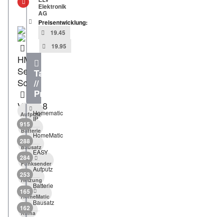
Elektronik
AG
Preisentwicklung:
19.45
19.95
HM-
Sec-
Tags
Sco
//
Produkte
V1.16.8
Homematic
Aufputz
IP
915
Batterie
HomeMatic
288
Bausatz
EASY
284
Funksender
Aufputz
253
Heizung
Batterie
165
HomeMatic
Bausatz
162
Klima