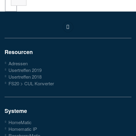
Resourcen
Adressen
Usertreffen 2019
Usertreffen 2018
FS20 > CUL Konverter
Systeme
HomeMatic
Homematic IP
RaspberryMatic