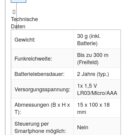
Technische
Daten
30 g (inkl.
Gewicht:
Batterie)
Bis zu 300 m
Funkreichweite:
(Freifeld)
Batterielebensdauer:
2 Jahre (typ.)
1x 1,5 V
Versorgungsspannung:
LR03/Micro/AAA
Abmessungen (B x H x
15 x 100 x 18
T):
mm
Steuerung per
Nein
Smartphone möglich: