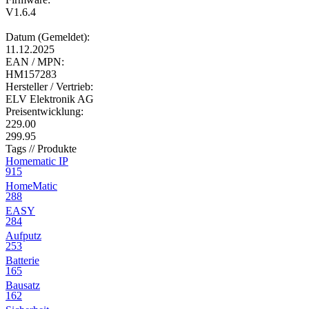
V1.6.4
Datum (Gemeldet):
11.12.2025
EAN / MPN:
HM157283
Hersteller / Vertrieb:
ELV Elektronik AG
Preisentwicklung:
229.00
299.95
Tags // Produkte
Homematic IP
915
HomeMatic
288
EASY
284
Aufputz
253
Batterie
165
Bausatz
162