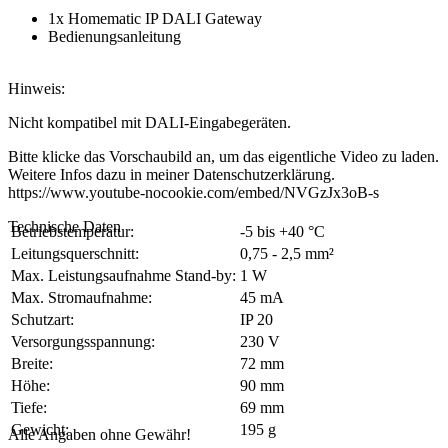
1x Homematic IP DALI Gateway
Bedienungsanleitung
Hinweis:
Nicht kompatibel mit DALI-Eingabegeräten.
Bitte klicke das Vorschaubild an, um das eigentliche Video zu laden.
Weitere Infos dazu in meiner
Datenschutzerklärung
.
https://www.youtube-nocookie.com/embed/NVGzJx3oB-s
Technische Daten
Betriebstemperatur:
-5 bis +40 °C
Leitungsquerschnitt:
0,75 - 2,5 mm²
Max. Leistungsaufnahme Stand-by:
1 W
Max. Stromaufnahme:
45 mA
Schutzart:
IP 20
Versorgungsspannung:
230 V
Breite:
72 mm
Höhe:
90 mm
Tiefe:
69 mm
Gewicht:
195 g
Alle Angaben ohne Gewähr!