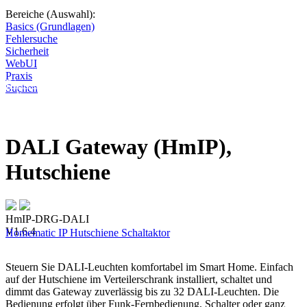
Bereiche (Auswahl):
Basics (Grundlagen)
Fehlersuche
Sicherheit
WebUI
Praxis
Diese Seite wird nicht weitergeführt, bleibt aber als digitales Archiv
Suchen
online. Vielen Dank für deinen Besuch!
DALI Gateway (HmIP),
Hutschiene
HmIP-DRG-DALI
V1.6.4
Homematic IP
Hutschiene
Schaltaktor
Steuern Sie DALI-Leuchten komfortabel im Smart Home. Einfach
auf der Hutschiene im Verteilerschrank installiert, schaltet und
dimmt das Gateway zuverlässig bis zu 32 DALI-Leuchten. Die
Bedienung erfolgt über Funk-Fernbedienung, Schalter oder ganz