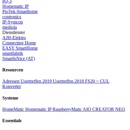
eQ-3
Homematic IP
PioTek-Smarthome
contronics
IP-Symcon
mediola
Dienstleister
AJH-Elektro
Connecting Home
EASY SmartHome
smartfabrik
SmartIsNice (AT)
Resourcen
Adressen
Usertreffen 2019
Usertreffen 2018
FS20 > CUL
Konverter
Systeme
HomeMatic
Homematic IP
RaspberryMatic
AIO CREATOR NEO
Essentials