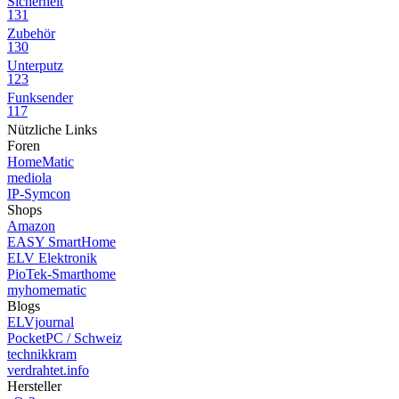
Sicherheit
131
Zubehör
130
Unterputz
123
Funksender
117
Nützliche Links
Foren
HomeMatic
mediola
IP-Symcon
Shops
Amazon
EASY SmartHome
ELV Elektronik
PioTek-Smarthome
myhomematic
Blogs
ELVjournal
PocketPC / Schweiz
technikkram
verdrahtet.info
Hersteller