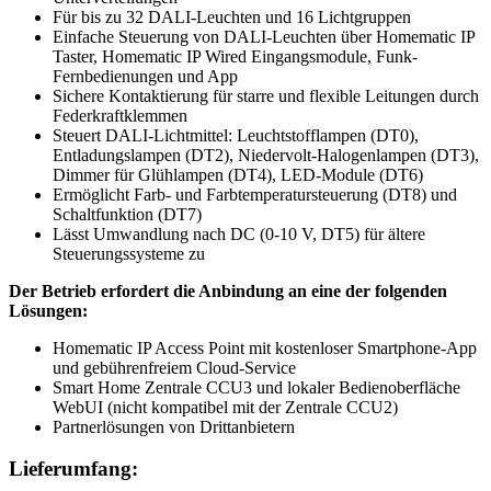
Für bis zu 32 DALI-Leuchten und 16 Lichtgruppen
Einfache Steuerung von DALI-Leuchten über Homematic IP
Taster, Homematic IP Wired Eingangsmodule, Funk-
Fernbedienungen und App
Sichere Kontaktierung für starre und flexible Leitungen durch
Federkraftklemmen
Steuert DALI-Lichtmittel: Leuchtstofflampen (DT0),
Entladungslampen (DT2), Niedervolt-Halogenlampen (DT3),
Dimmer für Glühlampen (DT4), LED-Module (DT6)
Ermöglicht Farb- und Farbtemperatursteuerung (DT8) und
Schaltfunktion (DT7)
Lässt Umwandlung nach DC (0-10 V, DT5) für ältere
Steuerungssysteme zu
Der Betrieb erfordert die Anbindung an eine der folgenden
Lösungen:
Homematic IP Access Point mit kostenloser Smartphone-App
und gebührenfreiem Cloud-Service
Smart Home Zentrale CCU3 und lokaler Bedienoberfläche
WebUI (nicht kompatibel mit der Zentrale CCU2)
Partnerlösungen von Drittanbietern
Lieferumfang: