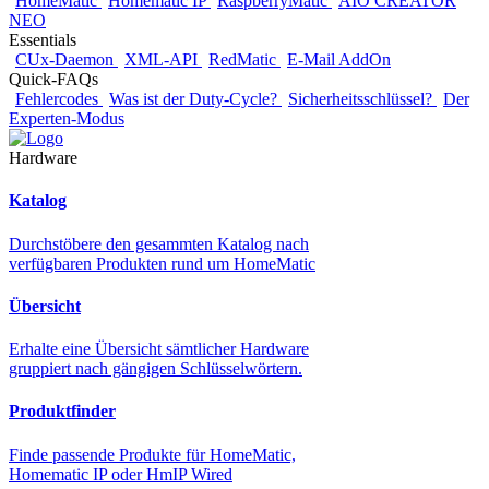
HomeMatic
Homematic IP
RaspberryMatic
AIO CREATOR
NEO
Essentials
CUx-Daemon
XML-API
RedMatic
E-Mail AddOn
Quick-FAQs
Fehlercodes
Was ist der Duty-Cycle?
Sicherheitsschlüssel?
Der
Experten-Modus
Hardware
Katalog
Durchstöbere den gesammten Katalog nach
verfügbaren Produkten rund um HomeMatic
Übersicht
Erhalte eine Übersicht sämtlicher Hardware
gruppiert nach gängigen Schlüsselwörtern.
Produktfinder
Finde passende Produkte für HomeMatic,
Homematic IP oder HmIP Wired