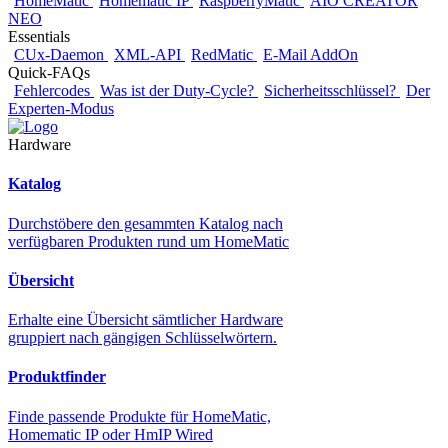
HomeMatic
Homematic IP
RaspberryMatic
AIO CREATOR
NEO
Essentials
CUx-Daemon
XML-API
RedMatic
E-Mail AddOn
Quick-FAQs
Fehlercodes
Was ist der Duty-Cycle?
Sicherheitsschlüssel?
Der
Experten-Modus
Hardware
Katalog
Durchstöbere den gesammten Katalog nach
verfügbaren Produkten rund um HomeMatic
Übersicht
Erhalte eine Übersicht sämtlicher Hardware
gruppiert nach gängigen Schlüsselwörtern.
Produktfinder
Finde passende Produkte für HomeMatic,
Homematic IP oder HmIP Wired