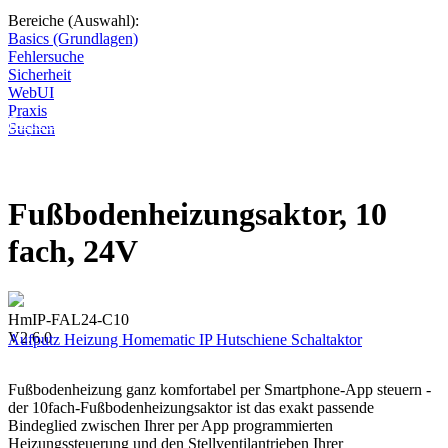
Bereiche (Auswahl):
Basics (Grundlagen)
Fehlersuche
Sicherheit
WebUI
Praxis
Diese Seite wird nicht weitergeführt, bleibt aber als digitales Archiv
Suchen
online. Vielen Dank für deinen Besuch!
Fußbodenheizungsaktor, 10
fach, 24V
HmIP-FAL24-C10
V2.6.0
Aufputz
Heizung
Homematic IP
Hutschiene
Schaltaktor
Fußbodenheizung ganz komfortabel per Smartphone-App steuern -
der 10fach-Fußbodenheizungsaktor ist das exakt passende
Bindeglied zwischen Ihrer per App programmierten
Heizungssteuerung und den Stellventilantrieben Ihrer