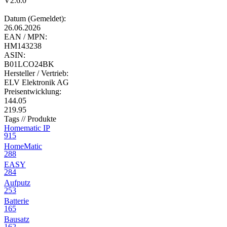
V2.6.0
Datum (Gemeldet):
26.06.2026
EAN / MPN:
HM143238
ASIN:
B01LCO24BK
Hersteller / Vertrieb:
ELV Elektronik AG
Preisentwicklung:
144.05
219.95
Tags // Produkte
Homematic IP
915
HomeMatic
288
EASY
284
Aufputz
253
Batterie
165
Bausatz
162