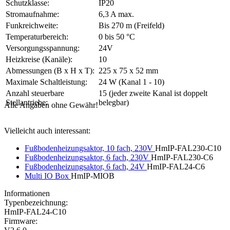
Schutzklasse:
IP20
Stromaufnahme:
6,3 A max.
Funkreichweite:
Bis 270 m (Freifeld)
Temperaturbereich:
0 bis 50 °C
Versorgungsspannung:
24V
Heizkreise (Kanäle):
10
Abmessungen (B x H x T):
225 x 75 x 52 mm
Maximale Schaltleistung:
24 W (Kanal 1 - 10)
Anzahl steuerbare
15 (jeder zweite Kanal ist doppelt
Stellantriebe:
belegbar)
Alle Angaben ohne Gewähr!
Vielleicht auch interessant:
Fußbodenheizungsaktor, 10 fach, 230V
HmIP-FAL230-C10
Fußbodenheizungsaktor, 6 fach, 230V
HmIP-FAL230-C6
Fußbodenheizungsaktor, 6 fach, 24V
HmIP-FAL24-C6
Multi IO Box
HmIP-MIOB
Informationen
Typenbezeichnung:
HmIP-FAL24-C10
Firmware: