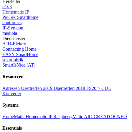
Hersteller
eQ-3
Homematic IP
PioTek-Smarthome
contronics
IP-Symcon
mediola
Dienstleister
AJH-Elektro
Connecting Home
EASY SmartHome
smartfabrik
SmartIsNice (AT)
Resourcen
Adressen
Usertreffen 2019
Usertreffen 2018
FS20 > CUL
Konverter
Systeme
HomeMatic
Homematic IP
RaspberryMatic
AIO CREATOR NEO
Essentials