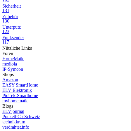
Sicherheit
131
Zubehör
130
Unterputz
123
Funksender
117
Nützliche Links
Foren
HomeMatic
mediola
IP-Symcon
Shops
Amazon
EASY SmartHome
ELV Elektronik
PioTek-Smarthome
myhomematic
Blogs
ELVjournal
PocketPC / Schweiz
technikkram
verdrahtet.info