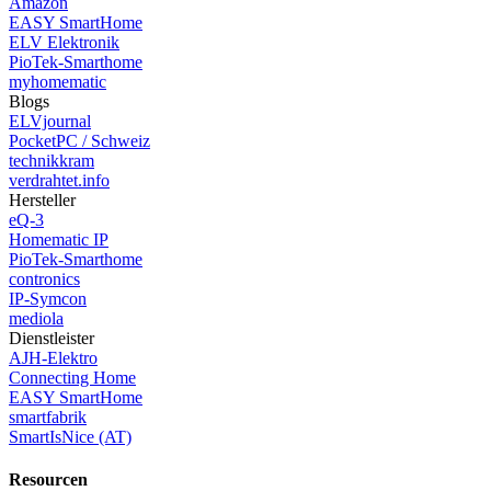
Amazon
EASY SmartHome
ELV Elektronik
PioTek-Smarthome
myhomematic
Blogs
ELVjournal
PocketPC / Schweiz
technikkram
verdrahtet.info
Hersteller
eQ-3
Homematic IP
PioTek-Smarthome
contronics
IP-Symcon
mediola
Dienstleister
AJH-Elektro
Connecting Home
EASY SmartHome
smartfabrik
SmartIsNice (AT)
Resourcen