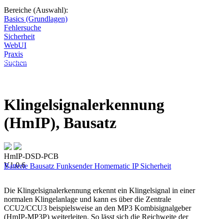
Bereiche (Auswahl):
Basics (Grundlagen)
Fehlersuche
Sicherheit
WebUI
Praxis
Diese Seite wird nicht weitergeführt, bleibt aber als digitales Archiv
Suchen
online. Vielen Dank für deinen Besuch!
Klingelsignalerkennung
(HmIP), Bausatz
HmIP-DSD-PCB
V1.0.6
Batterie
Bausatz
Funksender
Homematic IP
Sicherheit
Die Klingelsignalerkennung erkennt ein Klingelsignal in einer
normalen Klingelanlage und kann es über die Zentrale
CCU2/CCU3 beispielsweise an den MP3 Kombisignalgeber
(HmIP-MP3P) weiterleiten. So lässt sich die Reichweite der