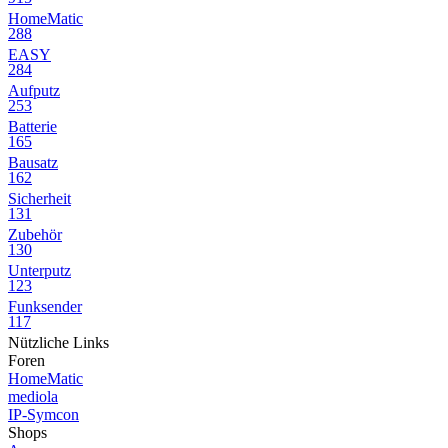
HomeMatic
288
EASY
284
Aufputz
253
Batterie
165
Bausatz
162
Sicherheit
131
Zubehör
130
Unterputz
123
Funksender
117
Nützliche Links
Foren
HomeMatic
mediola
IP-Symcon
Shops