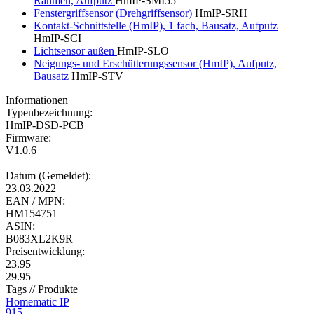
Rahmen, Aufputz
HmIP-SMI55
Fenstergriffsensor (Drehgriffsensor)
HmIP-SRH
Kontakt-Schnittstelle (HmIP), 1 fach, Bausatz, Aufputz
HmIP-SCI
Lichtsensor außen
HmIP-SLO
Neigungs- und Erschütterungssensor (HmIP), Aufputz,
Bausatz
HmIP-STV
Informationen
Typenbezeichnung:
HmIP-DSD-PCB
Firmware:
V1.0.6
Datum (Gemeldet):
23.03.2022
EAN / MPN:
HM154751
ASIN:
B083XL2K9R
Preisentwicklung:
23.95
29.95
Tags // Produkte
Homematic IP
915