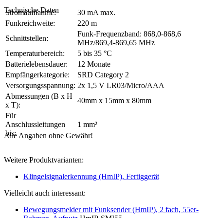
Technische Daten
Stromaufnahme:
30 mA max.
Funkreichweite:
220 m
Funk-Frequenzband: 868,0-868,6
Schnittstellen:
MHz/869,4-869,65 MHz
Temperaturbereich:
5 bis 35 °C
Batterielebensdauer:
12 Monate
Empfängerkategorie:
SRD Category 2
Versorgungsspannung:
2x 1,5 V LR03/Micro/AAA
Abmessungen (B x H
40mm x 15mm x 80mm
x T):
Für
Anschlussleitungen
1 mm²
bis:
Alle Angaben ohne Gewähr!
Weitere Produktvarianten:
Klingelsignalerkennung (HmIP), Fertiggerät
Vielleicht auch interessant:
Bewegungsmelder mit Funksender (HmIP), 2 fach, 55er-