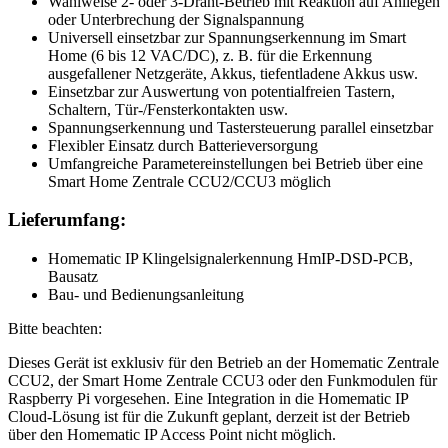
Wahlweise 2- oder 3-Draht-Betrieb mit Reaktion auf Anliegen
oder Unterbrechung der Signalspannung
Universell einsetzbar zur Spannungserkennung im Smart
Home (6 bis 12 VAC/DC), z. B. für die Erkennung
ausgefallener Netzgeräte, Akkus, tiefentladene Akkus usw.
Einsetzbar zur Auswertung von potentialfreien Tastern,
Schaltern, Tür-/Fensterkontakten usw.
Spannungserkennung und Tastersteuerung parallel einsetzbar
Flexibler Einsatz durch Batterieversorgung
Umfangreiche Parametereinstellungen bei Betrieb über eine
Smart Home Zentrale CCU2/CCU3 möglich
Lieferumfang:
Homematic IP Klingelsignalerkennung HmIP-DSD-PCB,
Bausatz
Bau- und Bedienungsanleitung
Bitte beachten:
Dieses Gerät ist exklusiv für den Betrieb an der Homematic Zentrale
CCU2, der Smart Home Zentrale CCU3 oder den Funkmodulen für
Raspberry Pi vorgesehen. Eine Integration in die Homematic IP
Cloud-Lösung ist für die Zukunft geplant, derzeit ist der Betrieb
über den Homematic IP Access Point nicht möglich.