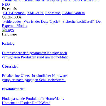
HomeMatic
Homematic IP
RaspberryMatic
AIO CREATOR
NEO
Essentials
CUx-Daemon
XML-API
RedMatic
E-Mail AddOn
Quick-FAQs
Fehlercodes
Was ist der Duty-Cycle?
Sicherheitsschlüssel?
Der
Experten-Modus
Hardware
Katalog
Durchstöbere den gesammten Katalog nach
verfügbaren Produkten rund um HomeMatic
Übersicht
Erhalte eine Übersicht sämtlicher Hardware
gruppiert nach gängigen Schlüsselwörtern.
Produktfinder
Finde passende Produkte für HomeMatic,
Homematic IP oder HmIP Wired