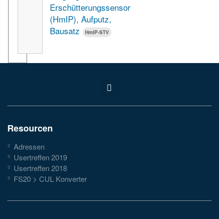
Erschütterungssensor
(HmIP), Aufputz,
Bausatz
HmIP-STV
Resourcen
Adressen
Usertreffen 2019
Usertreffen 2018
FS20 > CUL Konverter