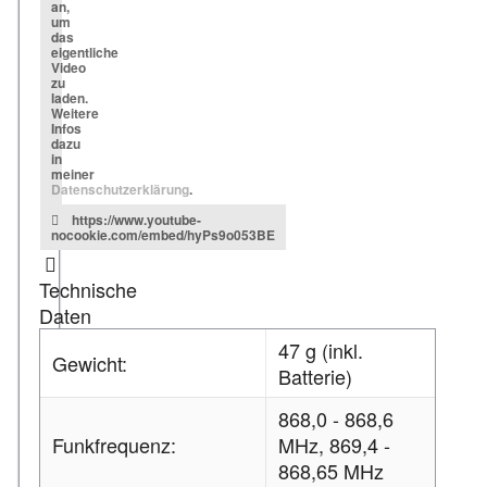
an,
um
das
eigentliche
Video
zu
laden.
Weitere
Infos
dazu
in
meiner
Datenschutzerklärung
.
https://www.youtube-
nocookie.com/embed/hyPs9o053BE
Technische
Daten
47 g (inkl.
Gewicht:
Batterie)
868,0 - 868,6
Funkfrequenz:
MHz, 869,4 -
868,65 MHz