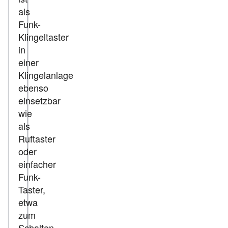
als
Funk-
Klingeltaster
in
einer
Klingelanlage
ebenso
einsetzbar
wie
als
Ruftaster
oder
einfacher
Funk-
Taster,
etwa
zum
Schalten