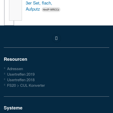
3er Set, flach,
Aufputz
HmIP-WRCC2
Resourcen
Adressen
Usertreffen 2019
Usertreffen 2018
FS20 > CUL Konverter
Systeme