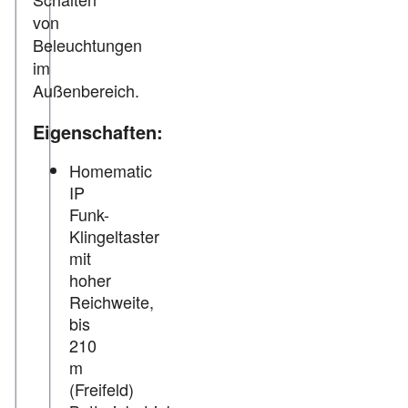
von
Beleuchtungen
im
Außenbereich.
Eigenschaften:
Homematic
IP
Funk-
Klingeltaster
mit
hoher
Reichweite,
bis
210
m
(Freifeld)