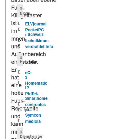
Funk-
Blogs
Klingeltaster
ist
ELVjournal
im
PocketPC
/ Schweiz
Innen-
technikkram
und
verdrahtet.info
Außenbereich
einsetzbar.
Hersteller
Er
eQ-
hat
3
Homematic
eine
IP
hohe
PioTek-
Smarthome
Funk-
contronics
Reichweite
IP-
und
Symcon
mediola
kann
mit
Dienstleister