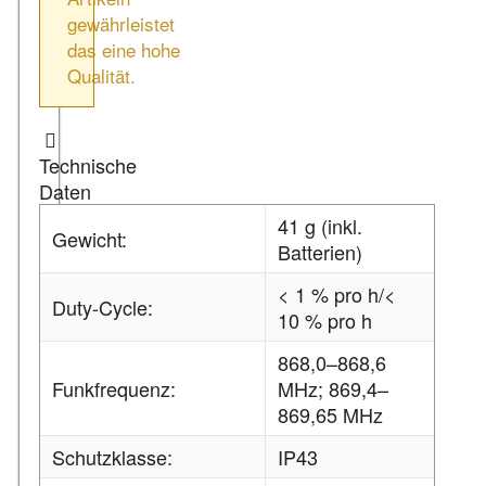
gewährleistet
das eine hohe
Qualität.
Technische
Daten
41 g (inkl.
Gewicht:
Batterien)
< 1 % pro h/<
Duty-Cycle:
10 % pro h
868,0–868,6
Funkfrequenz:
MHz; 869,4–
869,65 MHz
Schutzklasse:
IP43