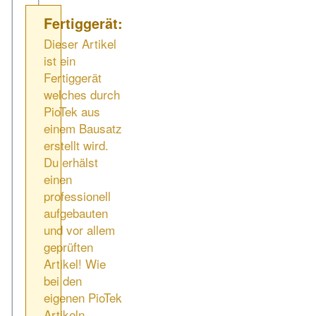
Fertiggerät:
Dieser Artikel
ist ein
Fertiggerät
welches durch
PioTek aus
einem Bausatz
erstellt wird.
Du erhälst
einen
professionell
aufgebauten
und vor allem
geprüften
Artikel! Wie
bei den
eigenen PioTek
Artikeln