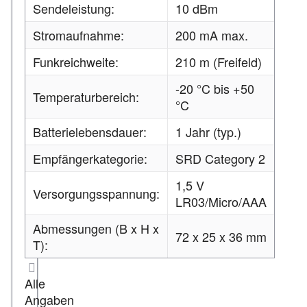
Sendeleistung:
10 dBm
Stromaufnahme:
200 mA max.
Funkreichweite:
210 m (Freifeld)
-20 °C bis +50
Temperaturbereich:
°C
Batterielebensdauer:
1 Jahr (typ.)
Empfängerkategorie:
SRD Category 2
1,5 V
Versorgungsspannung:
LR03/Micro/AAA
Abmessungen (B x H x
72 x 25 x 36 mm
T):
Alle
Angaben