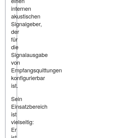
einen
internen
akustischen
Signalgeber,
der
für
die
Signalausgabe
von
Empfangsquittungen
konfigurierbar
ist.
Sein
Einsatzbereich
ist
vielseitig:
Er
ist