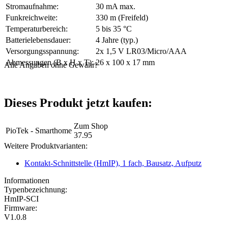
Stromaufnahme:
30 mA max.
Funkreichweite:
330 m (Freifeld)
Temperaturbereich:
5 bis 35 °C
Batterielebensdauer:
4 Jahre (typ.)
Versorgungsspannung:
2x 1,5 V LR03/Micro/AAA
Abmessungen (B x H x T):
26 x 100 x 17 mm
Alle Angaben ohne Gewähr!
Dieses Produkt jetzt kaufen:
Zum Shop
PioTek - Smarthome
37.95
Weitere Produktvarianten:
Kontakt-Schnittstelle (HmIP), 1 fach, Bausatz, Aufputz
Informationen
Typenbezeichnung:
HmIP-SCI
Firmware:
V1.0.8