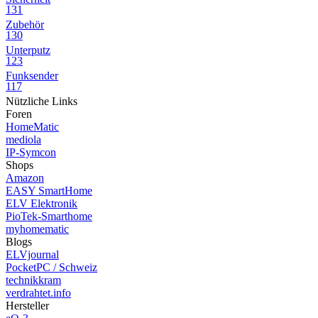
131
Zubehör
130
Unterputz
123
Funksender
117
Nützliche Links
Foren
HomeMatic
mediola
IP-Symcon
Shops
Amazon
EASY SmartHome
ELV Elektronik
PioTek-Smarthome
myhomematic
Blogs
ELVjournal
PocketPC / Schweiz
technikkram
verdrahtet.info
Hersteller