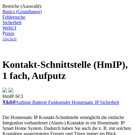
Bereiche (Auswahl):
Basics (Grundlagen)
Fehlersuche
Sicherheit
WebUI
Praxis
Diese Seite wird nicht weitergeführt, bleibt aber als digitales Archiv
Suchen
online. Vielen Dank für deinen Besuch!
Kontakt-Schnittstelle (HmIP),
1 fach, Aufputz
HmIP-SCI
V1.0.8
Alarm
Aufputz
Batterie
Funksender
Homematic IP
Sicherheit
Die Homematic IP Kontakt-Schnittstelle ermöglicht die einfache
Integration vorhandener (Alarm-) Kontakte in ein Homematic IP
Smart Home System. Dadurch haben Sie auch die z. B. mit solchen
Kontakten ausgerüsteten Fenster und Türen immer im Blick.