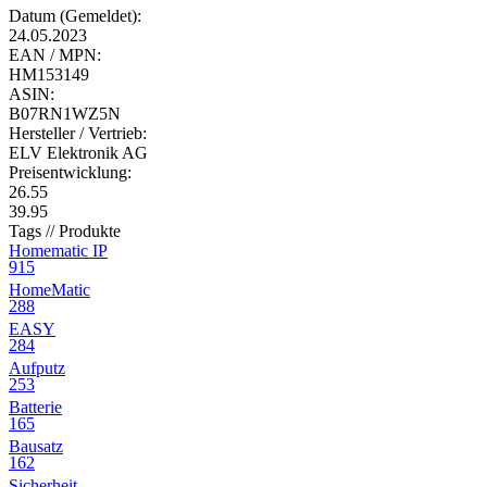
Datum (Gemeldet):
24.05.2023
EAN / MPN:
HM153149
ASIN:
B07RN1WZ5N
Hersteller / Vertrieb:
ELV Elektronik AG
Preisentwicklung:
26.55
39.95
Tags // Produkte
Homematic IP
915
HomeMatic
288
EASY
284
Aufputz
253
Batterie
165
Bausatz
162
Sicherheit