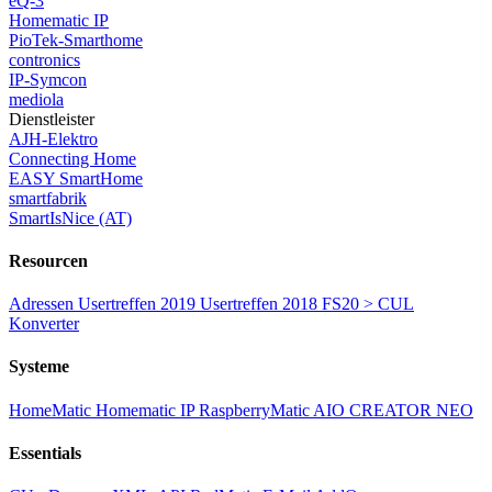
eQ-3
Homematic IP
PioTek-Smarthome
contronics
IP-Symcon
mediola
Dienstleister
AJH-Elektro
Connecting Home
EASY SmartHome
smartfabrik
SmartIsNice (AT)
Resourcen
Adressen
Usertreffen 2019
Usertreffen 2018
FS20 > CUL
Konverter
Systeme
HomeMatic
Homematic IP
RaspberryMatic
AIO CREATOR NEO
Essentials