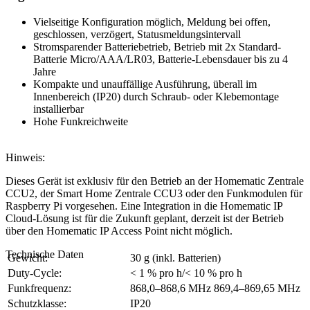
Vielseitige Konfiguration möglich, Meldung bei offen,
geschlossen, verzögert, Statusmeldungsintervall
Stromsparender Batteriebetrieb, Betrieb mit 2x Standard-
Batterie Micro/AAA/LR03, Batterie-Lebensdauer bis zu 4
Jahre
Kompakte und unauffällige Ausführung, überall im
Innenbereich (IP20) durch Schraub- oder Klebemontage
installierbar
Hohe Funkreichweite
Hinweis:
Dieses Gerät ist exklusiv für den Betrieb an der Homematic Zentrale
CCU2, der Smart Home Zentrale CCU3 oder den Funkmodulen für
Raspberry Pi vorgesehen. Eine Integration in die Homematic IP
Cloud-Lösung ist für die Zukunft geplant, derzeit ist der Betrieb
über den Homematic IP Access Point nicht möglich.
Technische Daten
Gewicht:
30 g (inkl. Batterien)
Duty-Cycle:
< 1 % pro h/< 10 % pro h
Funkfrequenz:
868,0–868,6 MHz 869,4–869,65 MHz
Schutzklasse:
IP20