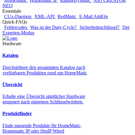
HomeMatic
Homematic IP
RaspberryMatic
AIO CREATOR
NEO
Essentials
CUx-Daemon
XML-API
RedMatic
E-Mail AddOn
Quick-FAQs
Fehlercodes
Was ist der Duty-Cycle?
Sicherheitsschlüssel?
Der
Experten-Modus
Hardware
Katalog
Durchstöbere den gesammten Katalog nach
verfügbaren Produkten rund um HomeMatic
Übersicht
Erhalte eine Übersicht sämtlicher Hardware
gruppiert nach gängigen Schlüsselwörtern.
Produktfinder
Finde passende Produkte für HomeMatic,
Homematic IP oder HmIP Wired