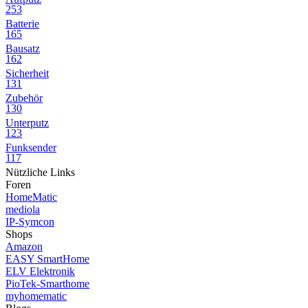
253
Batterie
165
Bausatz
162
Sicherheit
131
Zubehör
130
Unterputz
123
Funksender
117
Nützliche Links
Foren
HomeMatic
mediola
IP-Symcon
Shops
Amazon
EASY SmartHome
ELV Elektronik
PioTek-Smarthome
myhomematic