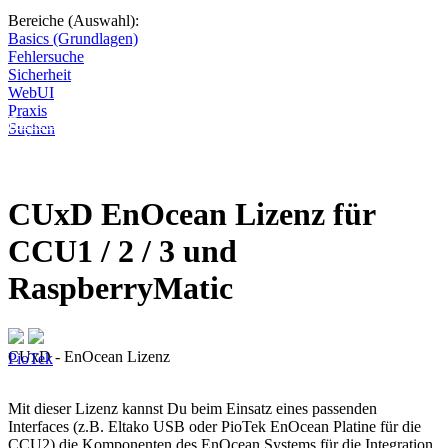
Bereiche (Auswahl):
Basics (Grundlagen)
Fehlersuche
Sicherheit
WebUI
Praxis
Diese Seite wird nicht weitergeführt, bleibt aber als digitales Archiv
Suchen
online. Vielen Dank für deinen Besuch!
CUxD EnOcean Lizenz für
CCU1 / 2 / 3 und
RaspberryMatic
CUxD - EnOcean Lizenz
PioTek
Mit dieser Lizenz kannst Du beim Einsatz eines passenden
Interfaces (z.B. Eltako USB oder PioTek EnOcean Platine für die
CCU2) die Komponenten des EnOcean Systems für die Integration