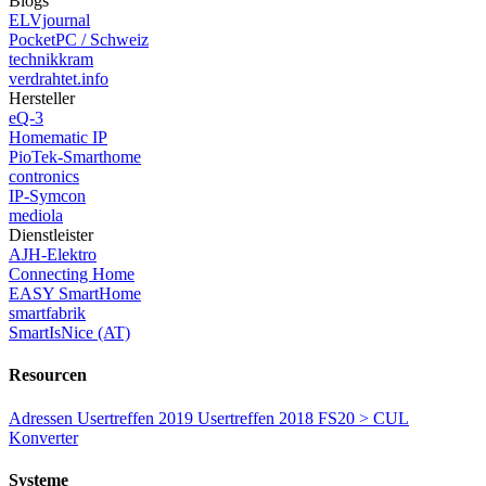
Blogs
ELVjournal
PocketPC / Schweiz
technikkram
verdrahtet.info
Hersteller
eQ-3
Homematic IP
PioTek-Smarthome
contronics
IP-Symcon
mediola
Dienstleister
AJH-Elektro
Connecting Home
EASY SmartHome
smartfabrik
SmartIsNice (AT)
Resourcen
Adressen
Usertreffen 2019
Usertreffen 2018
FS20 > CUL
Konverter
Systeme