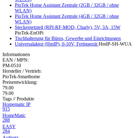
PioTek Home Assistant Zentrale (2GB / 32GB / ohne
WLAN)
PioTek Home Assistant Zentrale (4GB / 32GB / ohne
WLAN)
Steckernetzteil (RPI-RF-MOD, Charly), 5V, 3A, 15W
PioTek-EnOPi
Tischhalterung für Büros, Gewerbe und Einrichtungen
Universalaktor (HmIP), 0-10V, Fertiggerät
HmIP-SH-WUA
Informationen
EAN / MPN:
PM-0510
Hersteller / Vertrieb:
PioTek-Smarthome
Preisentwicklung:
79.00
79.00
Tags // Produkte
Homematic IP
915
HomeMatic
288
EASY
284
Aufputz