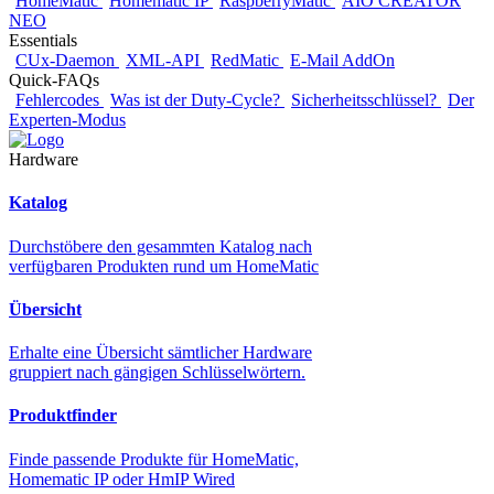
HomeMatic
Homematic IP
RaspberryMatic
AIO CREATOR
NEO
Essentials
CUx-Daemon
XML-API
RedMatic
E-Mail AddOn
Quick-FAQs
Fehlercodes
Was ist der Duty-Cycle?
Sicherheitsschlüssel?
Der
Experten-Modus
Hardware
Katalog
Durchstöbere den gesammten Katalog nach
verfügbaren Produkten rund um HomeMatic
Übersicht
Erhalte eine Übersicht sämtlicher Hardware
gruppiert nach gängigen Schlüsselwörtern.
Produktfinder
Finde passende Produkte für HomeMatic,
Homematic IP oder HmIP Wired