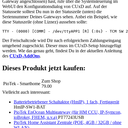
Gateway angeschlossen) hast, rufe über die Systemsteuerung im
WebUI den Konfigurationsdialog von CUxD auf. Auf der
Statusseite solltest Du nun in der Statuszeile (unten) die
Seriennummer Deines Gateways sehen. Anbei ein Beispiel, wie
diese Statuszeile (ohne Liznez) aussehen sollte:
TTY - (0000) [COMM] - /dev/ttyAPP1 [R] {:0s} - TCM SW 2
Der Freischaltcode wird Dir nach erfolgreichem Zahlungseingang
umgehend zugeschickt. Dieser muss im CUxD-Setup hinzugefügt
werden. Wie das genau geht, findest Du in der aktuellen Anleitung
des
CUxD-AddOns
.
Dieses Produkt jetzt kaufen:
Zum Shop
PioTek - Smarthome
79.00
Vielleicht auch interessant:
Batteriebetriebener Schaltaktor (HmIP), 1 fach, Fertiggerät
HmIP-SW1-BAT
PioTek EnOcean Multigateway (für HM CCU, IP-Symcon,
ioBroker, FHEM, u.v.a)
PT77243USB
PioTek Home Assistant Zentrale (POE, 4GB / 32GB / ohne
WLAN)