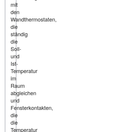
mit
den
Wandthermostaten,
die
ständig
die
Soll-
und
Ist-
Temperatur
im
Raum
abgleichen
und
Fensterkontakten,
die
die
Temperatur