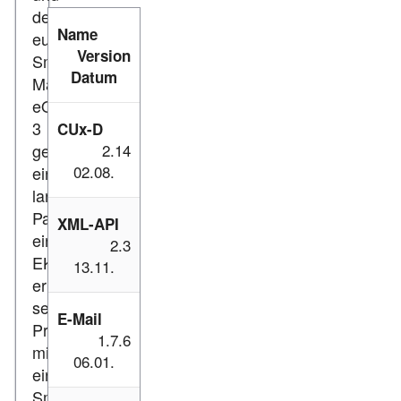
der
Name
europäische
Version
Smarthome-
Datum
Marktführer*
eQ-
3
CUx-D
gehen
2.14
02.08.
eine
langfristige
Partnerschaft
XML-API
ein.
2.3
EKD
13.11.
erweitert
seine
E-Mail
Produktpalette
1.7.6
mit
06.01.
einer
Smarthome-