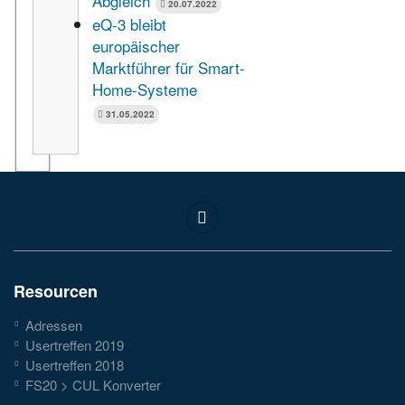
Abgleich
20.07.2022
eQ-3 bleibt
europäischer
Marktführer für Smart-
Home-Systeme
31.05.2022
Resourcen
Adressen
Usertreffen 2019
Usertreffen 2018
FS20 > CUL Konverter