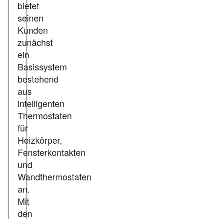
bietet
seinen
Kunden
zunächst
ein
Basissystem
bestehend
aus
intelligenten
Thermostaten
für
Heizkörper,
Fensterkontakten
und
Wandthermostaten
an.
Mit
den