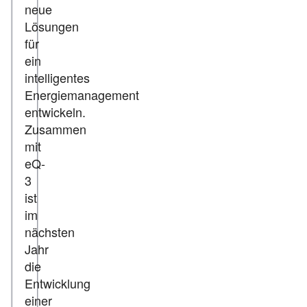
neue
Lösungen
für
ein
intelligentes
Energiemanagement
entwickeln.
Zusammen
mit
eQ-
3
ist
im
nächsten
Jahr
die
Entwicklung
einer