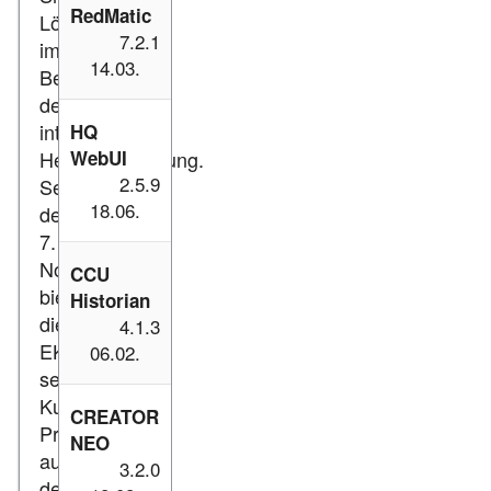
RedMatic
Lösung
7.2.1
im
14.03.
Bereich
der
intelligenten
HQ
Heizungsregelung.
WebUI
2.5.9
Seit
18.06.
dem
7.
November
CCU
bietet
Historian
die
4.1.3
EKD
06.02.
seinen
Kunden
CREATOR
Produkte
NEO
aus
3.2.0
dem