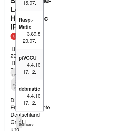
Smarthome-
15.07.
Lösung
Homematic
Rasp.-
IP
Matic
3.89.8
20.07.
29.11.2022
piVCCU
4.4.16
3.238
17.12.
Presse
eQ-
debmatic
3
4.4.16
Die
17.12.
Energiekonzepte
Deutschland
GmbH
Software
und