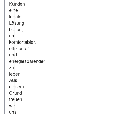
Kunden
eine
ideale
Lösung
bieten,
um
komfortabler,
effizienter
und
energiesparender
zu
leben.
Aus
diesem
Grund
freuen
wir
uns