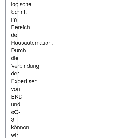
logische
Schritt
im
Bereich
der
Hausautomation.
Durch
die
Verbindung
der
Expertisen
von
EKD
und
eQ-
3
können
wir