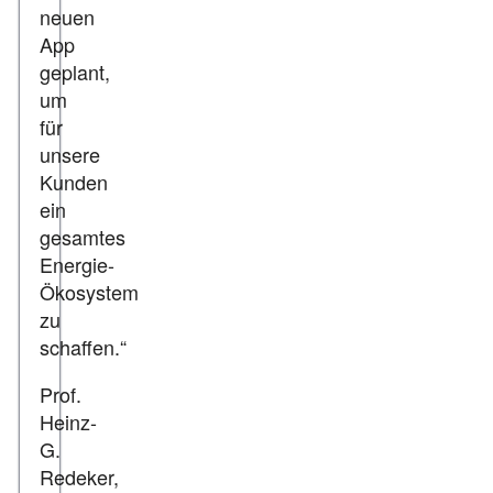
neuen
App
geplant,
um
für
unsere
Kunden
ein
gesamtes
Energie-
Ökosystem
zu
schaffen.“
Prof.
Heinz-
G.
Redeker,