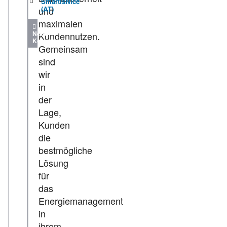
SmartIsNice
(AT)
und
maximalen
Neue
Kundennutzen.
Kommentare
Gemeinsam
sind
wir
in
der
Lage,
Kunden
die
bestmögliche
Lösung
für
das
Energiemanagement
in
ihrem