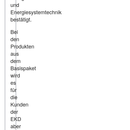
und
Energiesystemtechnik
bestätigt.
Bei
den
Produkten
aus
dem
Basispaket
wird
es
für
die
Kunden
der
EKD
aber