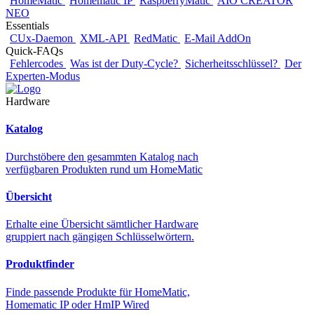
HomeMatic
Homematic IP
RaspberryMatic
AIO CREATOR
NEO
Essentials
CUx-Daemon
XML-API
RedMatic
E-Mail AddOn
Quick-FAQs
Fehlercodes
Was ist der Duty-Cycle?
Sicherheitsschlüssel?
Der
Experten-Modus
Hardware
Katalog
Durchstöbere den gesammten Katalog nach
verfügbaren Produkten rund um HomeMatic
Übersicht
Erhalte eine Übersicht sämtlicher Hardware
gruppiert nach gängigen Schlüsselwörtern.
Produktfinder
Finde passende Produkte für HomeMatic,
Homematic IP oder HmIP Wired