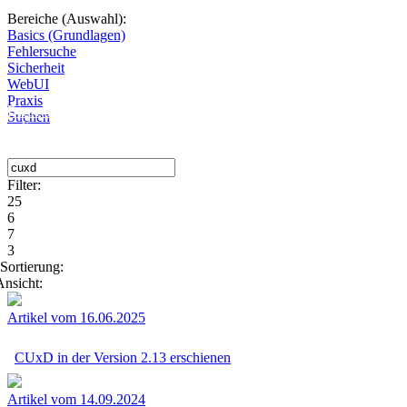
Bereiche (Auswahl):
Basics (Grundlagen)
Fehlersuche
Sicherheit
WebUI
Praxis
Diese Seite wird nicht weitergeführt, bleibt aber als digitales Archiv
Suchen
online. Vielen Dank für deinen Besuch!
Filter:
25
6
7
3
Sortierung:
Ansicht:
Artikel vom 16.06.2025
CUxD in der Version 2.13 erschienen
Artikel vom 14.09.2024