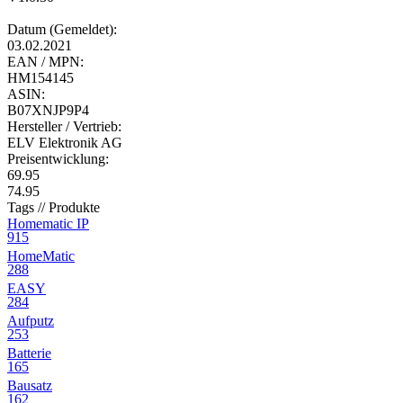
Datum (Gemeldet):
03.02.2021
EAN / MPN:
HM154145
ASIN:
B07XNJP9P4
Hersteller / Vertrieb:
ELV Elektronik AG
Preisentwicklung:
69.95
74.95
Tags // Produkte
Homematic IP
915
HomeMatic
288
EASY
284
Aufputz
253
Batterie
165
Bausatz
162