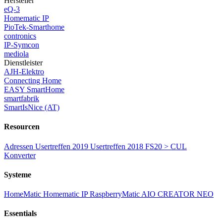
Hersteller
eQ-3
Homematic IP
PioTek-Smarthome
contronics
IP-Symcon
mediola
Dienstleister
AJH-Elektro
Connecting Home
EASY SmartHome
smartfabrik
SmartIsNice (AT)
Resourcen
Adressen
Usertreffen 2019
Usertreffen 2018
FS20 > CUL
Konverter
Systeme
HomeMatic
Homematic IP
RaspberryMatic
AIO CREATOR NEO
Essentials