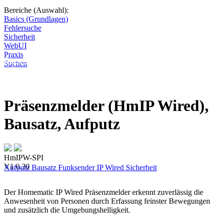
Bereiche (Auswahl):
Basics (Grundlagen)
Fehlersuche
Sicherheit
WebUI
Praxis
Diese Seite wird nicht weitergeführt, bleibt aber als digitales Archiv
Suchen
online. Vielen Dank für deinen Besuch!
Präsenzmelder (HmIP Wired),
Bausatz, Aufputz
HmIPW-SPI
V1.0.30
Aufputz
Bausatz
Funksender
IP Wired
Sicherheit
Der Homematic IP Wired Präsenzmelder erkennt zuverlässig die
Anwesenheit von Personen durch Erfassung feinster Bewegungen
und zusätzlich die Umgebungshelligkeit.