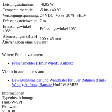
Leistungsaufnahme:
>0,05 W
Temperaturbereich:
-5 bis +40 °C
Versorgungsspannung:
24 VDC, +5 % -20 %, SELV
Erfassungsreichweite:
7 m
Erfassungswinkel
Erfassungswinkel 105°
105°:
Abmessungen (B x H
100 x 45 mm
x T):
Alle Angaben ohne Gewähr!
Weitere Produktvarianten:
Präsenzmelder (HmIP Wired), Aufputz
Vielleicht auch interessant:
Bewegungsmelder und Wandtaster für 55er Rahmen (HmIP
Wired), Aufputz, Bausatz
HmIPW-SMI55
Informationen
Typenbezeichnung:
HmIPW-SPI
Firmware:
V1.0.30