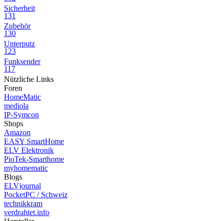
Sicherheit
131
Zubehör
130
Unterputz
123
Funksender
117
Nützliche Links
Foren
HomeMatic
mediola
IP-Symcon
Shops
Amazon
EASY SmartHome
ELV Elektronik
PioTek-Smarthome
myhomematic
Blogs
ELVjournal
PocketPC / Schweiz
technikkram
verdrahtet.info