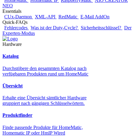
HomeMatic
Homematic IP
RaspberryMatic
AIO CREATOR
NEO
Essentials
CUx-Daemon
XML-API
RedMatic
E-Mail AddOn
Quick-FAQs
Fehlercodes
Was ist der Duty-Cycle?
Sicherheitsschlüssel?
Der
Experten-Modus
Hardware
Katalog
Durchstöbere den gesammten Katalog nach
verfügbaren Produkten rund um HomeMatic
Übersicht
Erhalte eine Übersicht sämtlicher Hardware
gruppiert nach gängigen Schlüsselwörtern.
Produktfinder
Finde passende Produkte für HomeMatic,
Homematic IP oder HmIP Wired