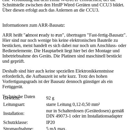
Schnittstelle zwischen den HmIP Wired Geräten und CCU3 bildet.
Über diesen erfolgt auch das Anlernen an die CCU3.
Informationen zum ARR-Bausatz:
ARR heißt "
a
lmost
r
eady to
r
un", übertragen "Fast-fertig-Bausatz".
Hier sind nur noch wenige bis keine elektronischen Bauteile zu
bestücken, meist handelt es sich dabei nur noch um Anschluss- oder
Bedienelemente. Die Hauptarbeit liegt hier bei der Montage und
Inbetriebnahme des Geräts. Die Platinen sind maschinell bestückt
und geprüft.
Deshalb sind hier auch keine speziellen Elektronikkenntnisse
erforderlich, die Aufbauzeit ist sehr kurz. Trotz des hohen
Vorfertigungsgrads ist der Bausatz dennoch günstiger als ein
Fertiggerät.
Technische Daten
Gewicht:
92 g
Leitungsart:
starre Leitung 0,12-0,50 mm²
nur in Schalterdosen (Gerätedosen) gemäß
Installation:
DIN 49073-1 oder im Installationsadapter
Schutzklasse:
IP20
Stromaufnahme:
5 mA max.