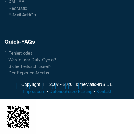
XML-API
RedMatic
E-Mail AddOn
Quick-FAQs
Fehlercodes
Was ist der Duty-Cycle?
Sicherheitsschlüssel?
Der Experten-Modus
Copyright
2007 -
2026 HomeMatic-INSIDE
Impressum
•
Datenschutzerklärung
•
Kontakt