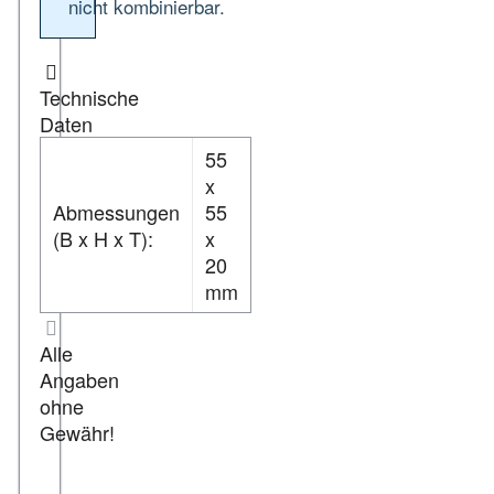
nicht kombinierbar.
Technische
Daten
55
x
Abmessungen
55
(B x H x T):
x
20
mm
Alle
Angaben
ohne
Gewähr!