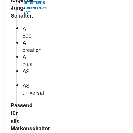
folgende
smartfabrik
Jung-
SmartIsNice
(AT)
Schalter:
A
500
A
creation
A
plus
AS
500
AS
universal
Passend
für
alle
Markenschalter-