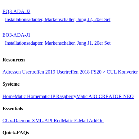
EQ3-ADA-J2
Installationsadapter, Markenschalter, Jung J2, 20er Set
EQ3-ADA-J1
Installationsadapter, Markenschalter, Jung J1, 20er Set
Resourcen
Adressen
Usertreffen 2019
Usertreffen 2018
FS20 > CUL Konverter
Systeme
HomeMatic
Homematic IP
RaspberryMatic
AIO CREATOR NEO
Essentials
CUx-Daemon
XML-API
RedMatic
E-Mail AddOn
Quick-FAQs