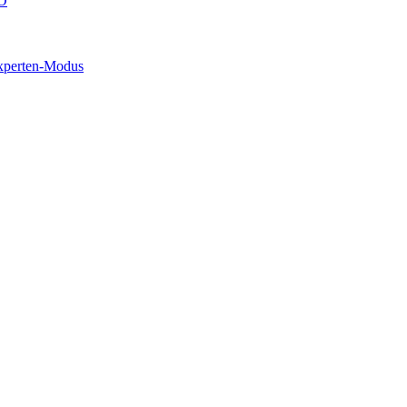
O
xperten-Modus