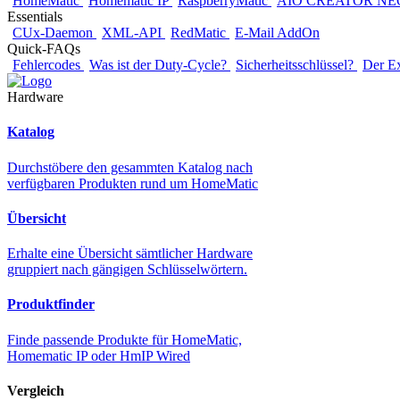
HomeMatic
Homematic IP
RaspberryMatic
AIO CREATOR NE
Essentials
CUx-Daemon
XML-API
RedMatic
E-Mail AddOn
Quick-FAQs
Fehlercodes
Was ist der Duty-Cycle?
Sicherheitsschlüssel?
Der E
Hardware
Katalog
Durchstöbere den gesammten Katalog nach
verfügbaren Produkten rund um HomeMatic
Übersicht
Erhalte eine Übersicht sämtlicher Hardware
gruppiert nach gängigen Schlüsselwörtern.
Produktfinder
Finde passende Produkte für HomeMatic,
Homematic IP oder HmIP Wired
Vergleich