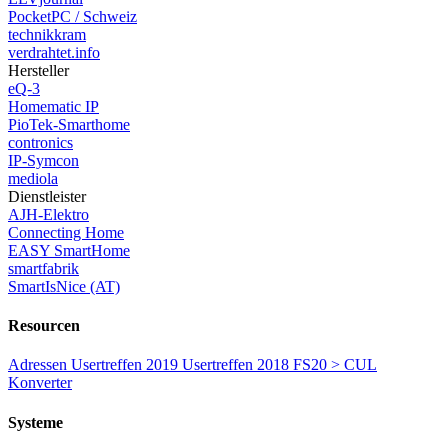
PocketPC / Schweiz
technikkram
verdrahtet.info
Hersteller
eQ-3
Homematic IP
PioTek-Smarthome
contronics
IP-Symcon
mediola
Dienstleister
AJH-Elektro
Connecting Home
EASY SmartHome
smartfabrik
SmartIsNice (AT)
Resourcen
Adressen
Usertreffen 2019
Usertreffen 2018
FS20 > CUL
Konverter
Systeme