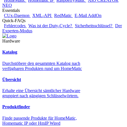
HomeMatic
Homematic IP
RaspberryMatic
AIO CREATOR
NEO
Essentials
CUx-Daemon
XML-API
RedMatic
E-Mail AddOn
Quick-FAQs
Fehlercodes
Was ist der Duty-Cycle?
Sicherheitsschlüssel?
Der
Experten-Modus
Hardware
Katalog
Durchstöbere den gesammten Katalog nach
verfügbaren Produkten rund um HomeMatic
Übersicht
Erhalte eine Übersicht sämtlicher Hardware
gruppiert nach gängigen Schlüsselwörtern.
Produktfinder
Finde passende Produkte für HomeMatic,
Homematic IP oder HmIP Wired