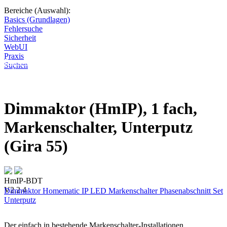
Bereiche (Auswahl):
Basics (Grundlagen)
Fehlersuche
Sicherheit
WebUI
Praxis
Diese Seite wird nicht weitergeführt, bleibt aber als digitales Archiv
Suchen
online. Vielen Dank für deinen Besuch!
Dimmaktor (HmIP), 1 fach,
Markenschalter, Unterputz
(Gira 55)
HmIP-BDT
V2.2.4
Dimmaktor
Homematic IP
LED
Markenschalter
Phasenabschnitt
Set
Unterputz
Der einfach in bestehende Markenschalter-Installationen