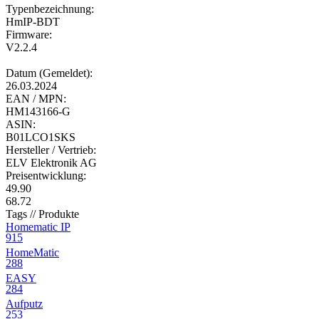
Typenbezeichnung:
HmIP-BDT
Firmware:
V2.2.4
Datum (Gemeldet):
26.03.2024
EAN / MPN:
HM143166-G
ASIN:
B01LCO1SKS
Hersteller / Vertrieb:
ELV Elektronik AG
Preisentwicklung:
49.90
68.72
Tags // Produkte
Homematic IP
915
HomeMatic
288
EASY
284
Aufputz
253