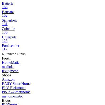
Batterie
165
Bausatz
162
Sicherheit
131
Zubehör
130
Unterputz
123
Funksender
117
Nützliche Links
Foren
HomeMatic
mediola
IP-Symcon
Shops
Amazon
EASY SmartHome
ELV Elektronik
PioTek-Smarthome
myhomematic
Blogs
ELVjournal