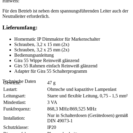
Hinweis:
Für den Betrieb ist neben dem spannungsführenden Leiter auch der
Neutralleiter erforderlich.
Lieferumfang:
Homematic IP Dimmaktor für Markenschalter
Schrauben, 3,2 x 15 mm (2x)
Schrauben, 3,2 x 25 mm (2x)
Bedienungsanleitung
Gira 55 Wippe Reinweiß glänzend
Girs 55 Rahmen einfach Reinweiß glänzend
Adapter für Gira 55 Schalterprogramm
Technische Daten
Gewicht:
47 g
Lastart:
Ohmsche und kapazitive Lampenlast
Leitungsart:
Starre und flexible Leitung, 0,75 - 1,5 mm²
Mindestlast:
3 VA
Funkfrequenz:
868,3 MHz/869,525 MHz
Nur in Schalterdosen (Gerätedosen) gemäß
Installation:
DIN 49073-1
Schutzklasse:
IP20