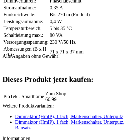
Dimmverfahren:
Phasenabschnitt
Stromaufnahme:
0,35 A
Funkreichweite:
Bis 270 m (Freifeld)
Leistungsaufnahme:
0,4 W
Temperaturbereich:
5 bis 35 °C
Schaltleistung max.:
80 VA
Versorgungsspannung:
230 V/50 Hz
Abmessungen (B x H
71 x 71 x 37 mm
x T):
Alle Angaben ohne Gewähr!
Dieses Produkt jetzt kaufen:
Zum Shop
PioTek - Smarthome
66.99
Weitere Produktvarianten:
Dimmaktor (HmIP), 1 fach, Markenschalter, Unterputz
Dimmaktor (HmIP), 1 fach, Markenschalter, Unterputz,
Bausatz
Informationen