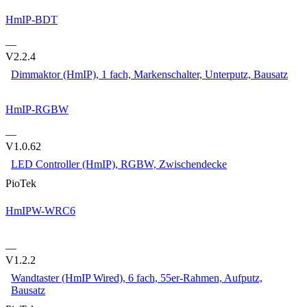
HmIP-BDT
—
V2.2.4
Dimmaktor (HmIP), 1 fach, Markenschalter, Unterputz, Bausatz
HmIP-RGBW
—
V1.0.62
LED Controller (HmIP), RGBW, Zwischendecke
PioTek
HmIPW-WRC6
—
V1.2.2
Wandtaster (HmIP Wired), 6 fach, 55er-Rahmen, Aufputz,
Bausatz