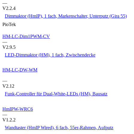
—
V2.2.4
Dimmaktor (HmIP), 1 fach, Markenschalter, Unterputz (Gira 55)
PioTek
HM-LC-Dim1PWM-CV
—
V2.9.5
LED-Dimmaktor (HM), 1 fach, Zwischendecke
HM-LC-DW-WM
—
V2.12
Funk-Controller für Dual-White-LEDs (HM), Bausatz
HmIPW-WRC6
—
V1.2.2
Wandtaster (HmIP Wired), 6 fach, 55er-Rahmen, Aufputz