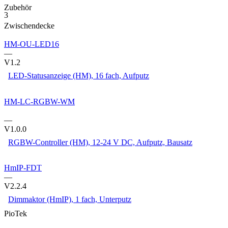
Zubehör
3
Zwischendecke
HM-OU-LED16
—
V1.2
LED-Statusanzeige (HM), 16 fach, Aufputz
HM-LC-RGBW-WM
—
V1.0.0
RGBW-Controller (HM), 12-24 V DC, Aufputz, Bausatz
HmIP-FDT
—
V2.2.4
Dimmaktor (HmIP), 1 fach, Unterputz
PioTek