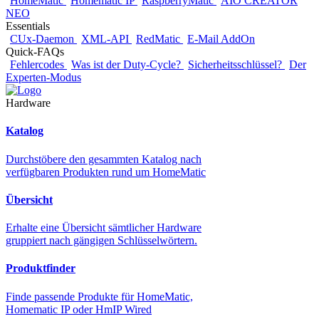
HomeMatic
Homematic IP
RaspberryMatic
AIO CREATOR
NEO
Essentials
CUx-Daemon
XML-API
RedMatic
E-Mail AddOn
Quick-FAQs
Fehlercodes
Was ist der Duty-Cycle?
Sicherheitsschlüssel?
Der
Experten-Modus
Hardware
Katalog
Durchstöbere den gesammten Katalog nach
verfügbaren Produkten rund um HomeMatic
Übersicht
Erhalte eine Übersicht sämtlicher Hardware
gruppiert nach gängigen Schlüsselwörtern.
Produktfinder
Finde passende Produkte für HomeMatic,
Homematic IP oder HmIP Wired