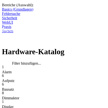
Bereiche (Auswahl):
Basics (Grundlagen)
Fehlersuche
Sicherheit
WebUI
Praxis
Diese Seite wird nicht weitergeführt, bleibt aber als digitales Archiv
Suchen
online. Vielen Dank für deinen Besuch!
Hardware-Katalog
Filter hinzufügen...
1
Alarm
6
Aufputz
6
Bausatz
8
Dimmaktor
1
Display