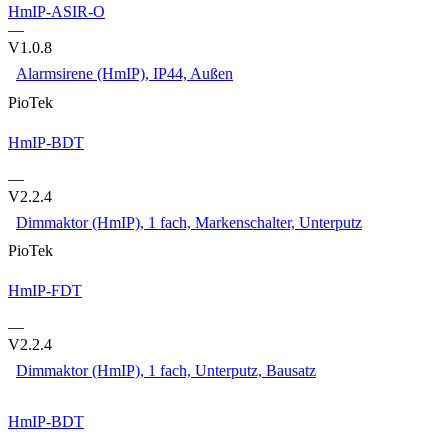
HmIP-ASIR-O
—
V1.0.8
Alarmsirene (HmIP), IP44, Außen
PioTek
HmIP-BDT
—
V2.2.4
Dimmaktor (HmIP), 1 fach, Markenschalter, Unterputz
PioTek
HmIP-FDT
—
V2.2.4
Dimmaktor (HmIP), 1 fach, Unterputz, Bausatz
HmIP-BDT