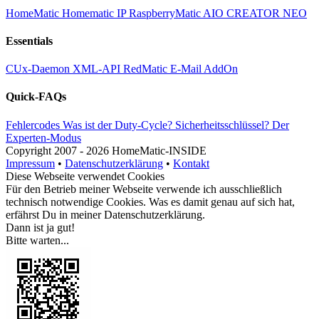
HomeMatic
Homematic IP
RaspberryMatic
AIO CREATOR NEO
Essentials
CUx-Daemon
XML-API
RedMatic
E-Mail AddOn
Quick-FAQs
Fehlercodes
Was ist der Duty-Cycle?
Sicherheitsschlüssel?
Der
Experten-Modus
Copyright
2007 -
2026 HomeMatic-INSIDE
Impressum
•
Datenschutzerklärung
•
Kontakt
Diese Webseite verwendet Cookies
Für den Betrieb meiner Webseite verwende ich ausschließlich
technisch notwendige Cookies. Was es damit genau auf sich hat,
erfährst Du in meiner
Datenschutzerklärung
.
Dann ist ja gut!
Bitte warten...