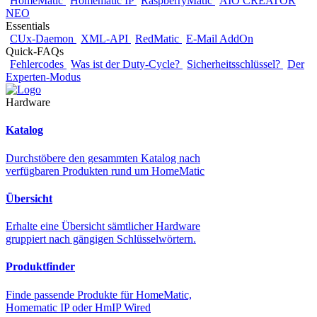
HomeMatic
Homematic IP
RaspberryMatic
AIO CREATOR
NEO
Essentials
CUx-Daemon
XML-API
RedMatic
E-Mail AddOn
Quick-FAQs
Fehlercodes
Was ist der Duty-Cycle?
Sicherheitsschlüssel?
Der
Experten-Modus
Hardware
Katalog
Durchstöbere den gesammten Katalog nach
verfügbaren Produkten rund um HomeMatic
Übersicht
Erhalte eine Übersicht sämtlicher Hardware
gruppiert nach gängigen Schlüsselwörtern.
Produktfinder
Finde passende Produkte für HomeMatic,
Homematic IP oder HmIP Wired