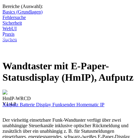
Bereiche (Auswahl):
Basics (Grundlagen)
Fehlersuche
Sicherheit
WebUI
Praxis
Diese Seite wird nicht weitergeführt, bleibt aber als digitales Archiv
Suchen
online. Vielen Dank für deinen Besuch!
Wandtaster mit E-Paper-
Statusdisplay (HmIP), Aufputz
HmIP-WRCD
V1.4.8
Aufputz
Batterie
Display
Funksender
Homematic IP
Der vielseitig einsetzbare Funk-Wandtaster verfügt über zwei
unabhängige Steuerkanäle inklusive optischer Rückmeldung und
zusätzlich über ein unabhängig z. B. für Statusmeldungen
einsetzbares, energiesparendes, schwarz-/weißes E-Paper-Display