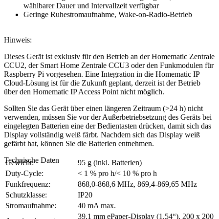
wählbarer Dauer und Intervallzeit verfügbar
Geringe Ruhestromaufnahme, Wake-on-Radio-Betrieb
Hinweis:
Dieses Gerät ist exklusiv für den Betrieb an der Homematic Zentrale
CCU2, der Smart Home Zentrale CCU3 oder den Funkmodulen für
Raspberry Pi vorgesehen. Eine Integration in die Homematic IP
Cloud-Lösung ist für die Zukunft geplant, derzeit ist der Betrieb
über den Homematic IP Access Point nicht möglich.
Sollten Sie das Gerät über einen längeren Zeitraum (>24 h) nicht
verwenden, müssen Sie vor der Außerbetriebsetzung des Geräts bei
eingelegten Batterien eine der Bedientasten drücken, damit sich das
Display vollständig weiß färbt. Nachdem sich das Display weiß
gefärbt hat, können Sie die Batterien entnehmen.
Technische Daten
Gewicht:
95 g (inkl. Batterien)
Duty-Cycle:
< 1 % pro h/< 10 % pro h
Funkfrequenz:
868,0-868,6 MHz, 869,4-869,65 MHz
Schutzklasse:
IP20
Stromaufnahme:
40 mA max.
39,1 mm ePaper-Display (1,54“), 200 x 200