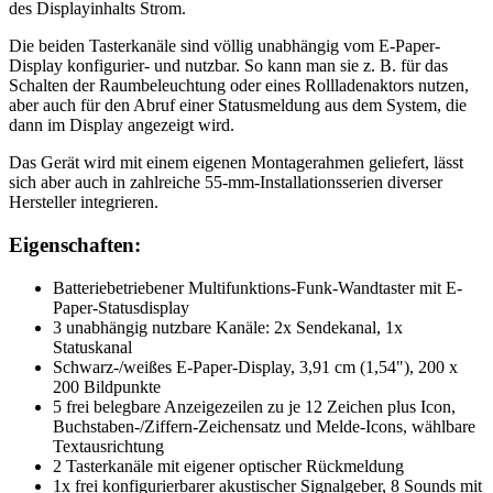
des Displayinhalts Strom.
Die beiden Tasterkanäle sind völlig unabhängig vom E-Paper-
Display konfigurier- und nutzbar. So kann man sie z. B. für das
Schalten der Raumbeleuchtung oder eines Rollladenaktors nutzen,
aber auch für den Abruf einer Statusmeldung aus dem System, die
dann im Display angezeigt wird.
Das Gerät wird mit einem eigenen Montagerahmen geliefert, lässt
sich aber auch in zahlreiche 55-mm-Installationsserien diverser
Hersteller integrieren.
Eigenschaften:
Batteriebetriebener Multifunktions-Funk-Wandtaster mit E-
Paper-Statusdisplay
3 unabhängig nutzbare Kanäle: 2x Sendekanal, 1x
Statuskanal
Schwarz-/weißes E-Paper-Display, 3,91 cm (1,54"), 200 x
200 Bildpunkte
5 frei belegbare Anzeigezeilen zu je 12 Zeichen plus Icon,
Buchstaben-/Ziffern-Zeichensatz und Melde-Icons, wählbare
Textausrichtung
2 Tasterkanäle mit eigener optischer Rückmeldung
1x frei konfigurierbarer akustischer Signalgeber, 8 Sounds mit