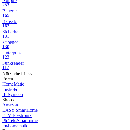
Aufputz
253
Batterie
165
Bausatz
162
Sicherheit
131
Zubehör
130
Unterputz
123
Funksender
117
Nützliche Links
Foren
HomeMatic
mediola
IP-Symcon
Shops
Amazon
EASY SmartHome
ELV Elektronik
PioTek-Smarthome
myhomematic