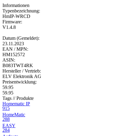
Informationen
Typenbezeichnung:
HmIP-WRCD
Firmware:
V1.4.8
Datum (Gemeldet):
23.11.2023
EAN / MPN:
HM152572
ASIN:
B083TWT4RK
Hersteller / Vertrieb:
ELV Elektronik AG
Preisentwicklung:
59.95
59.95
Tags // Produkte
Homematic IP
915
HomeMatic
288
EASY
284