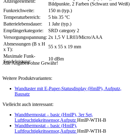
Anzeigeelement:
Bildpunkte, 2 Farben (Schwarz und Weiß)
Funkreichweite:
150 m (typ.)
Temperaturbereich:
5 bis 35 °C
Batterielebensdauer:
1 Jahr (typ.)
Empfängerkategorie:
SRD category 2
Versorgungsspannung:
2x 1,5 V LR03/Micro/AAA
Abmessungen (B x H
55 x 55 x 19 mm
x T):
Maximale Funk-
10 dBm
Sendeleistung:
Alle Angaben ohne Gewähr!
Weitere Produktvarianten:
Wandtaster mit E-Paper-Statusdisplay (HmIP), Aufputz,
Bausatz
Vielleicht auch interessant:
Wandthermostat – basic (HmIP), 3er Set,
Luftfeuchtigkeitssensor,Aufputz
HmIP-WTH-B
Wandthermostat – basic (HmIP),
Luftfeuchtigkeitssensor,Aufputz
HmIP-WTH-B