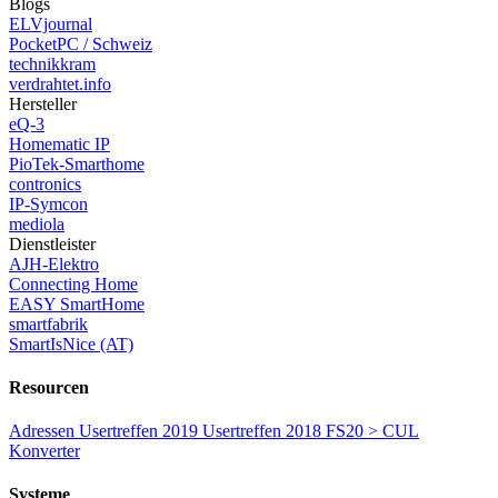
Blogs
ELVjournal
PocketPC / Schweiz
technikkram
verdrahtet.info
Hersteller
eQ-3
Homematic IP
PioTek-Smarthome
contronics
IP-Symcon
mediola
Dienstleister
AJH-Elektro
Connecting Home
EASY SmartHome
smartfabrik
SmartIsNice (AT)
Resourcen
Adressen
Usertreffen 2019
Usertreffen 2018
FS20 > CUL
Konverter
Systeme