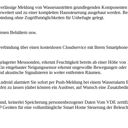
uverlässige Meldung von Wasseraustritten grundlegenden Komponenten 
erweitert und zu einer kompletten Haussteuerung ausgebaut werden. B
bindung ohne Zugriffsmöglichkeiten für Unbefugte gelegt.
fenen Behältern usw.
erbindung über einen kostenlosen Cloudservice mit Ihrem Smartphone
elagerter Messsonden, erkennt Feuchtigkeit bereits ab einer Höhe von 
ng) Ein eingebauter Neigungssensor erkennt ungewollte Bewegungen oder
nd akustische Signalisieren in weiter entfernten Räumen.
ndroid alarmiert Sie sofort per Push-Meldung bei einem Wasseralarm 
en zu lassen (dabei können ein Auslöser, auf Wunsch eine Zusatzbedin
and, keinerlei Speicherung personenbezogener Daten Vom VDE zertifi
IP Geräten für eine vollumfängliche Smart Home Steuerung der Beleuch