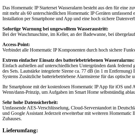
Das Homematic IP Starterset Wasseralarm besteht aus den für eine z
mit mehr als 60 unterschiedlichen Homematic IP Geräten umfassend 
Installation per Smartphone und App und eine hoch sichere Datenver
Sofortige Warnung bei ungewolltem Wasseraustritt:
Bei der Waschmaschine, im Keller, an der Badewanne, bei übergelau
Access-Point:
Verbindet alle Homematic IP Komponenten durch hoch sichere Funkv
Extrem einfacher Einsatz des batteriebetriebenen Wasseralarms:
Einfach aufstellen auf unterschiedlichen Untergründen dank federnd g
des Sets. Lautstärke integrierte Sirene ca. 77 dB (in 1 m Entfernu
Systems Zusätzliche batteriebetriebene Alarmsirene für das optische u
Ihr Smartphone mit der kostenlosen Homematic IP App für iOS und A
Wenn/dann-Prinzip, um Aufgaben im Smart Home selbstständig ablauf
Sehr hohe Datensicherheit:
Umfassende AES-Verschlüsselung, Cloud-Serverstandort in Deutschl
und Google Assistant Jederzeit erweiterbar mit weiteren Homematic 
Zuhauses.
Lieferumfang: