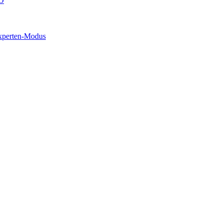
O
xperten-Modus