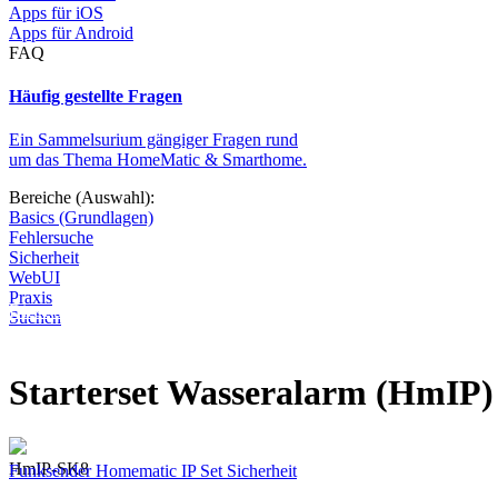
Apps für iOS
Apps für Android
FAQ
Häufig gestellte Fragen
Ein Sammelsurium gängiger Fragen rund
um das Thema HomeMatic & Smarthome.
Bereiche (Auswahl):
Basics (Grundlagen)
Fehlersuche
Sicherheit
WebUI
Praxis
Diese Seite wird nicht weitergeführt, bleibt aber als digitales Archiv
Suchen
Starterset Wasseralarm (HmIP)
HmIP-SK8
Funksender
Homematic IP
Set
Sicherheit