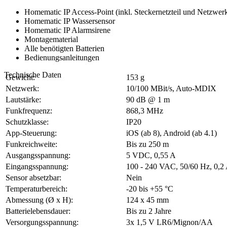
Homematic IP Access-Point (inkl. Steckernetzteil und Netzwer
Homematic IP Wassersensor
Homematic IP Alarmsirene
Montagematerial
Alle benötigten Batterien
Bedienungsanleitungen
Technische Daten
Gewicht:
153 g
Netzwerk:
10/100 MBit/s, Auto-MDIX
Lautstärke:
90 dB @ 1 m
Funkfrequenz:
868,3 MHz
Schutzklasse:
IP20
App-Steuerung:
iOS (ab 8), Android (ab 4.1)
Funkreichweite:
Bis zu 250 m
Ausgangsspannung:
5 VDC, 0,55 A
Eingangsspannung:
100 - 240 VAC, 50/60 Hz, 0,2
Sensor absetzbar:
Nein
Temperaturbereich:
-20 bis +55 °C
Abmessung (Ø x H):
124 x 45 mm
Batterielebensdauer:
Bis zu 2 Jahre
Versorgungsspannung:
3x 1,5 V LR6/Mignon/AA