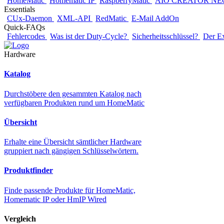
HomeMatic
Homematic IP
RaspberryMatic
AIO CREATOR NE
Essentials
CUx-Daemon
XML-API
RedMatic
E-Mail AddOn
Quick-FAQs
Fehlercodes
Was ist der Duty-Cycle?
Sicherheitsschlüssel?
Der E
Hardware
Katalog
Durchstöbere den gesammten Katalog nach
verfügbaren Produkten rund um HomeMatic
Übersicht
Erhalte eine Übersicht sämtlicher Hardware
gruppiert nach gängigen Schlüsselwörtern.
Produktfinder
Finde passende Produkte für HomeMatic,
Homematic IP oder HmIP Wired
Vergleich