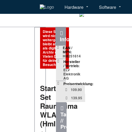
Hardware
Software
Menü
Hardware
Diese Seite
wird nicht
Informationen
weitergeführt,
bleibt aber
EAN /
als digitales
MPN:
Archiv online.
HM251614
Vielen Dank
für deinen
Hersteller
Besuch!
/ Vertrieb:
ELV
Elektronik
AG
Preisentwicklung:
Starter-
109.90
Set
139.95
Raumklima
WLAN
Tags
//
(HmIP)
Produkte