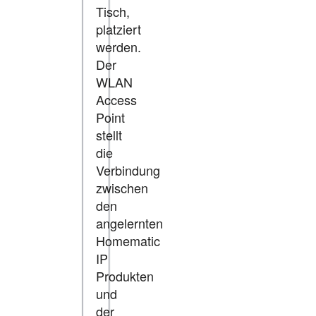
Tisch,
platziert
werden.
Der
WLAN
Access
Point
stellt
die
Verbindung
zwischen
den
angelernten
Homematic
IP
Produkten
und
der