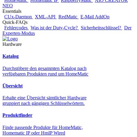
HomeMatic
Homematic IP
RaspberryMatic
AIO CREATOR
NEO
Essentials
CUx-Daemon
XML-API
RedMatic
E-Mail AddOn
Quick-FAQs
Fehlercodes
Was ist der Duty-Cycle?
Sicherheitsschlüssel?
Der
Experten-Modus
Hardware
Katalog
Durchstöbere den gesammten Katalog nach
verfügbaren Produkten rund um HomeMatic
Übersicht
Erhalte eine Übersicht sämtlicher Hardware
gruppiert nach gängigen Schlüsselwörtern.
Produktfinder
Finde passende Produkte für HomeMatic,
Homematic IP oder HmIP Wired