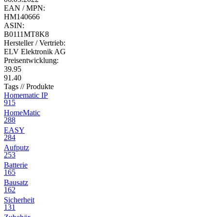
EAN / MPN:
HM140666
ASIN:
B0111MT8K8
Hersteller / Vertrieb:
ELV Elektronik AG
Preisentwicklung:
39.95
91.40
Tags // Produkte
Homematic IP
915
HomeMatic
288
EASY
284
Aufputz
253
Batterie
165
Bausatz
162
Sicherheit
131