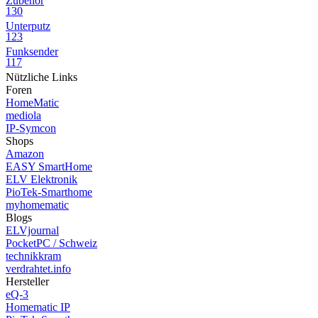
Zubehör
130
Unterputz
123
Funksender
117
Nützliche Links
Foren
HomeMatic
mediola
IP-Symcon
Shops
Amazon
EASY SmartHome
ELV Elektronik
PioTek-Smarthome
myhomematic
Blogs
ELVjournal
PocketPC / Schweiz
technikkram
verdrahtet.info
Hersteller
eQ-3
Homematic IP