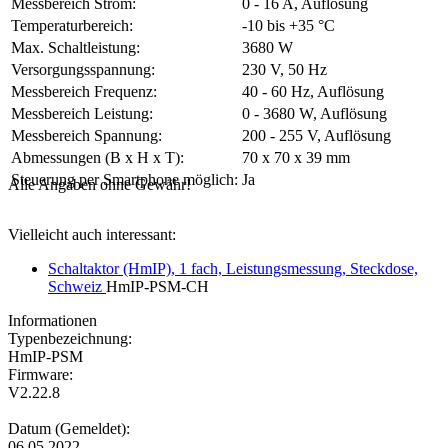
Messbereich Strom:
0 - 16 A, Auflösung
Temperaturbereich:
-10 bis +35 °C
Max. Schaltleistung:
3680 W
Versorgungsspannung:
230 V, 50 Hz
Messbereich Frequenz:
40 - 60 Hz, Auflösung
Messbereich Leistung:
0 - 3680 W, Auflösung
Messbereich Spannung:
200 - 255 V, Auflösung
Abmessungen (B x H x T):
70 x 70 x 39 mm
Steuerung per Smartphone möglich:
Ja
Alle Angaben ohne Gewähr!
Vielleicht auch interessant:
Schaltaktor (HmIP), 1 fach, Leistungsmessung, Steckdose,
Schweiz
HmIP-PSM-CH
Informationen
Typenbezeichnung:
HmIP-PSM
Firmware:
V2.22.8
Datum (Gemeldet):
06.05.2022