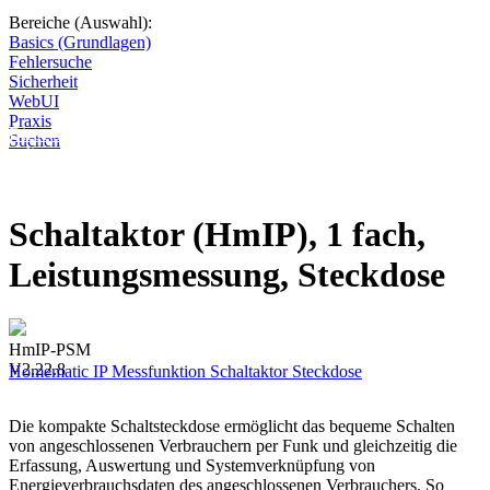
Bereiche (Auswahl):
Basics (Grundlagen)
Fehlersuche
Sicherheit
WebUI
Praxis
Diese Seite wird nicht weitergeführt, bleibt aber als digitales Archiv
Suchen
online. Vielen Dank für deinen Besuch!
Schaltaktor (HmIP), 1 fach,
Leistungsmessung, Steckdose
HmIP-PSM
V2.22.8
Homematic IP
Messfunktion
Schaltaktor
Steckdose
Die kompakte Schaltsteckdose ermöglicht das bequeme Schalten
von angeschlossenen Verbrauchern per Funk und gleichzeitig die
Erfassung, Auswertung und Systemverknüpfung von
Energieverbrauchsdaten des angeschlossenen Verbrauchers. So