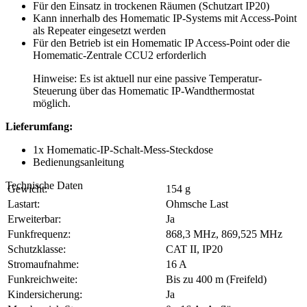
Für den Einsatz in trockenen Räumen (Schutzart IP20)
Kann innerhalb des Homematic IP-Systems mit Access-Point
als Repeater eingesetzt werden
Für den Betrieb ist ein Homematic IP Access-Point oder die
Homematic-Zentrale CCU2 erforderlich
Hinweise: Es ist aktuell nur eine passive Temperatur-
Steuerung über das Homematic IP-Wandthermostat
möglich.
Lieferumfang:
1x Homematic-IP-Schalt-Mess-Steckdose
Bedienungsanleitung
Technische Daten
Gewicht:
154 g
Lastart:
Ohmsche Last
Erweiterbar:
Ja
Funkfrequenz:
868,3 MHz, 869,525 MHz
Schutzklasse:
CAT II, IP20
Stromaufnahme:
16 A
Funkreichweite:
Bis zu 400 m (Freifeld)
Kindersicherung:
Ja