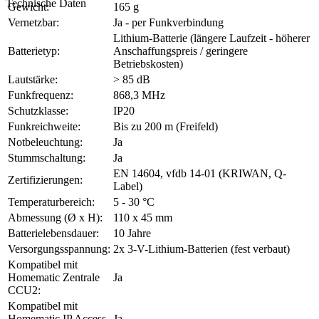
Technische Daten
Gewicht:
165 g
Vernetzbar:
Ja - per Funkverbindung
Lithium-Batterie (längere Laufzeit - höherer
Batterietyp:
Anschaffungspreis / geringere
Betriebskosten)
Lautstärke:
> 85 dB
Funkfrequenz:
868,3 MHz
Schutzklasse:
IP20
Funkreichweite:
Bis zu 200 m (Freifeld)
Notbeleuchtung:
Ja
Stummschaltung:
Ja
EN 14604, vfdb 14-01 (KRIWAN, Q-
Zertifizierungen:
Label)
Temperaturbereich:
5 - 30 °C
Abmessung (Ø x H):
110 x 45 mm
Batterielebensdauer:
10 Jahre
Versorgungsspannung:
2x 3-V-Lithium-Batterien (fest verbaut)
Kompatibel mit
Homematic Zentrale
Ja
CCU2:
Kompatibel mit
Homematic IP Access
Ja