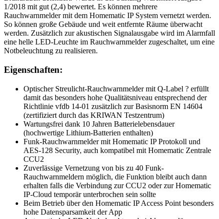
1/2018 mit gut (2,4) bewertet. Es können mehrere
Rauchwarnmelder mit dem Homematic IP System vernetzt werden.
So können große Gebäude und weit entfernte Räume überwacht
werden. Zusätzlich zur akustischen Signalausgabe wird im Alarmfall
eine helle LED-Leuchte im Rauchwarnmelder zugeschaltet, um eine
Notbeleuchtung zu realisieren.
Eigenschaften:
Optischer Streulicht-Rauchwarnmelder mit Q-Label ? erfüllt
damit das besonders hohe Qualitätsniveau entsprechend der
Richtlinie vfdb 14-01 zusätzlich zur Basisnorm EN 14604
(zertifiziert durch das KRIWAN Testzentrum)
Wartungsfrei dank 10 Jahren Batterielebensdauer
(hochwertige Lithium-Batterien enthalten)
Funk-Rauchwarnmelder mit Homematic IP Protokoll und
AES-128 Security, auch kompatibel mit Homematic Zentrale
CCU2
Zuverlässige Vernetzung von bis zu 40 Funk-
Rauchwarnmeldern möglich, die Funktion bleibt auch dann
erhalten falls die Verbindung zur CCU2 oder zur Homematic
IP-Cloud temporär unterbrochen sein sollte
Beim Betrieb über den Homematic IP Access Point besonders
hohe Datensparsamkeit der App