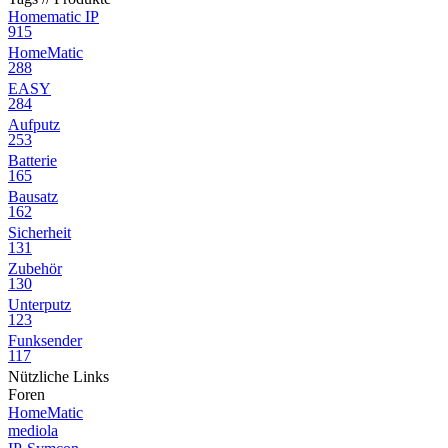
Homematic IP
915
HomeMatic
288
EASY
284
Aufputz
253
Batterie
165
Bausatz
162
Sicherheit
131
Zubehör
130
Unterputz
123
Funksender
117
Nützliche Links
Foren
HomeMatic
mediola