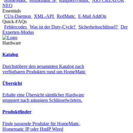
HomeMatic
Homematic IP
RaspberryMatic
AIO CREATOR
NEO
Essentials
CUx-Daemon
XML-API
RedMatic
E-Mail AddOn
Quick-FAQs
Fehlercodes
Was ist der Duty-Cycle?
Sicherheitsschlüssel?
Der
Experten-Modus
Hardware
Katalog
Durchstöbere den gesammten Katalog nach
verfügbaren Produkten rund um HomeMatic
Übersicht
Erhalte eine Übersicht sämtlicher Hardware
gruppiert nach gängigen Schlüsselwörtern.
Produktfinder
Finde passende Produkte für HomeMatic,
Homematic IP oder HmIP Wired