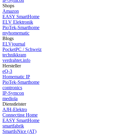
IP-Symcon
Shops
Amazon
EASY SmartHome
ELV Elektronik
PioTek-Smarthome
myhomematic
Blogs
ELVjournal
PocketPC / Schweiz
technikkram
verdrahtet.info
Hersteller
eQ-3
Homematic IP
PioTek-Smarthome
contronics
IP-Symcon
mediola
Dienstleister
AJH-Elektro
Connecting Home
EASY SmartHome
smartfabrik
SmartIsNice (AT)