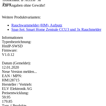
Point:
Alle Angaben ohne Gewähr!
Weitere Produktvarianten:
Rauchwarnmelder (HM), Aufputz
Spar-Set: Smart Home Zentrale CCU3 und 3x Rauchmelder
Informationen
Typenbezeichnung:
HmIP-SWSD
Firmware:
V1.0.12
Datum (Gemeldet):
12.01.2020
Neue Version melden...
EAN / MPN:
HM128715
Hersteller / Vertrieb:
ELV Elektronik AG
Preisentwicklung:
59.95
179.85
Tags // Produkte