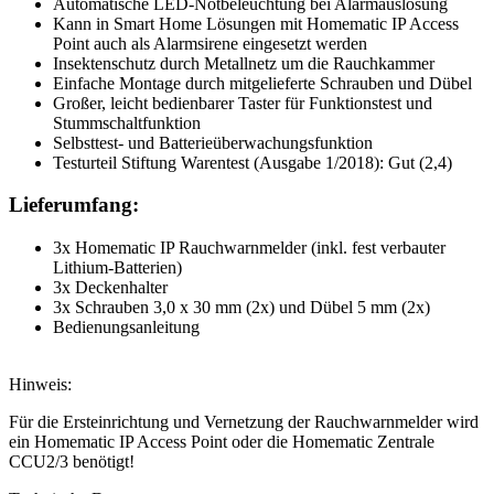
Automatische LED-Notbeleuchtung bei Alarmauslösung
Kann in Smart Home Lösungen mit Homematic IP Access
Point auch als Alarmsirene eingesetzt werden
Insektenschutz durch Metallnetz um die Rauchkammer
Einfache Montage durch mitgelieferte Schrauben und Dübel
Großer, leicht bedienbarer Taster für Funktionstest und
Stummschaltfunktion
Selbsttest- und Batterieüberwachungsfunktion
Testurteil Stiftung Warentest (Ausgabe 1/2018): Gut (2,4)
Lieferumfang:
3x Homematic IP Rauchwarnmelder (inkl. fest verbauter
Lithium-Batterien)
3x Deckenhalter
3x Schrauben 3,0 x 30 mm (2x) und Dübel 5 mm (2x)
Bedienungsanleitung
Hinweis:
Für die Ersteinrichtung und Vernetzung der Rauchwarnmelder wird
ein Homematic IP Access Point oder die Homematic Zentrale
CCU2/3 benötigt!