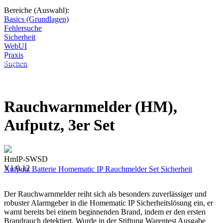
Bereiche (Auswahl):
Basics (Grundlagen)
Fehlersuche
Sicherheit
WebUI
Praxis
Diese Seite wird nicht weitergeführt, bleibt aber als digitales Archiv
Suchen
online. Vielen Dank für deinen Besuch!
Rauchwarnmelder (HM),
Aufputz, 3er Set
HmIP-SWSD
V1.0.12
Aufputz
Batterie
Homematic IP
Rauchmelder
Set
Sicherheit
Der Rauchwarnmelder reiht sich als besonders zuverlässiger und
robuster Alarmgeber in die Homematic IP Sicherheitslösung ein, er
warnt bereits bei einem beginnenden Brand, indem er den ersten
Brandrauch detektiert. Wurde in der Stiftung Warentest Ausgabe