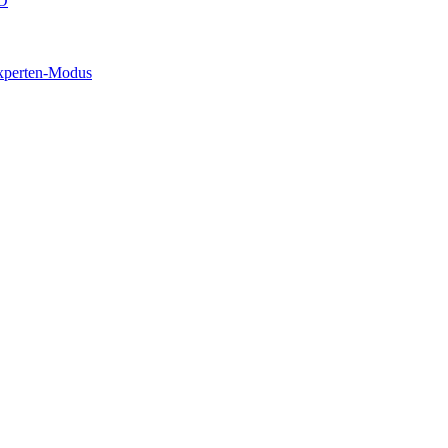
O
xperten-Modus