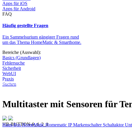
Apps für iOS
Apps für Android
FAQ
Häufig gestellte Fragen
Ein Sammelsurium gängiger Fragen rund
um das Thema HomeMatic & Smarthome.
Bereiche (Auswahl):
Basics (Grundlagen)
Fehlersuche
Sicherheit
WebUI
Praxis
Diese Seite wird nicht weitergeführt, bleibt aber als digitales Archiv
Suchen
Multitaster mit Sensoren für Te
HB-BUTTON-6_4_2_1
Haus-Bus
HomeMatic
Homematic IP
Markenschalter
Schaltaktor
Unt