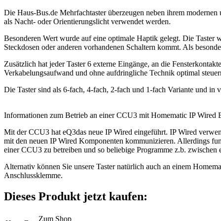
Die Haus-Bus.de Mehrfachtaster überzeugen neben ihrem modernen und 
als Nacht- oder Orientierungslicht verwendet werden.
Besonderen Wert wurde auf eine optimale Haptik gelegt. Die Taster w
Steckdosen oder anderen vorhandenen Schaltern kommt. Als besonderes
Zusätzlich hat jeder Taster 6 externe Eingänge, an die Fensterkont
Verkabelungsaufwand und ohne aufdringliche Technik optimal steuer
Die Taster sind als 6-fach, 4-fach, 2-fach und 1-fach Variante und in
Informationen zum Betrieb an einer CCU3 mit Homematic IP Wired 
Mit der CCU3 hat eQ3das neue IP Wired eingeführt. IP Wired verwend
mit den neuen IP Wired Komponenten kommunizieren. Allerdings fung
einer CCU3 zu betreiben und so beliebige Programme z.b. zwischen 
Alternativ können Sie unsere Taster natürlich auch an einem Homem
Anschlussklemme.
Dieses Produkt jetzt kaufen:
Zum Shop