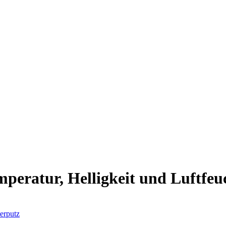
 online. Vielen Dank für deinen Besuch!
mperatur, Helligkeit und Luftfeu
erputz