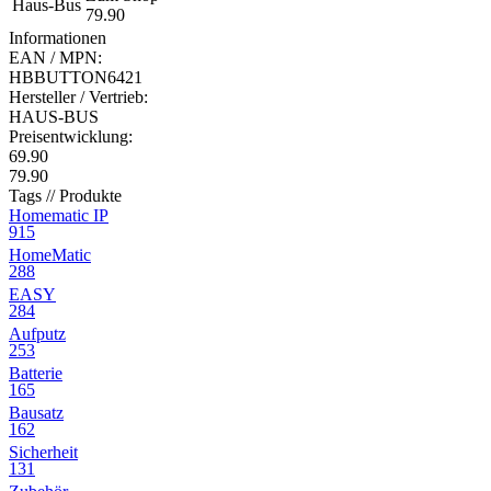
Haus-Bus
79.90
Informationen
EAN / MPN:
HBBUTTON6421
Hersteller / Vertrieb:
HAUS-BUS
Preisentwicklung:
69.90
79.90
Tags // Produkte
Homematic IP
915
HomeMatic
288
EASY
284
Aufputz
253
Batterie
165
Bausatz
162
Sicherheit
131