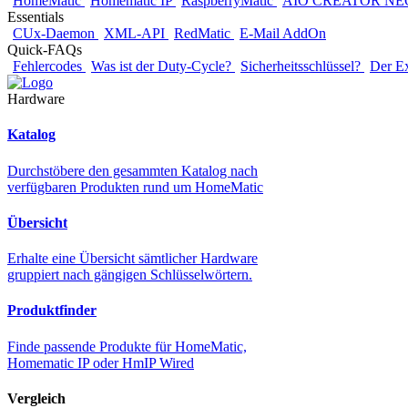
HomeMatic
Homematic IP
RaspberryMatic
AIO CREATOR NE
Essentials
CUx-Daemon
XML-API
RedMatic
E-Mail AddOn
Quick-FAQs
Fehlercodes
Was ist der Duty-Cycle?
Sicherheitsschlüssel?
Der E
Hardware
Katalog
Durchstöbere den gesammten Katalog nach
verfügbaren Produkten rund um HomeMatic
Übersicht
Erhalte eine Übersicht sämtlicher Hardware
gruppiert nach gängigen Schlüsselwörtern.
Produktfinder
Finde passende Produkte für HomeMatic,
Homematic IP oder HmIP Wired
Vergleich