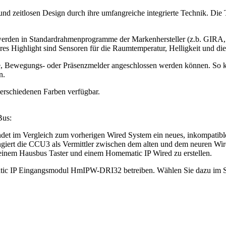
zeitlosen Design durch ihre umfangreiche integrierte Technik. Die Ta
erden in Standardrahmenprogramme der Markenhersteller (z.b. GIRA, Me
 Highlight sind Sensoren für die Raumtemperatur, Helligkeit und die L
akte, Bewegungs- oder Präsenzmelder angeschlossen werden können. So 
n.
 verschiedenen Farben verfügbar.
Bus:
et im Vergleich zum vorherigen Wired System ein neues, inkompatibles
iert die CCU3 als Vermittler zwischen dem alten und dem neuren Wire
einem Hausbus Taster und einem Homematic IP Wired zu erstellen.
atic IP Eingangsmodul HmIPW-DRI32 betreiben. Wählen Sie dazu im Sh