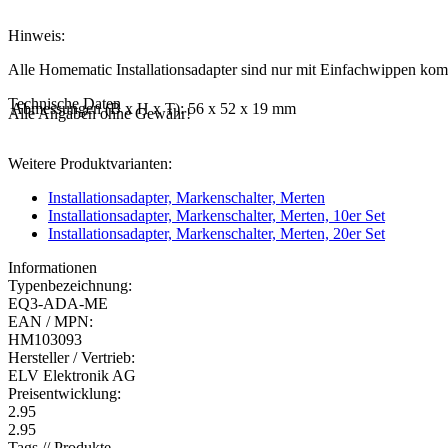
Hinweis:
Alle Homematic Installationsadapter sind nur mit Einfachwippen kom
Technische Daten
Abmessungen (B x H x T):
56 x 52 x 19 mm
Alle Angaben ohne Gewähr!
Weitere Produktvarianten:
Installationsadapter, Markenschalter, Merten
Installationsadapter, Markenschalter, Merten, 10er Set
Installationsadapter, Markenschalter, Merten, 20er Set
Informationen
Typenbezeichnung:
EQ3-ADA-ME
EAN / MPN:
HM103093
Hersteller / Vertrieb:
ELV Elektronik AG
Preisentwicklung:
2.95
2.95
Tags // Produkte