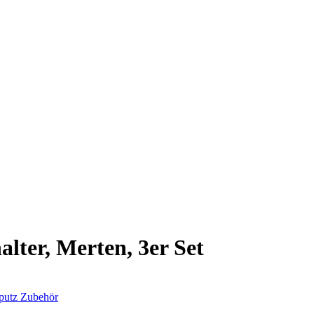
 online. Vielen Dank für deinen Besuch!
alter, Merten, 3er Set
putz
Zubehör