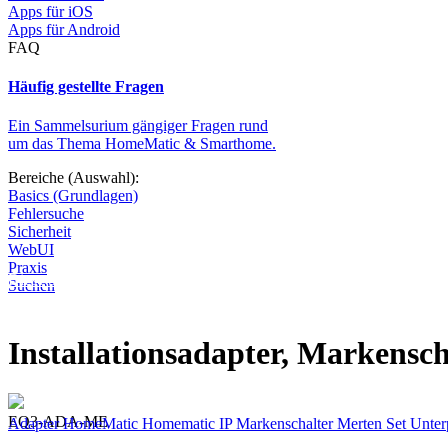
Apps für iOS
Apps für Android
FAQ
Häufig gestellte Fragen
Ein Sammelsurium gängiger Fragen rund
um das Thema HomeMatic & Smarthome.
Bereiche (Auswahl):
Basics (Grundlagen)
Fehlersuche
Sicherheit
WebUI
Praxis
Diese Seite wird nicht weitergeführt, bleibt aber als digitales Archiv
Suchen
Installationsadapter, Markensch
EQ3-ADA-ME
Adapter
HomeMatic
Homematic IP
Markenschalter
Merten
Set
Unter