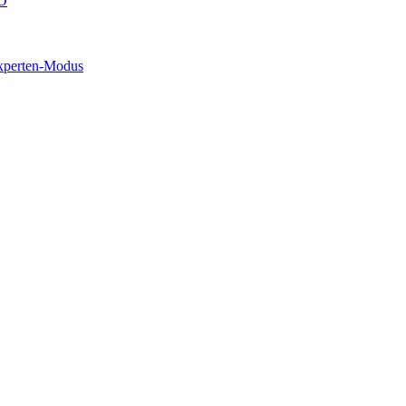
O
xperten-Modus