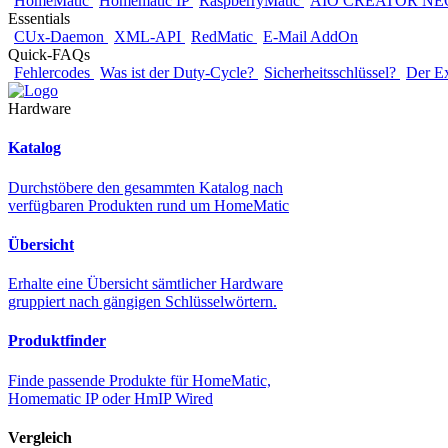
HomeMatic
Homematic IP
RaspberryMatic
AIO CREATOR NE
Essentials
CUx-Daemon
XML-API
RedMatic
E-Mail AddOn
Quick-FAQs
Fehlercodes
Was ist der Duty-Cycle?
Sicherheitsschlüssel?
Der E
Hardware
Katalog
Durchstöbere den gesammten Katalog nach
verfügbaren Produkten rund um HomeMatic
Übersicht
Erhalte eine Übersicht sämtlicher Hardware
gruppiert nach gängigen Schlüsselwörtern.
Produktfinder
Finde passende Produkte für HomeMatic,
Homematic IP oder HmIP Wired
Vergleich