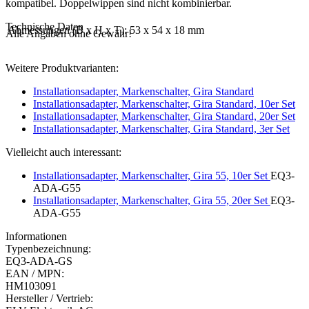
kompatibel. Doppelwippen sind nicht kombinierbar.
Technische Daten
Abmessungen (B x H x T):
53 x 54 x 18 mm
Alle Angaben ohne Gewähr!
Weitere Produktvarianten:
Installationsadapter, Markenschalter, Gira Standard
Installationsadapter, Markenschalter, Gira Standard, 10er Set
Installationsadapter, Markenschalter, Gira Standard, 20er Set
Installationsadapter, Markenschalter, Gira Standard, 3er Set
Vielleicht auch interessant:
Installationsadapter, Markenschalter, Gira 55, 10er Set
EQ3-
ADA-G55
Installationsadapter, Markenschalter, Gira 55, 20er Set
EQ3-
ADA-G55
Informationen
Typenbezeichnung:
EQ3-ADA-GS
EAN / MPN:
HM103091
Hersteller / Vertrieb: