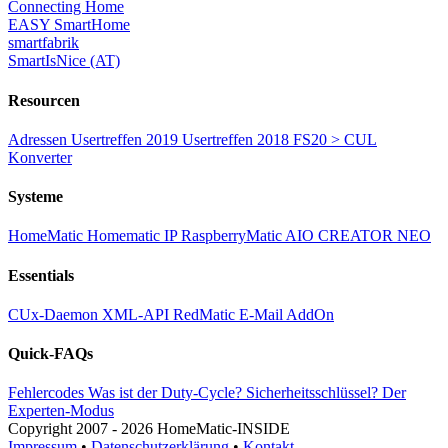
Connecting Home
EASY SmartHome
smartfabrik
SmartIsNice (AT)
Resourcen
Adressen
Usertreffen 2019
Usertreffen 2018
FS20 > CUL
Konverter
Systeme
HomeMatic
Homematic IP
RaspberryMatic
AIO CREATOR NEO
Essentials
CUx-Daemon
XML-API
RedMatic
E-Mail AddOn
Quick-FAQs
Fehlercodes
Was ist der Duty-Cycle?
Sicherheitsschlüssel?
Der
Experten-Modus
Copyright
2007 -
2026 HomeMatic-INSIDE
Impressum
•
Datenschutzerklärung
•
Kontakt