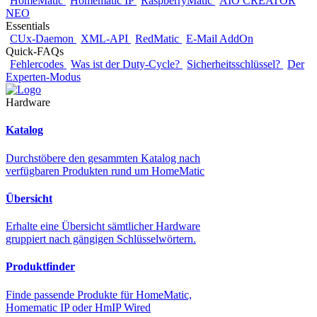
HomeMatic
Homematic IP
RaspberryMatic
AIO CREATOR
NEO
Essentials
CUx-Daemon
XML-API
RedMatic
E-Mail AddOn
Quick-FAQs
Fehlercodes
Was ist der Duty-Cycle?
Sicherheitsschlüssel?
Der
Experten-Modus
Hardware
Katalog
Durchstöbere den gesammten Katalog nach
verfügbaren Produkten rund um HomeMatic
Übersicht
Erhalte eine Übersicht sämtlicher Hardware
gruppiert nach gängigen Schlüsselwörtern.
Produktfinder
Finde passende Produkte für HomeMatic,
Homematic IP oder HmIP Wired