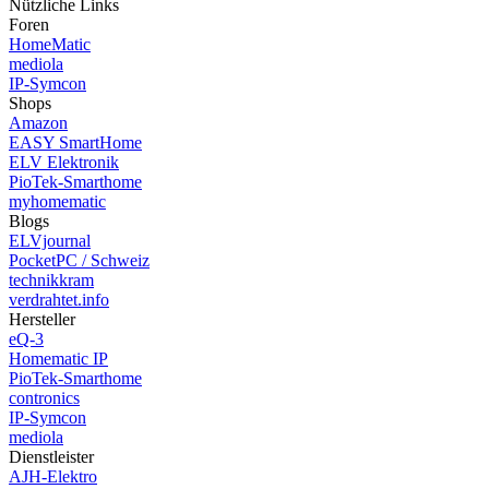
Nützliche Links
Foren
HomeMatic
mediola
IP-Symcon
Shops
Amazon
EASY SmartHome
ELV Elektronik
PioTek-Smarthome
myhomematic
Blogs
ELVjournal
PocketPC / Schweiz
technikkram
verdrahtet.info
Hersteller
eQ-3
Homematic IP
PioTek-Smarthome
contronics
IP-Symcon
mediola
Dienstleister
AJH-Elektro