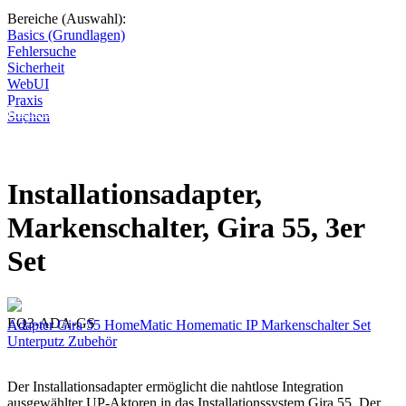
Bereiche (Auswahl):
Basics (Grundlagen)
Fehlersuche
Sicherheit
WebUI
Praxis
Diese Seite wird nicht weitergeführt, bleibt aber als digitales Archiv
Suchen
online. Vielen Dank für deinen Besuch!
Installationsadapter,
Markenschalter, Gira 55, 3er
Set
EQ3-ADA-GS
Adapter
Gira 55
HomeMatic
Homematic IP
Markenschalter
Set
Unterputz
Zubehör
Der Installationsadapter ermöglicht die nahtlose Integration
ausgewählter UP-Aktoren in das Installationssystem Gira 55. Der