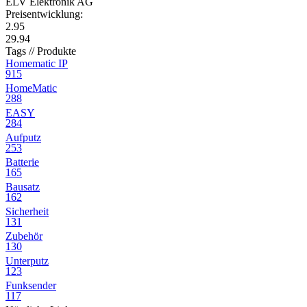
ELV Elektronik AG
Preisentwicklung:
2.95
29.94
Tags // Produkte
Homematic IP
915
HomeMatic
288
EASY
284
Aufputz
253
Batterie
165
Bausatz
162
Sicherheit
131
Zubehör
130
Unterputz
123
Funksender
117