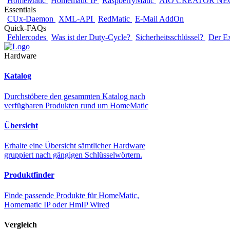
HomeMatic
Homematic IP
RaspberryMatic
AIO CREATOR NE
Essentials
CUx-Daemon
XML-API
RedMatic
E-Mail AddOn
Quick-FAQs
Fehlercodes
Was ist der Duty-Cycle?
Sicherheitsschlüssel?
Der E
Hardware
Katalog
Durchstöbere den gesammten Katalog nach
verfügbaren Produkten rund um HomeMatic
Übersicht
Erhalte eine Übersicht sämtlicher Hardware
gruppiert nach gängigen Schlüsselwörtern.
Produktfinder
Finde passende Produkte für HomeMatic,
Homematic IP oder HmIP Wired
Vergleich