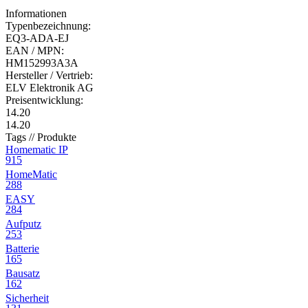
Informationen
Typenbezeichnung:
EQ3-ADA-EJ
EAN / MPN:
HM152993A3A
Hersteller / Vertrieb:
ELV Elektronik AG
Preisentwicklung:
14.20
14.20
Tags // Produkte
Homematic IP
915
HomeMatic
288
EASY
284
Aufputz
253
Batterie
165
Bausatz
162
Sicherheit