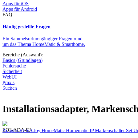
Apps für iOS
Apps für Android
FAQ
Häufig gestellte Fragen
Ein Sammelsurium gängiger Fragen rund
um das Thema HomeMatic & Smarthome.
Bereiche (Auswahl):
Basics (Grundlagen)
Fehlersuche
Sicherheit
WebUI
Praxis
Diese Seite wird nicht weitergeführt, bleibt aber als digitales Archiv
Suchen
Installationsadapter, Markensch
EQ3-ADA-EJ
Adapter
ELSO-Joy
HomeMatic
Homematic IP
Markenschalter
Set
Un