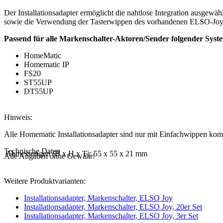
Der Installationsadapter ermöglicht die nahtlose Integration ausgewä
sowie die Verwendung der Tasterwippen des vorhandenen ELSO-Joy-
Passend für alle Markenschalter-Aktoren/Sender folgender Syst
HomeMatic
Homematic IP
FS20
ST55UP
DT55UP
Hinweis:
Alle Homematic Installationsadapter sind nur mit Einfachwippen kom
Technische Daten
Abmessungen (B x H x T):
55 x 55 x 21 mm
Alle Angaben ohne Gewähr!
Weitere Produktvarianten:
Installationsadapter, Markenschalter, ELSO Joy
Installationsadapter, Markenschalter, ELSO Joy, 20er Set
Installationsadapter, Markenschalter, ELSO Joy, 3er Set