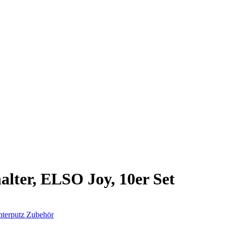
 online. Vielen Dank für deinen Besuch!
alter, ELSO Joy, 10er Set
terputz
Zubehör