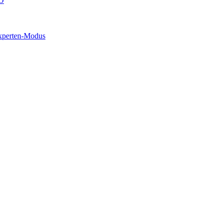
O
xperten-Modus