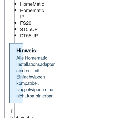
HomeMatic
Homematic
IP
FS20
ST55UP
DT55UP
Hinweis:
Alle Homematic
Installationsadapter
sind nur mit
Einfachwippen
kompatibel.
Doppelwippen sind
nicht kombinierbar.
Technische