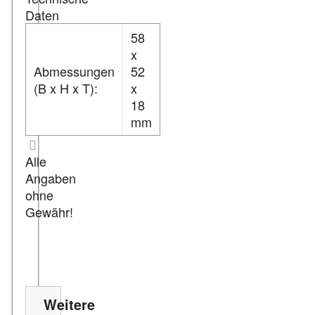
Daten
58
x
Abmessungen
52
(B x H x T):
x
18
mm
Alle
Angaben
ohne
Gewähr!
Weitere