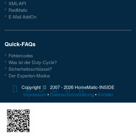
XML-API
RedMatic
E-Mail AddOn
Quick-FAQs
Fehlercodes
Was ist der Duty-Cycle?
Sicherheitsschlüssel?
Der Experten-Modus
Copyright
2007 -
2026 HomeMatic-INSIDE
Impressum
•
Datenschutzerklärung
•
Kontakt