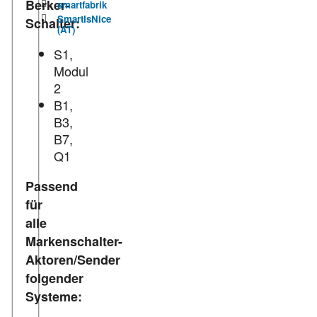
Berker-
smartfabrik
SmartIsNice
Schalter:
(AT)
S1,
Modul
2
B1,
B3,
B7,
Q1
Passend
für
alle
Markenschalter-
Aktoren/Sender
folgender
Systeme: