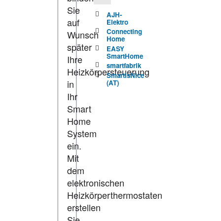
Sie
AJH-
auf
Elektro
Connecting
Wunsch
Home
später
EASY
SmartHome
Ihre
smartfabrik
Heizkörpersteuerung
SmartIsNice
in
(AT)
Ihr
Smart
Home
System
ein.
Mit
dem
elektronischen
Heizkörperthermostaten
erstellen
Sie