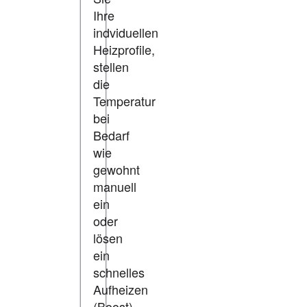
Ihre
indviduellen
Heizprofile,
stellen
die
Temperatur
bei
Bedarf
wie
gewohnt
manuell
ein
oder
lösen
ein
schnelles
Aufheizen
(Boost)