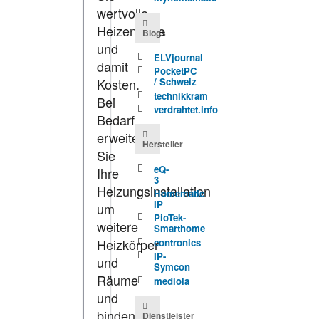
wertvolle
Heizenergie
Blogs
und
ELVjournal
damit
PocketPC
Kosten.
/ Schweiz
technikkram
Bei
verdrahtet.info
Bedarf
erweitern
Hersteller
Sie
eQ-
Ihre
3
Heizungsinstallation
Homematic
IP
um
PioTek-
weitere
Smarthome
Heizkörper
contronics
IP-
und
Symcon
Räume
mediola
und
binden
Dienstleister