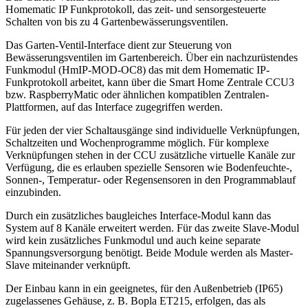
Homematic IP Funkprotokoll, das zeit- und sensorgesteuerte
Schalten von bis zu 4 Gartenbewässerungsventilen.
Das Garten-Ventil-Interface dient zur Steuerung von
Bewässerungsventilen im Gartenbereich. Über ein nachzurüstendes
Funkmodul (HmIP-MOD-OC8) das mit dem Homematic IP-
Funkprotokoll arbeitet, kann über die Smart Home Zentrale CCU3
bzw. RaspberryMatic oder ähnlichen kompatiblen Zentralen-
Plattformen, auf das Interface zugegriffen werden.
Für jeden der vier Schaltausgänge sind individuelle Verknüpfungen,
Schaltzeiten und Wochenprogramme möglich. Für komplexe
Verknüpfungen stehen in der CCU zusätzliche virtuelle Kanäle zur
Verfügung, die es erlauben spezielle Sensoren wie Bodenfeuchte-,
Sonnen-, Temperatur- oder Regensensoren in den Programmablauf
einzubinden.
Durch ein zusätzliches baugleiches Interface-Modul kann das
System auf 8 Kanäle erweitert werden. Für das zweite Slave-Modul
wird kein zusätzliches Funkmodul und auch keine separate
Spannungsversorgung benötigt. Beide Module werden als Master-
Slave miteinander verknüpft.
Der Einbau kann in ein geeignetes, für den Außenbetrieb (IP65)
zugelassenes Gehäuse, z. B. Bopla ET215, erfolgen, das als