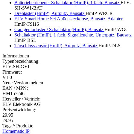
Batteriebetriebener Schaltaktor (HmIP), 1 fach, Bausatz
ELV-
SH-SW1-BAT
Drehtaster (HmIP), Aufputz, Bausatz
HmIP-WRCR
ELV Smart Home Set Außensteckdose, Bausatz, Adapter
HmIP-FSI16
Garagentortaster / Schaltaktor (HmIP), Bausatz
HmIP-WGC
Schaltaktor (HmIP), 1 fach, Signalleuchte, Unterputz, Bausatz
HmIP-BSL
Türschlosssensor (HmIP), Aufputz, Bausatz
HmIP-DLS
Informationen
Typenbezeichnung:
ELV-SH-GVI
Firmware:
V1.0
Neue Version melden...
EAN / MPN:
HM157246
Hersteller / Vertrieb:
ELV Elektronik AG
Preisentwicklung:
29.95
29.95
Tags // Produkte
Homematic IP