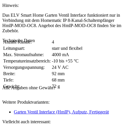
Hinweis:
Das ELV Smart Home Garten Ventil Interface funktioniert nur in
Verbindung mit dem Homematic IP 8-Kanal-Schaltempfänger
HmIP-MOD-OC8. Angebot des HmIP-MOD-OC8 finden Sie im
Zubehör.
Technische Daten
Anzahl Kanäle:
4
Leitungsart:
starr und flexibel
Max. Stromaufnahme:
4000 mA
Temperatureinsatzbereich:
-10 bis +55 °C
Versorgungsspannung:
24 V AC
Breite:
92 mm
Tiefe:
68 mm
Gewicht:
72 g
Alle Angaben ohne Gewähr!
Weitere Produktvarianten:
Garten Ventil Interface (HmIP), Aufputz, Fertiggerät
Vielleicht auch interessant: