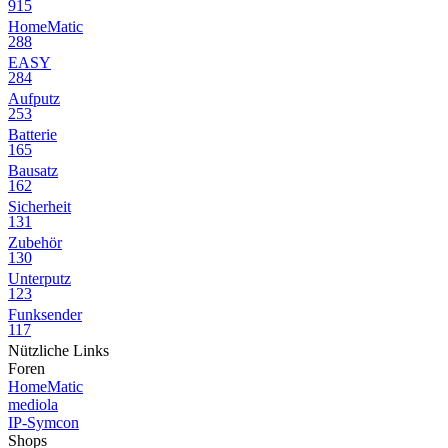
915
HomeMatic
288
EASY
284
Aufputz
253
Batterie
165
Bausatz
162
Sicherheit
131
Zubehör
130
Unterputz
123
Funksender
117
Nützliche Links
Foren
HomeMatic
mediola
IP-Symcon
Shops