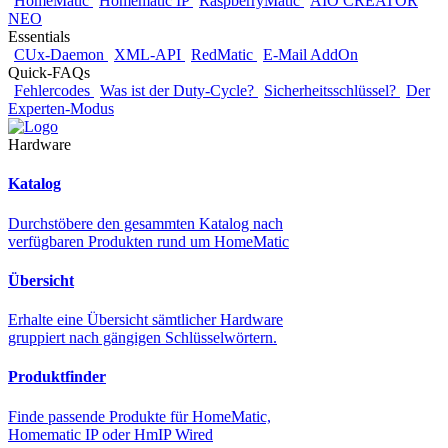
HomeMatic
Homematic IP
RaspberryMatic
AIO CREATOR
NEO
Essentials
CUx-Daemon
XML-API
RedMatic
E-Mail AddOn
Quick-FAQs
Fehlercodes
Was ist der Duty-Cycle?
Sicherheitsschlüssel?
Der
Experten-Modus
Hardware
Katalog
Durchstöbere den gesammten Katalog nach
verfügbaren Produkten rund um HomeMatic
Übersicht
Erhalte eine Übersicht sämtlicher Hardware
gruppiert nach gängigen Schlüsselwörtern.
Produktfinder
Finde passende Produkte für HomeMatic,
Homematic IP oder HmIP Wired