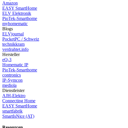
Amazon
EASY SmartHome
ELV Elektronik
PioTek-Smarthome
myhomematic
Blogs
ELVjournal
PocketPC / Schweiz
technikkram
verdrahtet.info
Hersteller
eQ-3
Homematic IP
PioTek-Smarthome
contronics
IP-Symcon
mediola
Dienstleister
AJH-Elektro
Connecting Home
EASY SmartHome
smartfabrik
SmartIsNice (AT)
Resourcen