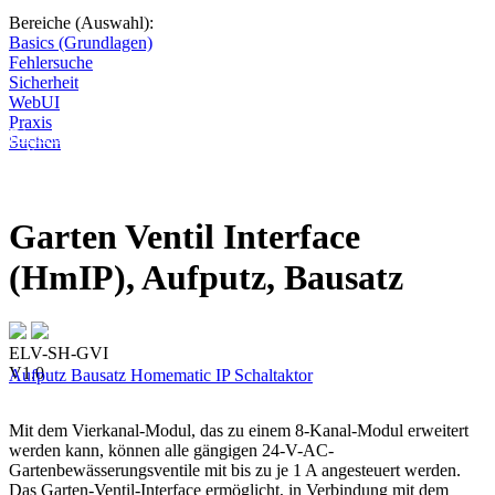
Bereiche (Auswahl):
Basics (Grundlagen)
Fehlersuche
Sicherheit
WebUI
Praxis
Diese Seite wird nicht weitergeführt, bleibt aber als digitales Archiv
Suchen
online. Vielen Dank für deinen Besuch!
Garten Ventil Interface
(HmIP), Aufputz, Bausatz
ELV-SH-GVI
V1.0
Aufputz
Bausatz
Homematic IP
Schaltaktor
Mit dem Vierkanal-Modul, das zu einem 8-Kanal-Modul erweitert
werden kann, können alle gängigen 24-V-AC-
Gartenbewässerungsventile mit bis zu je 1 A angesteuert werden.
Das Garten-Ventil-Interface ermöglicht, in Verbindung mit dem