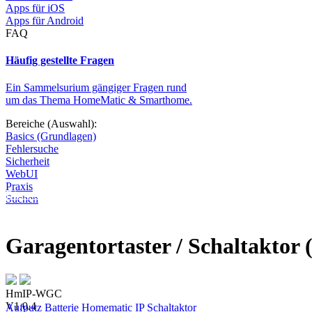
Apps für iOS
Apps für Android
FAQ
Häufig gestellte Fragen
Ein Sammelsurium gängiger Fragen rund
um das Thema HomeMatic & Smarthome.
Bereiche (Auswahl):
Basics (Grundlagen)
Fehlersuche
Sicherheit
WebUI
Praxis
Diese Seite wird nicht weitergeführt, bleibt aber als digitales Archiv
Suchen
Garagentortaster / Schaltaktor
HmIP-WGC
V1.0.4
Aufputz
Batterie
Homematic IP
Schaltaktor