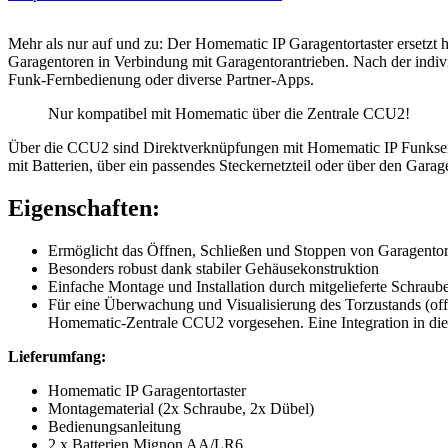
Mehr als nur auf und zu: Der Homematic IP Garagentortaster ersetzt 
Garagentoren in Verbindung mit Garagentorantrieben. Nach der indiv
Funk-Fernbedienung oder diverse Partner-Apps.
Nur kompatibel mit Homematic über die Zentrale CCU2!
Über die CCU2 sind Direktverknüpfungen mit Homematic IP Funksender
mit Batterien, über ein passendes Steckernetzteil oder über den Garag
Eigenschaften:
Ermöglicht das Öffnen, Schließen und Stoppen von Garagentor
Besonders robust dank stabiler Gehäusekonstruktion
Einfache Montage und Installation durch mitgelieferte Schrau
Für eine Überwachung und Visualisierung des Torzustands (offe
Homematic-Zentrale CCU2 vorgesehen. Eine Integration in die H
Lieferumfang:
Homematic IP Garagentortaster
Montagematerial (2x Schraube, 2x Dübel)
Bedienungsanleitung
2 x Batterien Mignon AA/LR6