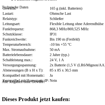
Technische Daten
Gewicht:
165 g (inkl. Batterien)
Lastart:
Ohmsche Last
Relaistyp:
Schließer
Leitungsart:
Flexible Leitung ohne Aderendhülse
Funkfrequenz:
868,3 MHz/869,525 MHz
Schutzklasse:
IP31
Funkreichweite:
Bis 190 m (Freifeld)
Temperaturbereich:
-10 bis +55 °C
Max. Stromaufnahme:
50 mA
Batterielebensdauer:
2 Jahre (typ.)
Schaltleistung max.:
24 V, 1 A
Versorgungsspannung:
2x Batterie (1,5 V (LR6/Mignon/AA
Abmessungen (B x H x T):
85 x 85 x 30,5 mm
Kompatibel mit Homematic:
Ja
Kompatibel mit Homematic IP:
Nein
Alle Angaben ohne Gewähr!
Dieses Produkt jetzt kaufen: