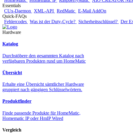
HomeMatic
Homematic IP
RaspberryMatic
AIO CREATOR NE
Essentials
CUx-Daemon
XML-API
RedMatic
E-Mail AddOn
Quick-FAQs
Fehlercodes
Was ist der Duty-Cycle?
Sicherheitsschlüssel?
Der E
Hardware
Katalog
Durchstöbere den gesammten Katalog nach
verfügbaren Produkten rund um HomeMatic
Übersicht
Erhalte eine Übersicht sämtlicher Hardware
gruppiert nach gängigen Schlüsselwörtern.
Produktfinder
Finde passende Produkte für HomeMatic,
Homematic IP oder HmIP Wired
Vergleich