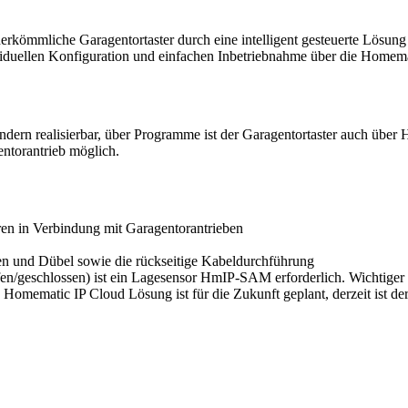
herkömmliche Garagentortaster durch eine intelligent gesteuerte Lösu
iduellen Konfiguration und einfachen Inbetriebnahme über die Homema
n realisierbar, über Programme ist der Garagentortaster auch über H
entorantrieb möglich.
en in Verbindung mit Garagentorantrieben
ben und Dübel sowie die rückseitige Kabeldurchführung
n/geschlossen) ist ein Lagesensor HmIP-SAM erforderlich. Wichtiger H
omematic IP Cloud Lösung ist für die Zukunft geplant, derzeit ist de