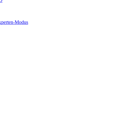
O
xperten-Modus