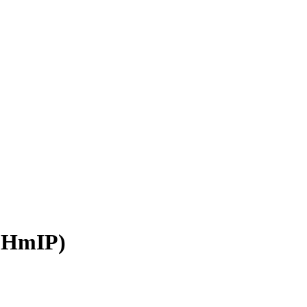
 online. Vielen Dank für deinen Besuch!
 (HmIP)