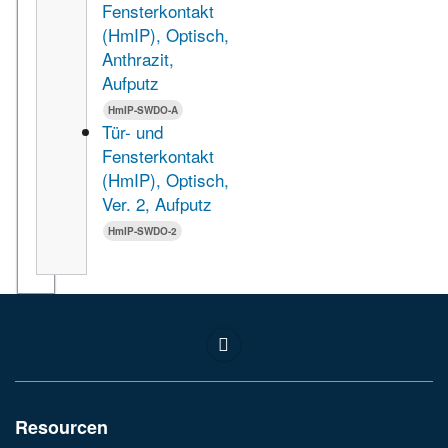
Fensterkontakt
(HmIP), Optisch,
Anthrazit,
Aufputz
HmIP-SWDO-A
Tür- und
Fensterkontakt
(HmIP), Optisch,
Ver. 2, Aufputz
HmIP-SWDO-2
Resourcen