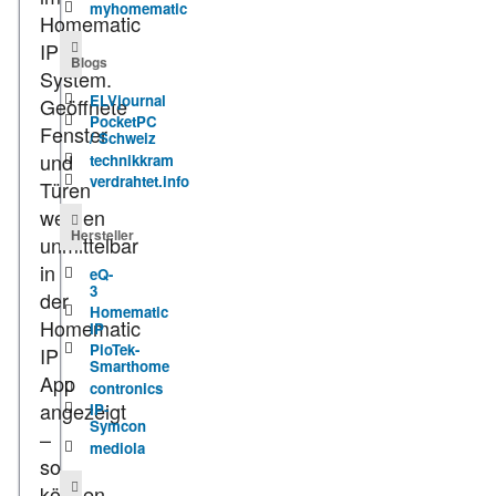
myhomematic
Homematic
IP
Blogs
System.
ELVjournal
Geöffnete
PocketPC
Fenster
/ Schweiz
und
technikkram
verdrahtet.info
Türen
werden
Hersteller
unmittelbar
in
eQ-
3
der
Homematic
Homematic
IP
PioTek-
IP
Smarthome
App
contronics
angezeigt
IP-
Symcon
–
mediola
so
können