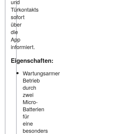
und
Türkontakts
sofort
über
die
App
informiert.
Eigenschaften:
Wartungsarmer
Betrieb
durch
zwei
Micro-
Batterien
für
eine
besonders