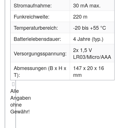
Stromaufnahme:
30 mA max.
Funkreichweite:
220 m
Temperaturbereich:
-20 bis +55 °C
Batterielebensdauer:
4 Jahre (typ.)
2x 1,5 V
Versorgungsspannung:
LR03/Micro/AAA
Abmessungen (B x H x
147 x 20 x 16
T):
mm
Alle
Angaben
ohne
Gewähr!