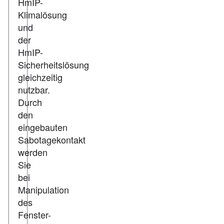
HmIP-
Klimalösung
und
der
HmIP-
Sicherheitslösung
gleichzeitig
nutzbar.
Durch
den
eingebauten
Sabotagekontakt
werden
Sie
bei
Manipulation
des
Fenster-