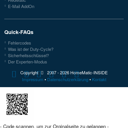
E-Mail AddOn
Quick-FAQs
Fehlercodes
Was ist der Duty-Cycle?
Sicherheitsschlüssel?
Der Experten-Modus
Copyright
2007 -
2026 HomeMatic-INSIDE
Impressum
•
Datenschutzerklärung
•
Kontakt
- Code scannen, um zur Orginalseite zu gelangen -