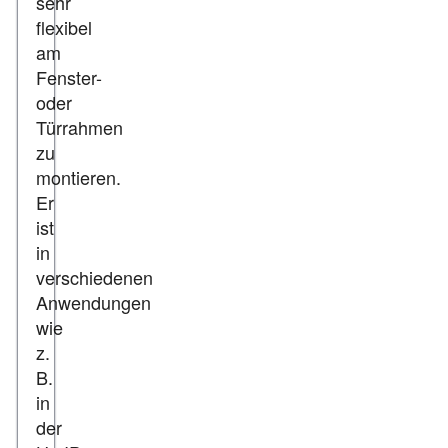
sehr
flexibel
am
Fenster-
oder
Türrahmen
zu
montieren.
Er
ist
in
verschiedenen
Anwendungen
wie
z.
B.
in
der