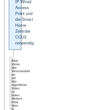
IP Wired
Access
Point und
die Smart
Home
Zentrale
CCU3
notwendig.
Bitte
klicke
das
Vorschaubild
an,
um
das
eigentliche
Video
zu
laden.
Weitere
Infos
dazu
in