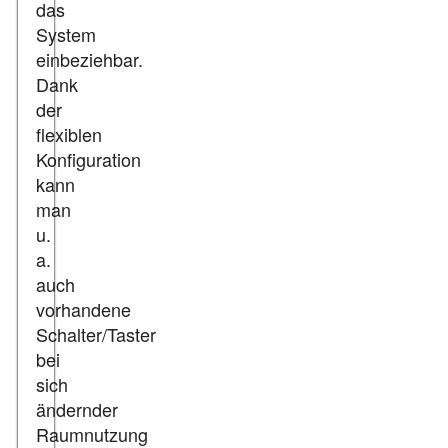
das
System
einbeziehbar.
Dank
der
flexiblen
Konfiguration
kann
man
u.
a.
auch
vorhandene
Schalter/Taster
bei
sich
ändernder
Raumnutzung