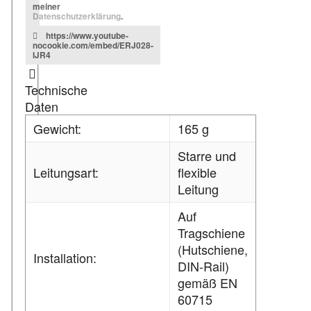
meiner
Datenschutzerklärung
.
https://www.youtube-
nocookie.com/embed/ERJ028-
IJR4
Technische
Daten
Gewicht:
165 g
Starre und
Leitungsart:
flexible
Leitung
Auf
Tragschiene
(Hutschiene,
Installation:
DIN-Rail)
gemäß EN
60715