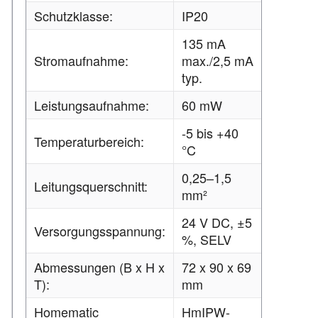
Schutzklasse:
IP20
135 mA
Stromaufnahme:
max./2,5 mA
typ.
Leistungsaufnahme:
60 mW
-5 bis +40
Temperaturbereich:
°C
0,25–1,5
Leitungsquerschnitt:
mm²
24 V DC, ±5
Versorgungsspannung:
%, SELV
Abmessungen (B x H x
72 x 90 x 69
T):
mm
Homematic
HmIPW-