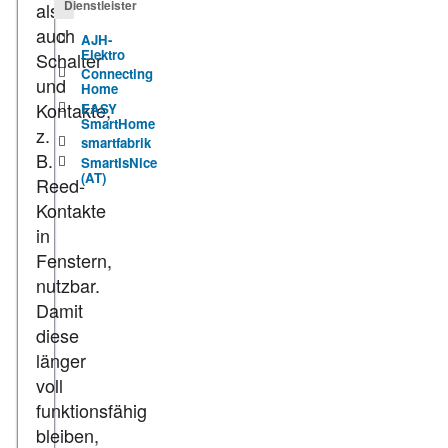
Dienstleister
als
auch
AJH-
Elektro
Schalter
Connecting
und
Home
Kontakte,
EASY
SmartHome
z.
smartfabrik
B.
SmartIsNice
(AT)
Reed-
Kontakte
in
Fenstern,
nutzbar.
Damit
diese
länger
voll
funktionsfähig
bleiben,