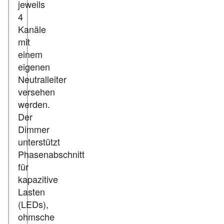
jeweils
4
Kanäle
mit
einem
eigenen
Neutralleiter
versehen
werden.
Der
Dimmer
unterstützt
Phasenabschnitt
für
kapazitive
Lasten
(LEDs),
ohmsche