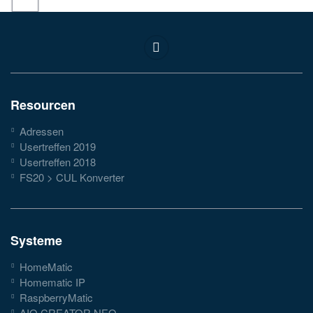
Resourcen
Adressen
Usertreffen 2019
Usertreffen 2018
FS20 > CUL Konverter
Systeme
HomeMatic
Homematic IP
RaspberryMatic
AIO CREATOR NEO