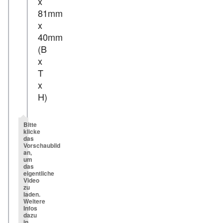
x
81mm
x
40mm
(B
x
T
x
H)
Bitte
klicke
das
Vorschaubild
an,
um
das
eigentliche
Video
zu
laden.
Weitere
Infos
dazu
in