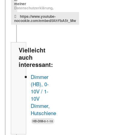
meiner
Datenschutzerklärung
.
https://www.youtube-
nocookie.com/embed/IAhYbA5t_Mw
Vielleicht
auch
interessant:
Dimmer
(HB), 0-
10V / 1-
10V
Dimmer,
Hutschiene
HB-DIM-0-1-10