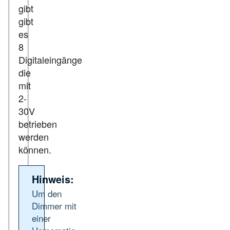
gibt
gibt
es
8
Digitaleingänge
die
mit
2-
30V
betrieben
werden
können.
Hinweis:
Um den
Dimmer mit
einer