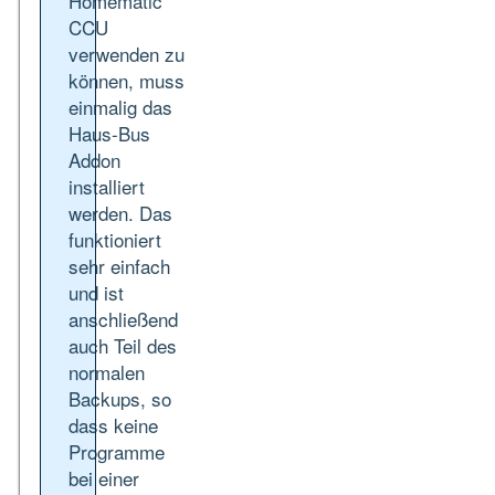
Homematic
CCU
verwenden zu
können, muss
einmalig das
Haus-Bus
Addon
installiert
werden. Das
funktioniert
sehr einfach
und ist
anschließend
auch Teil des
normalen
Backups, so
dass keine
Programme
bei einer