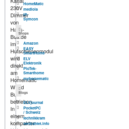
Kanal
HomeMatic
230V
mediola
Dimmer
IP-
Symcon
von
Haus-
Shops
Bus.de
im
Amazon
EASY
Hutschienenmodul
SmartHome
wird
ELV
Elektronik
direkt
PioTek-
am
Smarthome
myhomematic
Homematic
Wired
Blogs
Bus
betrieben.
ELVjournal
In
PocketPC
/ Schweiz
einem
technikkram
kompakten
verdrahtet.info