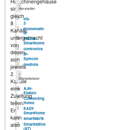
Hutschinengehäuse
sind
Hersteller
gleich
eQ-
8
3
Homematic
Kanäle
IP
untergebracht
PioTek-
Smarthome
von
contronics
denen
IP-
sich
Symcon
mediola
jeweils
2
Dienstleister
Kanäle
eine
AJH-
Elektro
Zuleitung
Connecting
teilen.
Home
EASY
Er
SmartHome
kann
smartfabrik
also
SmartIsNice
(AT)