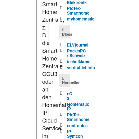
Elektronik
Smart
PioTek-
Home
Smarthome
Zentrale,
myhomematic
z.
B.
Blogs
die
ELVjournal
Smart
PocketPC
/ Schweiz
Home
technikkram
Zentrale
verdrahtet.info
CCU3
oder
Hersteller
an
eQ-
den
3
Homematic
Homematic
IP
IP
PioTek-
Cloud-
Smarthome
contronics
Service
IP-
im
Symcon