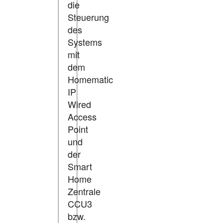
die
Steuerung
des
Systems
mit
dem
Homematic
IP
Wired
Access
Point
und
der
Smart
Home
Zentrale
CCU3
bzw.