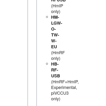
(HmIP
only)
HM-
LGW-
O-
TW-
W-
EU
(HmRF
only)
HB-
RF-
USB
(HmRF+HmIP,
Experimental,
piVCCU3
only)