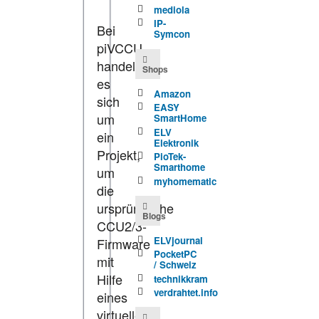
mediola
IP-
Bei
Symcon
piVCCU
handelt
Shops
es
Amazon
sich
EASY
um
SmartHome
ELV
ein
Elektronik
Projekt,
PioTek-
Smarthome
um
myhomematic
die
ursprüngliche
Blogs
CCU2/3-
ELVjournal
Firmware
PocketPC
mit
/ Schweiz
Hilfe
technikkram
verdrahtet.info
eines
virtuellen