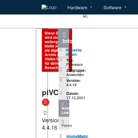
Hardware
Software
Menü
Hardware
Diese Seite
wird nicht
Informationen
weitergeführt,
bleibt aber
Webseite
als digitales
öffnen
Archiv online.
Vielen Dank
Typ:
für deinen
Firmware
Besuch!
Zielgruppe:
Anwender
Version:
4.4.16
piVCCU
Datum:
17.12.2021
Nützliche
Links
Version
Foren
4.4.16
HomeMatic