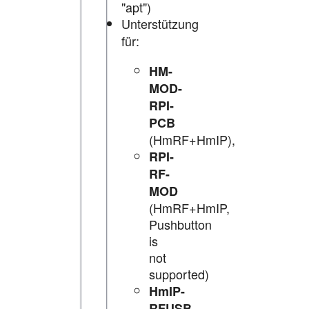
"apt")
Unterstützung
für:
HM-
MOD-
RPI-
PCB
(HmRF+HmIP),
RPI-
RF-
MOD
(HmRF+HmIP,
Pushbutton
is
not
supported)
HmIP-
RFUSB